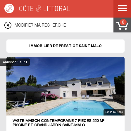
Côte & Littoral
>
Immobilier de prestige
>
BRETAGNE
>
ILLE ET VILAINE
>
SAINT MALO
0
MODIFIER MA RECHERCHE
IMMOBILIER DE PRESTIGE SAINT MALO
Annonce
1
sur 1
22 PHOTO(S)
VASTE MAISON CONTEMPORAINE 7 PIECES 220 M²
PISCINE ET GRAND JARDIN SAINT-MALO