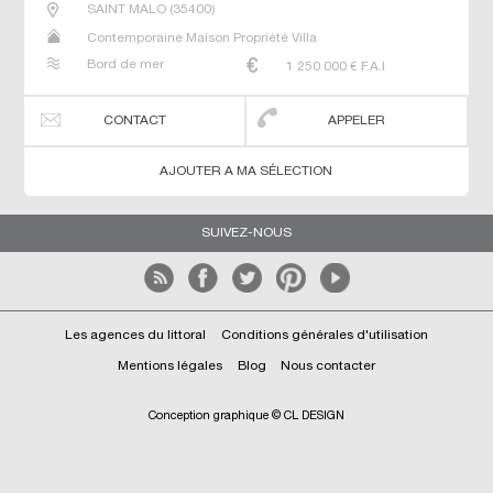
SAINT MALO
(
35400
)
Contemporaine Maison Propriété Villa
Bord de mer
1 250 000
€ F.A.I
CONTACT
APPELER
AJOUTER A MA SÉLECTION
SUIVEZ-NOUS
Les agences du littoral
Conditions générales d'utilisation
Mentions légales
Blog
Nous contacter
Conception graphique © CL DESIGN