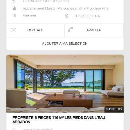
ST CAST LE GUILDO
(
22380
)
Appartement Maison Maison de maitre Propriété Villa
Vue mer
1 395 000
€ F.A.I
CONTACT
APPELER
AJOUTER A MA SÉLECTION
9 PHOTO(S)
PROPRIETE 6 PIECES 116 M² LES PIEDS DANS L'EAU
ARRADON