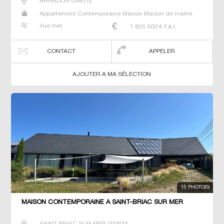
ARRADON
(
56610
)
Appartement Contemporaine Maison Maison de maitre
Prestige Prestige Propriété Villa
Vue mer
1 855 000
€ F.A.I
CONTACT
APPELER
AJOUTER A MA SÉLECTION
15 PHOTO(S)
MAISON CONTEMPORAINE À SAINT-BRIAC SUR MER
SAINT BRIAC SUR MER
(
35800
)