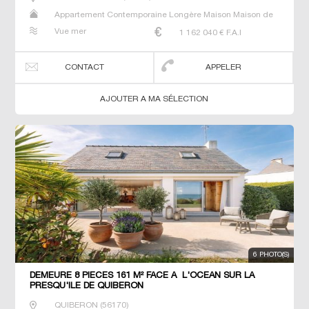
Appartement Contemporaine Longère Maison Maison de
maitre Prestige Prestige Propriété Villa
Vue mer
1 162 040
€ F.A.I
CONTACT
APPELER
AJOUTER A MA SÉLECTION
6 PHOTO(S)
DEMEURE 8 PIECES 161 M² FACE A L'OCEAN SUR LA
PRESQU'ILE DE QUIBERON
QUIBERON
(
56170
)