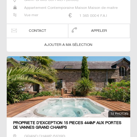
Appartement Contemporaine Maison Maison de maitre
Prestige Prestige Propriété Villa
Vue mer
1 365 000
€ F.A.I
CONTACT
APPELER
AJOUTER A MA SÉLECTION
14 PHOTO(S)
PROPRIETE D'EXCEPTION 15 PIECES 444M² AUX PORTES
DE VANNES GRAND CHAMPS
GRAND CHAMP
(
56390
)