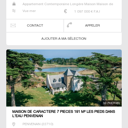
Appartement Contemporaine Longère Maison Maison de
maitre Prestige Prestige Propriété Villa
Vue mer
1 097 000
€ F.A.I
CONTACT
APPELER
AJOUTER A MA SÉLECTION
30 PHOTO(S)
MAISON DE CARACTERE 7 PIECES 191 M² LES PIEDS DANS
L'EAU PENVENAN
PENVENAN
(
22710
)