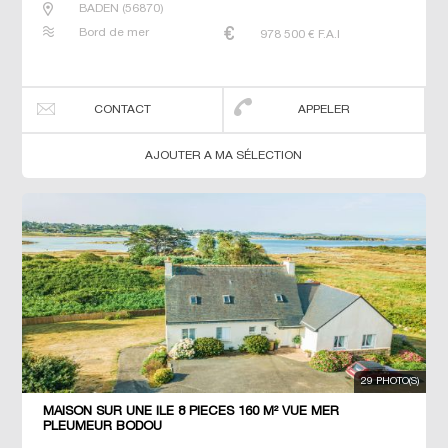
BADEN
(
56870
)
Bord de mer
978 500
€ F.A.I
CONTACT
APPELER
AJOUTER A MA SÉLECTION
29 PHOTO(S)
MAISON SUR UNE ILE 8 PIECES 160 M² VUE MER
PLEUMEUR BODOU