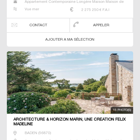
Appartement Contemporaine Longère Maison Maison de
maitre Manoir Prestige Prestige Propriété T6 Villa
Vue mer
2 275 250
€ F.A.I
CONTACT
APPELER
AJOUTER A MA SÉLECTION
15 PHOTO(S)
ARCHITECTURE & HORIZON MARIN, UNE CRÉATION FÉLIX
MADELINE
BADEN
(
56870
)