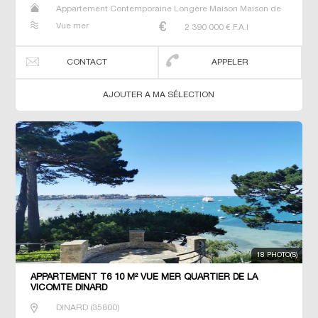
Appartement Contemporaine Longère Maison Maison de
maitre Prestige Prestige Propriété Villa
Vue mer
2 390 000
€ F.A.I
CONTACT
APPELER
AJOUTER A MA SÉLECTION
18 PHOTO(S)
APPARTEMENT T6 10 M² VUE MER QUARTIER DE LA
VICOMTE DINARD
DINARD
(
35800
)