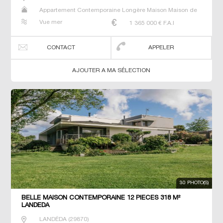
Appartement Contemporaine Longère Maison Maison de
maitre Prestige Prestige Propriété Villa
Vue mer
1 365 000
€ F.A.I
CONTACT
APPELER
AJOUTER A MA SÉLECTION
30 PHOTO(S)
BELLE MAISON CONTEMPORAINE 12 PIECES 318 M²
LANDEDA
LANDÉDA
(
29870
)