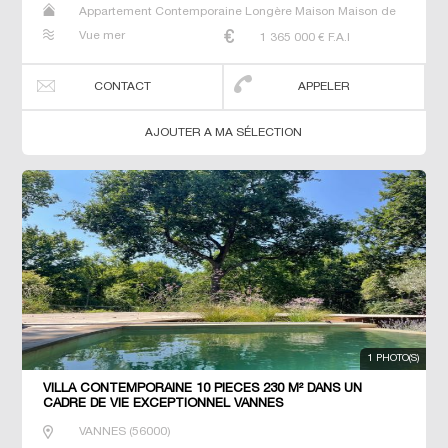
Appartement Contemporaine Longère Maison Maison de
maitre Prestige Prestige Propriété T6 Villa
Vue mer
1 365 000
€ F.A.I
CONTACT
APPELER
AJOUTER A MA SÉLECTION
1 PHOTO(S)
VILLA CONTEMPORAINE 10 PIECES 230 M² DANS UN
CADRE DE VIE EXCEPTIONNEL VANNES
VANNES
(
56000
)