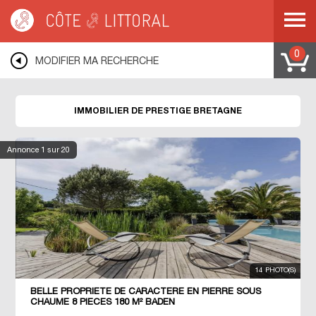
Côte & Littoral
>
Immobilier de prestige
>
BRETAGNE
0
MODIFIER MA RECHERCHE
IMMOBILIER DE PRESTIGE BRETAGNE
Annonce
1
sur 20
14 PHOTO(S)
BELLE PROPRIETE DE CARACTERE EN PIERRE SOUS
CHAUME 8 PIECES 180 M² BADEN