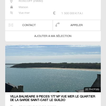
ROSCOFF
(
29680
)
Maison
Vue mer
1 300 000
€ F.A.I
CONTACT
APPELER
AJOUTER A MA SÉLECTION
20 PHOTO(S)
VILLA BALNEAIRE 9 PIECES 177 M² VUE MER LE QUARTIER
DE LA GARDE SAINT-CAST LE GUILDO