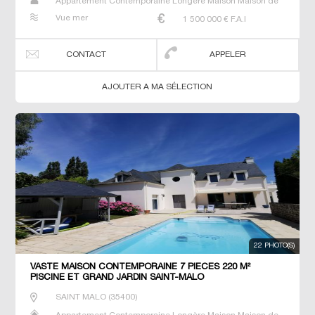
Appartement Contemporaine Longère Maison Maison de
maitre Manoir Prestige Prestige Propriété T6 Villa
Vue mer
1 500 000
€ F.A.I
CONTACT
APPELER
AJOUTER A MA SÉLECTION
22 PHOTO(S)
VASTE MAISON CONTEMPORAINE 7 PIECES 220 M²
PISCINE ET GRAND JARDIN SAINT-MALO
SAINT MALO
(
35400
)