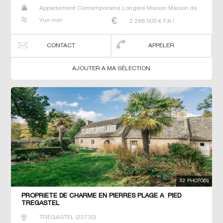
Appartement Contemporaine Longère Maison Maison de
maitre Prestige Prestige Propriété Villa
Vue mer
2 288 000
€ F.A.I
CONTACT
APPELER
AJOUTER A MA SÉLECTION
52 PHOTO(S)
PROPRIETE DE CHARME EN PIERRES PLAGE A PIED
TREGASTEL
TREGASTEL
(
22730
)