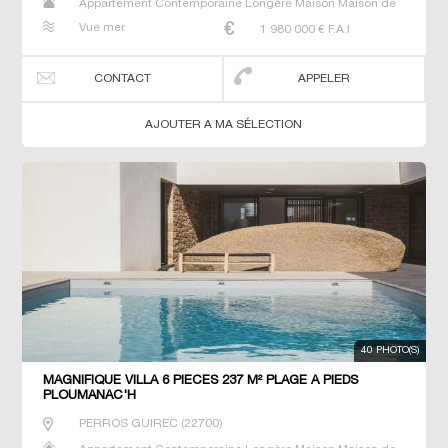
Appartement Contemporaine Longère Maison Maison de
maitre Manoir Prestige Prestige Propriété T6 Villa
Vue mer
1 980 000
€ F.A.I
CONTACT
APPELER
AJOUTER A MA SÉLECTION
40 PHOTO(S)
MAGNIFIQUE VILLA 6 PIECES 237 M² PLAGE A PIEDS
PLOUMANAC'H
PERROS GUIREC
(
22700
)