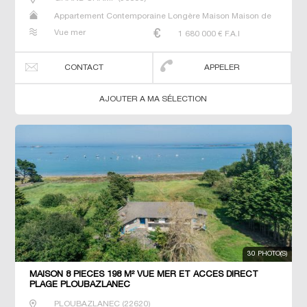
Appartement Contemporaine Longère Maison Maison de
maitre Prestige Prestige Propriété Villa
Vue mer
1 680 000
€ F.A.I
CONTACT
APPELER
AJOUTER A MA SÉLECTION
30 PHOTO(S)
MAISON 8 PIECES 198 M² VUE MER ET ACCES DIRECT
PLAGE PLOUBAZLANEC
PLOUBAZLANEC
(
22620
)