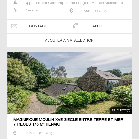
Appartement Contemporaine Longère Maison Maison de
maitre Prestige Prestige Propriété T6 Villa
Vue mer
1 598 000
€ F.A.I
CONTACT
APPELER
AJOUTER A MA SÉLECTION
22 PHOTO(S)
MAGNIFIQUE MOULIN XVE SIECLE ENTRE TERRE ET MER
7 PIECES 176 M² HENVIC
HENVIC
(
29670
)