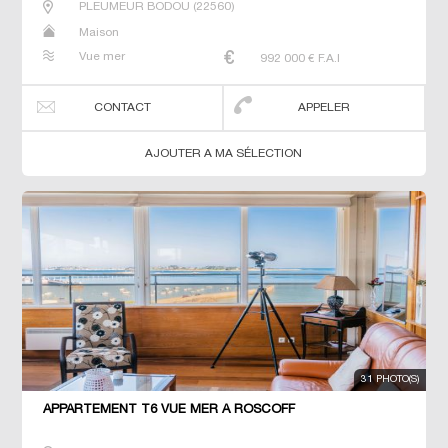
PLEUMEUR BODOU
(
22560
)
Maison
Vue mer
992 000
€ F.A.I
CONTACT
APPELER
AJOUTER A MA SÉLECTION
31 PHOTO(S)
APPARTEMENT T6 VUE MER À ROSCOFF