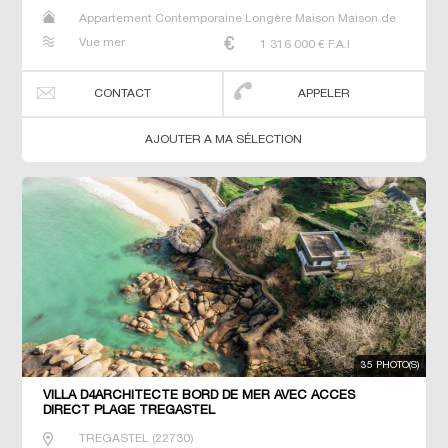
Appartement Contemporaine Longère Maison Maison de
maitre Prestige Prestige Propriété Villa
Vue mer
1 316 000
€ F.A.I
CONTACT
APPELER
AJOUTER A MA SÉLECTION
35 PHOTO(S)
VILLA D4ARCHITECTE BORD DE MER AVEC ACCES
DIRECT PLAGE TREGASTEL
TREGASTEL
(
22730
)