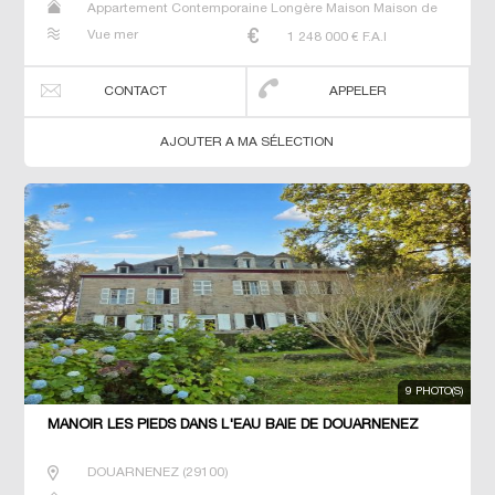
Appartement Contemporaine Longère Maison Maison de
maitre Prestige Prestige Propriété T6 Villa
Vue mer
1 248 000
€ F.A.I
CONTACT
APPELER
AJOUTER A MA SÉLECTION
9 PHOTO(S)
MANOIR LES PIEDS DANS L'EAU BAIE DE DOUARNENEZ
DOUARNENEZ
(
29100
)