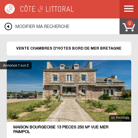
Côte & Littoral
>
Immobilier de prestige
>
Chambres d'hôtes
>
BRETAGNE
0
MODIFIER MA RECHERCHE
VENTE CHAMBRES D'HÔTES BORD DE MER BRETAGNE
Annonce
1
sur 2
35 PHOTO(S)
MAISON BOURGEOISE 13 PIECES 250 M² VUE MER
PAIMPOL