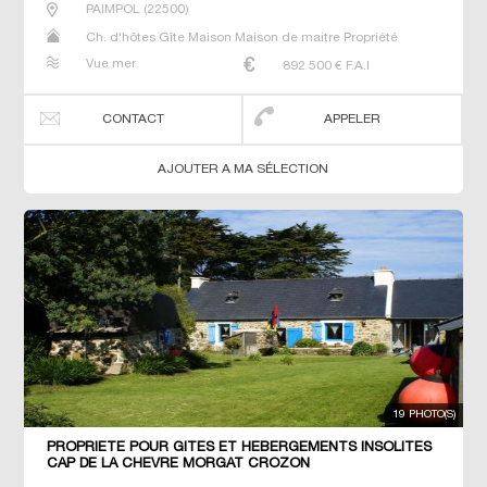
PAIMPOL
(
22500
)
Ch. d'hôtes Gîte Maison Maison de maitre Propriété
Vue mer
892 500
€ F.A.I
CONTACT
APPELER
AJOUTER A MA SÉLECTION
19 PHOTO(S)
PROPRIETE POUR GITES ET HEBERGEMENTS INSOLITES
CAP DE LA CHEVRE MORGAT CROZON