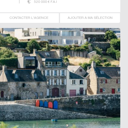
520 000
€ F.A.I
CONTACTER L'AGENCE
AJOUTER A MA SÉLECTION