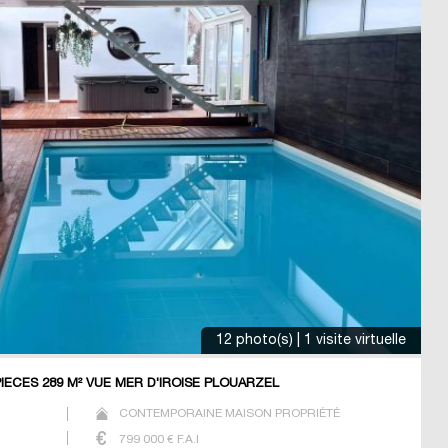
12 photo(s) | 1 visite virtuelle
ECES 289 M² VUE MER D'IROISE PLOUARZEL
CONTEMPORAINE MAISON PROPRIÉTÉ
799 000
€ F.A.I