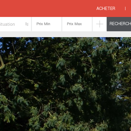
>
FINISTERE
>
CROZON MORGAT
>
hebergements insolites ! au Cap de la Chevr
ACHETER
ituation