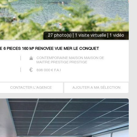
27 photo(s) | 1 visite virtuelle | 1 vidéo
 6 PIECES 160 M² RENOVEE VUE MER LE CONQUET
CONTEMPORAINE MAISON MAISON DE
MAITRE PRESTIGE PRESTIGE
898 000
€ F.A.I
CONTACTER L'AGENCE
AJOUTER A MA SÉLECTION