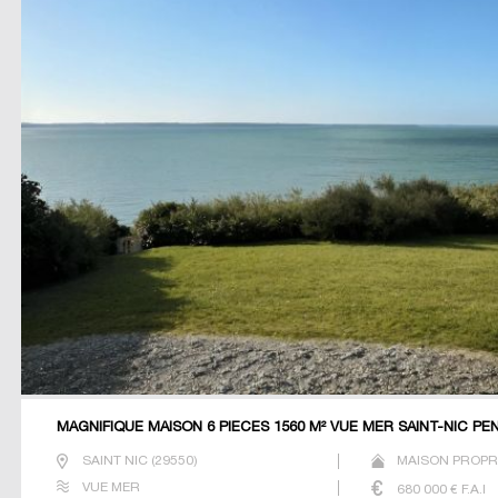
MAGNIFIQUE MAISON 6 PIECES 1560 M² VUE MER SAINT-NIC P
SAINT NIC
(
29550
)
MAISON PROPRI
VUE MER
680 000
€ F.A.I