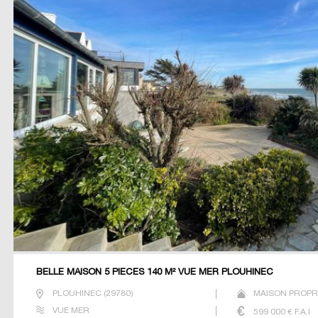
BELLE MAISON 5 PIECES 140 M² VUE MER PLOUHINEC
PLOUHINEC
(
29780
)
MAISON PROPRI
VUE MER
599 000
€ F.A.I