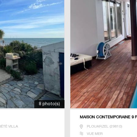
8 photo(s)
MAISON CONTEMPORAINE 9 PI
ÉTÉ VILLA
PLOUARZEL
(
29810
)
VUE MER