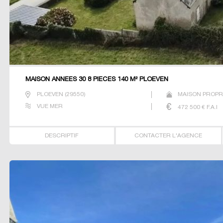
MAISON ANNEES 30 8 PIECES 140 M² PLOEVEN
PLOEVEN
(
29550
)
MAISON PROPR
VUE MER
472 500
€ F.A.I
DESCRIPTIF
CONTACTER L'AGENCE