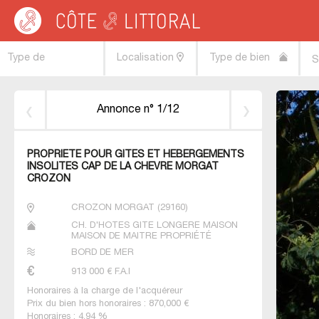
Côte & Littoral
>
Immobilier bord de mer
>
Maisons bord de mer
>
BRETAGNE
Type de
Localisation
Type de bien
S
transaction
Annonce n° 1/12
PROPRIETE POUR GITES ET HEBERGEMENTS
INSOLITES CAP DE LA CHEVRE MORGAT
CROZON
CROZON MORGAT
(
29160
)
CH. D'HÔTES GÎTE LONGÈRE MAISON
MAISON DE MAITRE PROPRIÉTÉ
BORD DE MER
913 000
€ F.A.I
Honoraires à la charge de l'acquéreur
Prix du bien hors honoraires : 870,000 €
Honoraires : 4.94 %