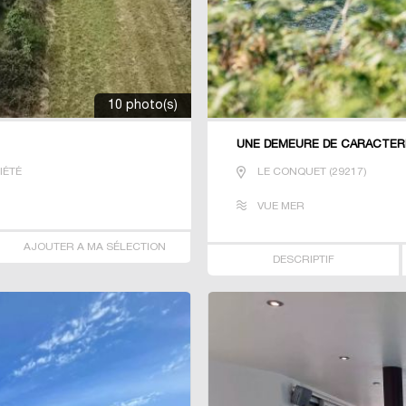
10 photo(s)
UNE DEMEURE DE CARACTERE
IÉTÉ
LE CONQUET
(
29217
)
VUE MER
AJOUTER A MA SÉLECTION
DESCRIPTIF