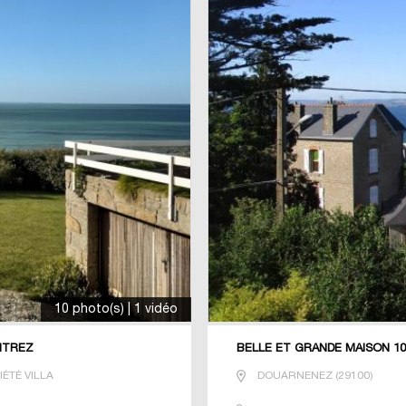
10 photo(s) | 1 vidéo
ENTREZ
BELLE ET GRANDE MAISON 10
ÉTÉ VILLA
DOUARNENEZ
(
29100
)