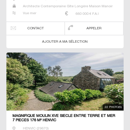
Architecte Contemporaine Gîte Longère Maison Manoir
Prestige Prestige Propriété Villa
Vue mer
660 000
€ F.A.I
CONTACT
APPELER
AJOUTER A MA SÉLECTION
22 PHOTO(S)
MAGNIFIQUE MOULIN XVE SIECLE ENTRE TERRE ET MER
7 PIECES 176 M² HENVIC
HENVIC
(
29670
)