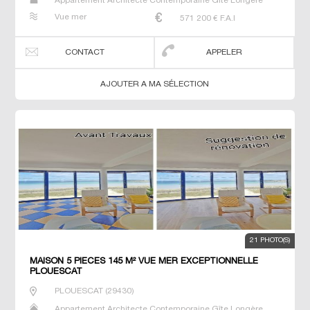
Appartement Architecte Contemporaine Gîte Longère
Maison Maison de maitre Manoir Prestige Prestige
Vue mer
571 200
€ F.A.I
Propriété Villa
CONTACT
APPELER
AJOUTER A MA SÉLECTION
21 PHOTO(S)
MAISON 5 PIECES 145 M² VUE MER EXCEPTIONNELLE
PLOUESCAT
PLOUESCAT
(
29430
)
Appartement Architecte Contemporaine Gîte Longère