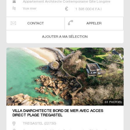
Appartement Architecte Contemporaine Gîte Longère
Maison Maison de maitre Manoir Prestige Prestige
Vue mer
1 395 000
€ F.A.I
Propriété Villa
CONTACT
APPELER
AJOUTER A MA SÉLECTION
35 PHOTO(S)
VILLA D4ARCHITECTE BORD DE MER AVEC ACCES
DIRECT PLAGE TREGASTEL
TREGASTEL
(
22730
)