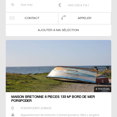
Maison Maison de maitre Maison de pêcheur Manoir
Vue mer
463 200
€ F.A.I
Prestige Prestige Propriété Villa
CONTACT
APPELER
AJOUTER A MA SÉLECTION
8 PHOTO(S)
MAISON BRETONNE 6 PIECES 133 M² BORD DE MER
PORSPODER
PORSPODER
(
29840
)
Appartement Architecte Contemporaine Gîte Longère