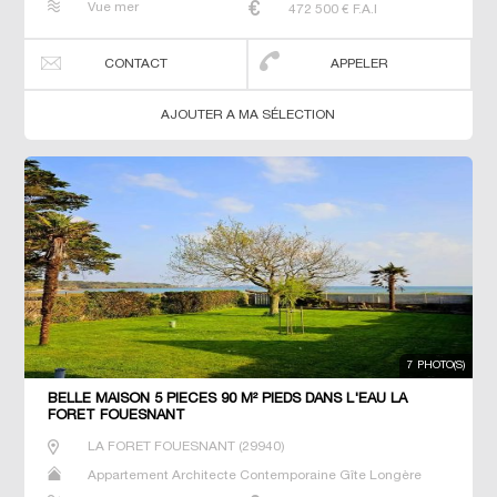
Vue mer
472 500
€ F.A.I
Prestige Prestige Propriété T6 Villa
CONTACT
APPELER
AJOUTER A MA SÉLECTION
7 PHOTO(S)
BELLE MAISON 5 PIECES 90 M² PIEDS DANS L'EAU LA
FORET FOUESNANT
LA FORET FOUESNANT
(
29940
)
Appartement Architecte Contemporaine Gîte Longère
Maison Maison de maitre Maison de pêcheur Manoir