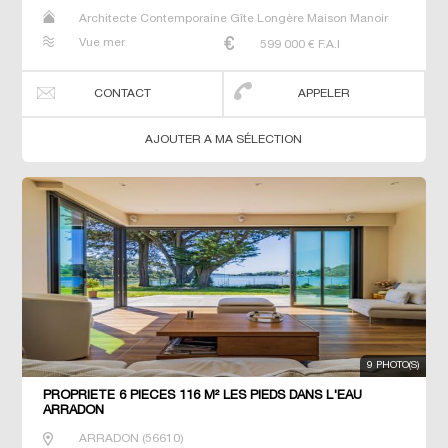
Architecte Contemporaine Gîte Longère Maison Manoir
Prestige Prestige Propriété Villa
Vue mer
599 000
€ F.A.I
CONTACT
APPELER
AJOUTER A MA SÉLECTION
9 PHOTO(S)
PROPRIETE 6 PIECES 116 M² LES PIEDS DANS L'EAU
ARRADON
ARRADON
(
56610
)