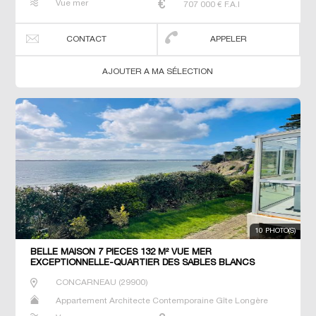
Vue mer
707 000
€ F.A.I
Prestige Prestige Propriété T6 Villa
CONTACT
APPELER
AJOUTER A MA SÉLECTION
10 PHOTO(S)
BELLE MAISON 7 PIECES 132 M² VUE MER
EXCEPTIONNELLE-QUARTIER DES SABLES BLANCS
CONCARNEAU
CONCARNEAU
(
29900
)
Appartement Architecte Contemporaine Gîte Longère
Maison Maison de maitre Maison de pêcheur Manoir