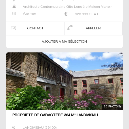
Architecte Contemporaine Gîte Longère Maison Manoir
Prestige Prestige Propriété Villa
Vue mer
920 000
€ F.A.I
CONTACT
APPELER
AJOUTER A MA SÉLECTION
35 PHOTO(S)
PROPRIETE DE CARACTERE 364 M² LANDIVISIAU
LANDIVISIAU
(
29400
)