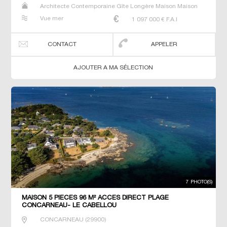
Architecte Contemporaine Gîte Longère Maison Maison
de maitre Manoir Prestige Prestige Propriété Villa
Vue mer
1 097 000
€ F.A.I
CONTACT
APPELER
AJOUTER A MA SÉLECTION
7 PHOTO(S)
MAISON 5 PIECES 96 M² ACCES DIRECT PLAGE
CONCARNEAU- LE CABELLOU
CONCARNEAU
(
29900
)