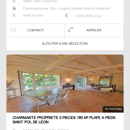
SAINT MALO
(
35400
)
Contemporaine Gîte Longère Maison Manoir Propriété
Villa
Bord de mer
1 250 000
€ F.A.I
CONTACT
APPELER
AJOUTER A MA SÉLECTION
16 PHOTO(S)
CHARMANTE PROPRIETE 5 PIECES 185 M² PLAFE A PIEDS
SAINT POL DE LEON