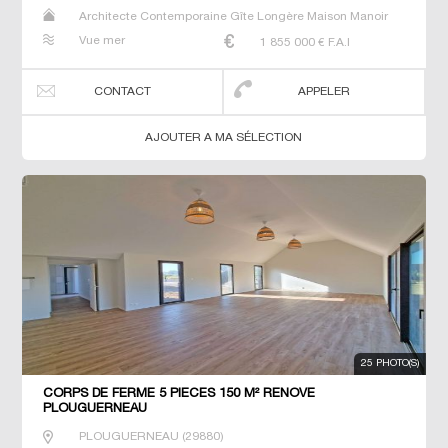
Architecte Contemporaine Gîte Longère Maison Manoir
Prestige Prestige Propriété Villa
Vue mer
1 855 000
€ F.A.I
CONTACT
APPELER
AJOUTER A MA SÉLECTION
25 PHOTO(S)
CORPS DE FERME 5 PIECES 150 M² RENOVE
PLOUGUERNEAU
PLOUGUERNEAU
(
29880
)