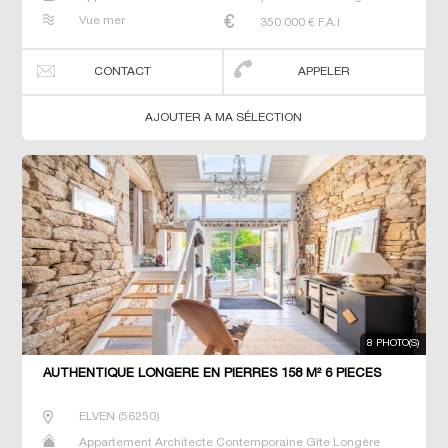
Maison Maison de maitre Maison de pêcheur Manoir
Vue mer
350 000
€ F.A.I
Prestige Prestige Propriété Villa
CONTACT
APPELER
AJOUTER A MA SÉLECTION
8 PHOTO(S)
AUTHENTIQUE LONGERE EN PIERRES 158 M² 6 PIECES
ELVEN
(
56250
)
Appartement Architecte Contemporaine Gîte Longère