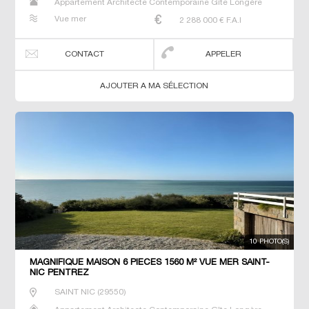
Appartement Architecte Contemporaine Gîte Longère
Maison Maison de maitre Manoir Prestige Prestige
Vue mer
2 288 000
€ F.A.I
Propriété Villa
CONTACT
APPELER
AJOUTER A MA SÉLECTION
10 PHOTO(S)
MAGNIFIQUE MAISON 6 PIECES 1560 M² VUE MER SAINT-
NIC PENTREZ
SAINT NIC
(
29550
)