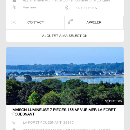
Appartement Architecte Contemporaine Gîte Longère
Maison Maison de maitre Manoir Prestige Prestige
Vue mer
680 000
€ F.A.I
Propriété Villa
CONTACT
APPELER
AJOUTER A MA SÉLECTION
10 PHOTO(S)
MAISON LUMINEUSE 7 PIECES 158 M² VUE MER LA FORET
FOUESNANT
LA FORET FOUESNANT
(
29940
)