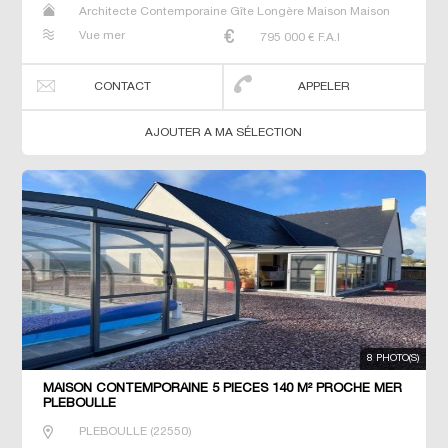
Architecte Contemporaine Gîte Longère Maison Maison
de maitre Manoir Prestige Prestige Propriété Villa
Vue mer
795 000
€ F.A.I
CONTACT
APPELER
AJOUTER A MA SÉLECTION
8 PHOTO(S)
MAISON CONTEMPORAINE 5 PIECES 140 M² PROCHE MER
PLEBOULLE
PLEBOULLE
(
22550
)