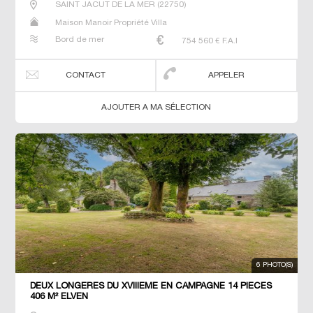
SAINT JACUT DE LA MER
(
22750
)
Maison Manoir Propriété Villa
Bord de mer
754 560
€ F.A.I
CONTACT
APPELER
AJOUTER A MA SÉLECTION
6 PHOTO(S)
DEUX LONGERES DU XVIIIEME EN CAMPAGNE 14 PIECES
406 M² ELVEN