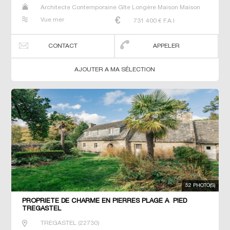
Architecte Contemporaine Gîte Longère Maison Maison
de maitre Manoir Prestige Prestige Propriété Villa
Vue mer
731 400
€ F.A.I
CONTACT
APPELER
AJOUTER A MA SÉLECTION
52 PHOTO(S)
PROPRIETE DE CHARME EN PIERRES PLAGE A PIED
TREGASTEL
TREGASTEL
(
22730
)