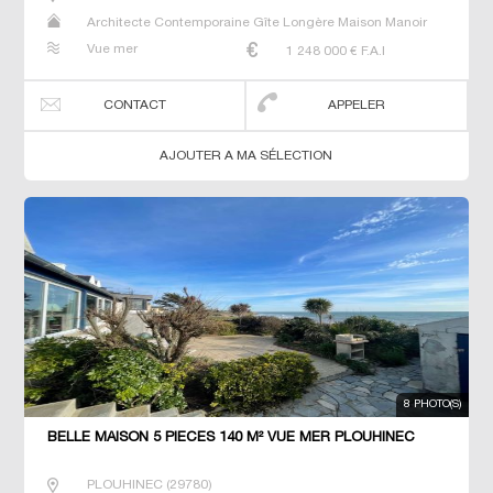
Architecte Contemporaine Gîte Longère Maison Manoir
Prestige Prestige Propriété Villa
Vue mer
1 248 000
€ F.A.I
CONTACT
APPELER
AJOUTER A MA SÉLECTION
8 PHOTO(S)
BELLE MAISON 5 PIECES 140 M² VUE MER PLOUHINEC
PLOUHINEC
(
29780
)