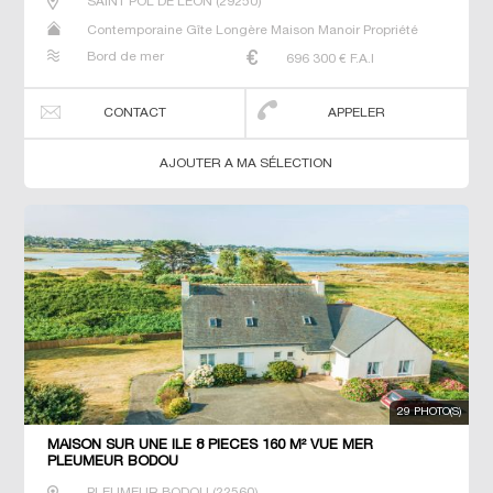
SAINT POL DE LEON
(
29250
)
Contemporaine Gîte Longère Maison Manoir Propriété
Villa
Bord de mer
696 300
€ F.A.I
CONTACT
APPELER
AJOUTER A MA SÉLECTION
29 PHOTO(S)
MAISON SUR UNE ILE 8 PIECES 160 M² VUE MER
PLEUMEUR BODOU
PLEUMEUR BODOU
(
22560
)