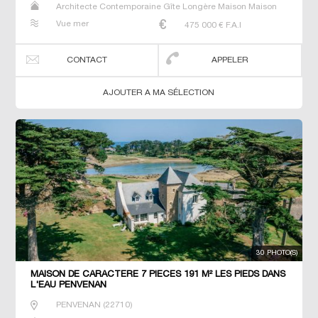
Architecte Contemporaine Gîte Longère Maison Maison
de maitre Manoir Prestige Prestige Propriété Villa
Vue mer
475 000
€ F.A.I
CONTACT
APPELER
AJOUTER A MA SÉLECTION
30 PHOTO(S)
MAISON DE CARACTERE 7 PIECES 191 M² LES PIEDS DANS
L'EAU PENVENAN
PENVENAN
(
22710
)