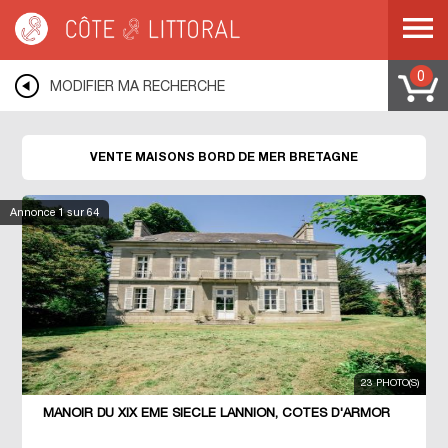
Côte & Littoral
>
Immobilier bord de mer
>
Maisons bord de mer
>
BRETAGNE
0
MODIFIER MA RECHERCHE
VENTE MAISONS BORD DE MER BRETAGNE
Annonce
1
sur 64
23 PHOTO(S)
MANOIR DU XIX ÈME SIÈCLE LANNION, CÔTES D'ARMOR