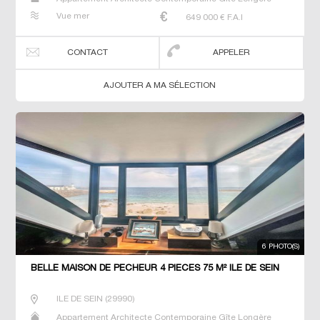
Maison Maison de maitre Manoir Prestige Prestige
Vue mer
649 000
€ F.A.I
Propriété Villa
CONTACT
APPELER
AJOUTER A MA SÉLECTION
6 PHOTO(S)
BELLE MAISON DE PECHEUR 4 PIECES 75 M² ILE DE SEIN
ILE DE SEIN
(
29990
)
Appartement Architecte Contemporaine Gîte Longère