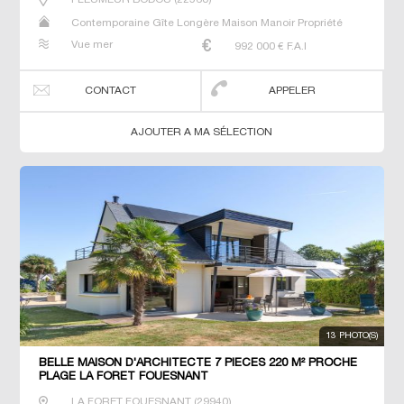
Contemporaine Gîte Longère Maison Manoir Propriété
Villa
Vue mer
992 000
€ F.A.I
CONTACT
APPELER
AJOUTER A MA SÉLECTION
13 PHOTO(S)
BELLE MAISON D'ARCHITECTE 7 PIECES 220 M² PROCHE
PLAGE LA FORET FOUESNANT
LA FORET FOUESNANT
(
29940
)