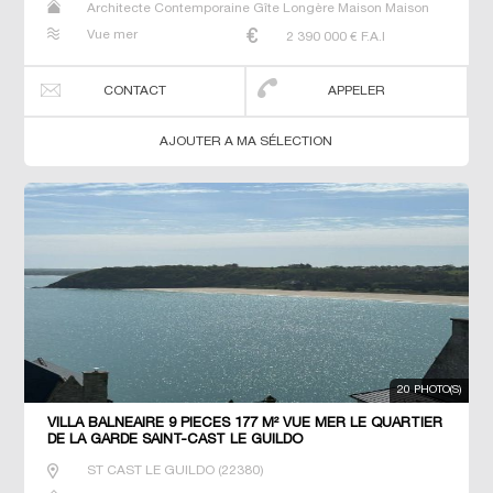
Architecte Contemporaine Gîte Longère Maison Maison
de maitre Manoir Prestige Prestige Propriété Villa
Vue mer
2 390 000
€ F.A.I
CONTACT
APPELER
AJOUTER A MA SÉLECTION
20 PHOTO(S)
VILLA BALNEAIRE 9 PIECES 177 M² VUE MER LE QUARTIER
DE LA GARDE SAINT-CAST LE GUILDO
ST CAST LE GUILDO
(
22380
)