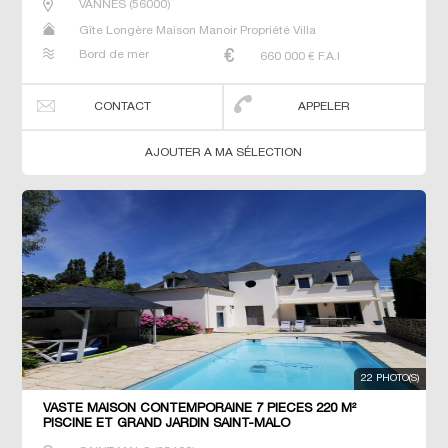
VANNES
(
56000
)
Gîte Longère Maison Manoir Propriété Villa
Bord de mer
660 000
€ F.A.I
CONTACT
APPELER
AJOUTER A MA SÉLECTION
22 PHOTO(S)
VASTE MAISON CONTEMPORAINE 7 PIECES 220 M²
PISCINE ET GRAND JARDIN SAINT-MALO