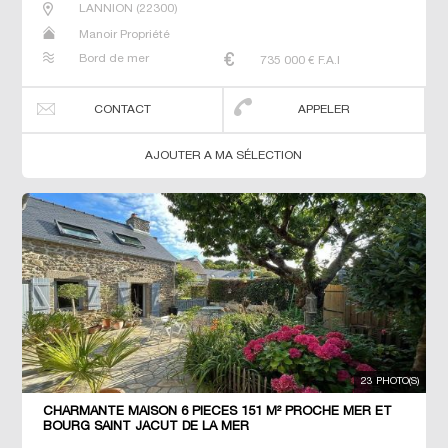
LANNION
(
22300
)
Manoir Propriété
Bord de mer
735 000
€ F.A.I
CONTACT
APPELER
AJOUTER A MA SÉLECTION
23 PHOTO(S)
CHARMANTE MAISON 6 PIECES 151 M² PROCHE MER ET
BOURG SAINT JACUT DE LA MER