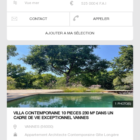
Vue mer
525 000
€ F.A.I
Prestige Prestige Propriété T6 Villa
CONTACT
APPELER
AJOUTER A MA SÉLECTION
1 PHOTO(S)
VILLA CONTEMPORAINE 10 PIECES 230 M² DANS UN
CADRE DE VIE EXCEPTIONNEL VANNES
VANNES
(
56000
)
Appartement Architecte Contemporaine Gîte Longère
Maison Maison de maitre Maison de pêcheur Manoir