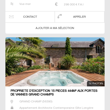
Maison Maison de maitre Maison de pêcheur Manoir
Vue mer
298 000
€ F.A.I
Prestige Prestige Propriété Villa
CONTACT
APPELER
AJOUTER A MA SÉLECTION
14 PHOTO(S)
PROPRIETE D'EXCEPTION 15 PIECES 444M² AUX PORTES
DE VANNES GRAND CHAMPS
GRAND CHAMP
(
56390
)
Appartement Architecte Contemporaine Gîte Longère