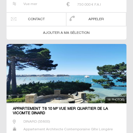
Maison Maison de maitre Maison de pêcheur Manoir
Vue mer
750 000
€ F.A.I
Prestige Prestige Propriété Villa
CONTACT
APPELER
AJOUTER A MA SÉLECTION
18 PHOTO(S)
APPARTEMENT T6 10 M² VUE MER QUARTIER DE LA
VICOMTE DINARD
DINARD
(
35800
)
Appartement Architecte Contemporaine Gîte Longère