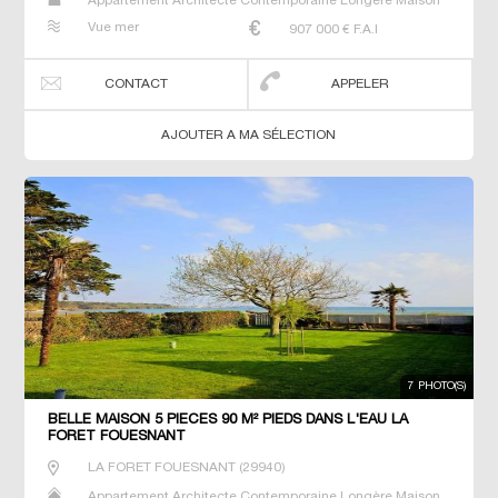
Appartement Architecte Contemporaine Longère Maison
Maison de maitre Manoir Prestige Prestige Propriété Villa
Vue mer
907 000
€ F.A.I
CONTACT
APPELER
AJOUTER A MA SÉLECTION
7 PHOTO(S)
BELLE MAISON 5 PIECES 90 M² PIEDS DANS L'EAU LA
FORET FOUESNANT
LA FORET FOUESNANT
(
29940
)
Appartement Architecte Contemporaine Longère Maison