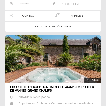
Maison de maitre Manoir Prestige Prestige Propriété Villa
Vue mer
749 650
€ F.A.I
CONTACT
APPELER
AJOUTER A MA SÉLECTION
14 PHOTO(S)
PROPRIETE D'EXCEPTION 15 PIECES 444M² AUX PORTES
DE VANNES GRAND CHAMPS
GRAND CHAMP
(
56390
)
Appartement Architecte Contemporaine Longère Maison