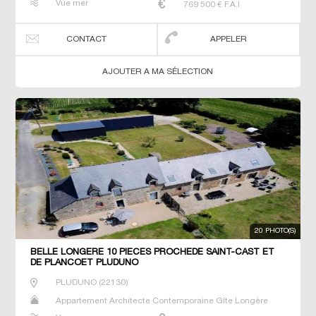
Vue mer
769 500
€ F.A.I
Propriété Villa
CONTACT
APPELER
AJOUTER A MA SÉLECTION
20 PHOTO(S)
BELLE LONGERE 10 PIECES PROCHEDE SAINT-CAST ET
DE PLANCOET PLUDUNO
PLUDUNO
(
22130
)
Appartement Architecte Contemporaine Gîte Longère
Maison Maison de maitre Manoir Prestige Prestige