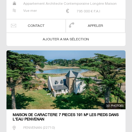
Appartement Architecte Contemporaine Longère Maison
Maison de maitre Manoir Prestige Prestige Propriété Villa
Vue mer
795 000
€ F.A.I
CONTACT
APPELER
AJOUTER A MA SÉLECTION
30 PHOTO(S)
MAISON DE CARACTERE 7 PIECES 191 M² LES PIEDS DANS
L'EAU PENVENAN
PENVENAN
(
22710
)