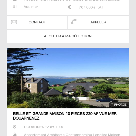
Maison de maitre Manoir Prestige Prestige Propriété Villa
Vue mer
707 000
€ F.A.I
CONTACT
APPELER
AJOUTER A MA SÉLECTION
7 PHOTO(S)
BELLE ET GRANDE MAISON 10 PIECES 230 M² VUE MER
DOUARNENEZ
DOUARNENEZ
(
29100
)
Appartement Architecte Contemporaine Longère Maison