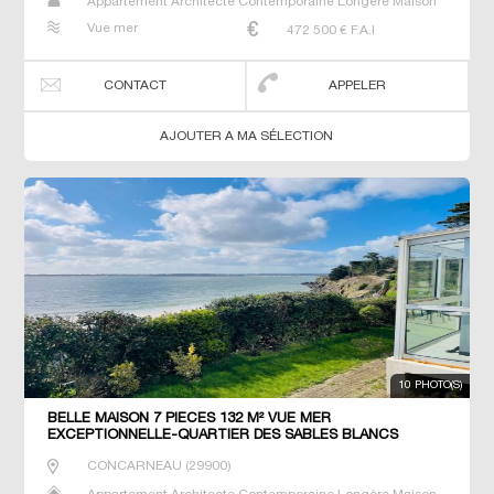
Appartement Architecte Contemporaine Longère Maison
Maison de maitre Manoir Prestige Prestige Propriété Villa
Vue mer
472 500
€ F.A.I
CONTACT
APPELER
AJOUTER A MA SÉLECTION
10 PHOTO(S)
BELLE MAISON 7 PIECES 132 M² VUE MER
EXCEPTIONNELLE-QUARTIER DES SABLES BLANCS
CONCARNEAU
CONCARNEAU
(
29900
)