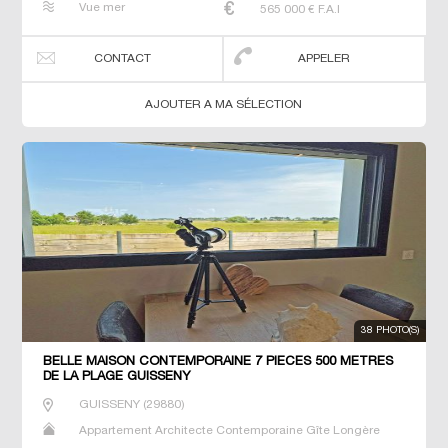
Vue mer
565 000
€ F.A.I
Propriété Villa
CONTACT
APPELER
AJOUTER A MA SÉLECTION
38 PHOTO(S)
BELLE MAISON CONTEMPORAINE 7 PIECES 500 METRES
DE LA PLAGE GUISSENY
GUISSENY
(
29880
)
Appartement Architecte Contemporaine Gîte Longère
Maison Maison de maitre Manoir Prestige Prestige