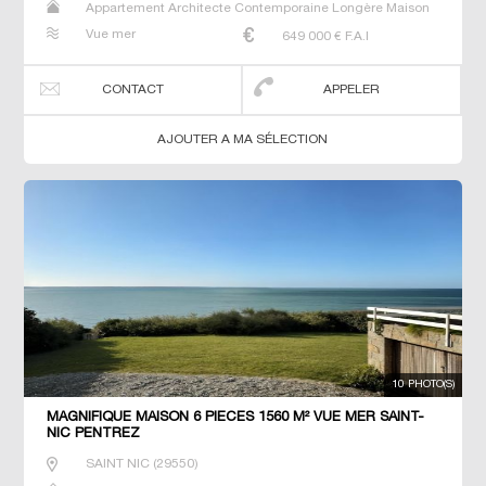
Appartement Architecte Contemporaine Longère Maison
Maison de maitre Manoir Prestige Prestige Propriété Villa
Vue mer
649 000
€ F.A.I
CONTACT
APPELER
AJOUTER A MA SÉLECTION
10 PHOTO(S)
MAGNIFIQUE MAISON 6 PIECES 1560 M² VUE MER SAINT-
NIC PENTREZ
SAINT NIC
(
29550
)