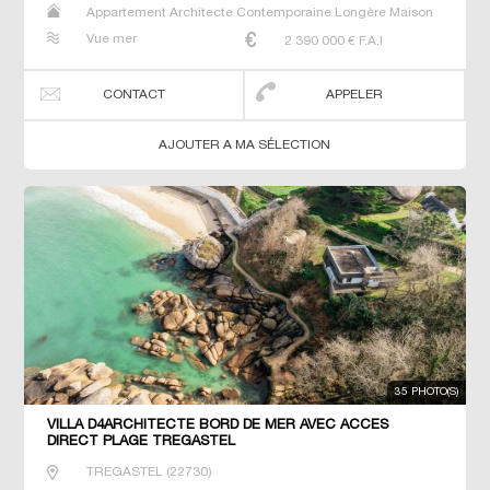
Appartement Architecte Contemporaine Longère Maison
Maison de maitre Manoir Prestige Prestige Propriété Villa
Vue mer
2 390 000
€ F.A.I
CONTACT
APPELER
AJOUTER A MA SÉLECTION
35 PHOTO(S)
VILLA D4ARCHITECTE BORD DE MER AVEC ACCES
DIRECT PLAGE TREGASTEL
TREGASTEL
(
22730
)