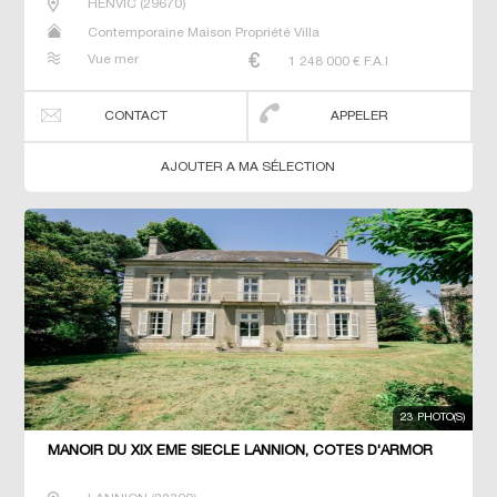
HENVIC
(
29670
)
Contemporaine Maison Propriété Villa
Vue mer
1 248 000
€ F.A.I
CONTACT
APPELER
AJOUTER A MA SÉLECTION
23 PHOTO(S)
MANOIR DU XIX ÈME SIÈCLE LANNION, CÔTES D'ARMOR