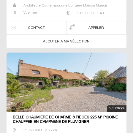
Architecte Contemporaine Longère Maison Manoir
Prestige Prestige Propriété Villa
Vue mer
1 097 000
€ F.A.I
CONTACT
APPELER
AJOUTER A MA SÉLECTION
6 PHOTO(S)
BELLE CHAUMIERE DE CHARME 8 PIECES 225 M² PISCINE
CHAUFFEE EN CAMPAGNE DE PLUVIGNER
PLUVIGNER
(
56330
)