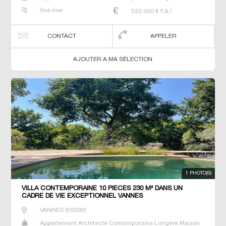
Maison de maitre Manoir Prestige Prestige Propriété Villa
Vue mer
520 000
€ F.A.I
CONTACT
APPELER
AJOUTER A MA SÉLECTION
1 PHOTO(S)
VILLA CONTEMPORAINE 10 PIECES 230 M² DANS UN
CADRE DE VIE EXCEPTIONNEL VANNES
VANNES
(
56000
)
Appartement Architecte Contemporaine Longère Maison