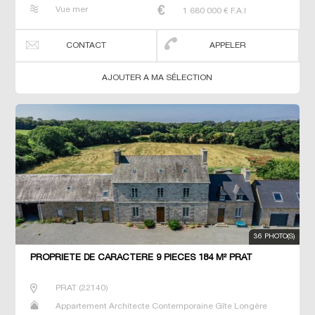
Maison de maitre Manoir Prestige Prestige Propriété Villa
Vue mer
1 680 000
€ F.A.I
CONTACT
APPELER
AJOUTER A MA SÉLECTION
36 PHOTO(S)
PROPRIETE DE CARACTERE 9 PIECES 184 M² PRAT
PRAT
(
22140
)
Appartement Architecte Contemporaine Gîte Longère