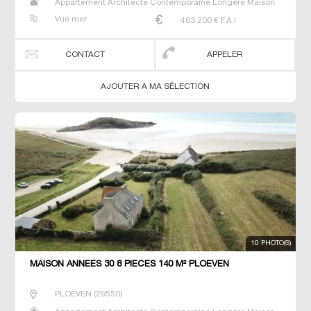
Appartement Architecte Contemporaine Longère Maison
Maison de maitre Manoir Prestige Prestige Propriété Villa
Vue mer
463 200
€ F.A.I
CONTACT
APPELER
AJOUTER A MA SÉLECTION
10 PHOTO(S)
MAISON ANNEES 30 8 PIECES 140 M² PLOEVEN
PLOEVEN
(
29550
)