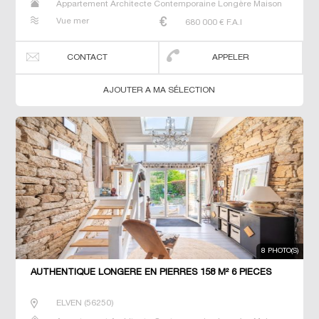
Appartement Architecte Contemporaine Longère Maison
Maison de maitre Manoir Prestige Prestige Propriété Villa
Vue mer
680 000
€ F.A.I
CONTACT
APPELER
AJOUTER A MA SÉLECTION
8 PHOTO(S)
AUTHENTIQUE LONGERE EN PIERRES 158 M² 6 PIECES
ELVEN
(
56250
)