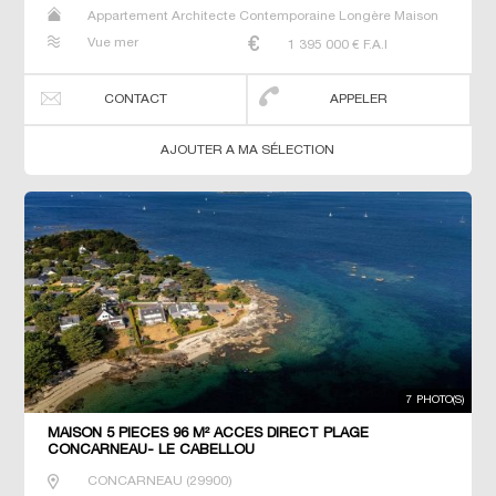
Appartement Architecte Contemporaine Longère Maison
Maison de maitre Manoir Prestige Prestige Propriété Villa
Vue mer
1 395 000
€ F.A.I
CONTACT
APPELER
AJOUTER A MA SÉLECTION
7 PHOTO(S)
MAISON 5 PIECES 96 M² ACCES DIRECT PLAGE
CONCARNEAU- LE CABELLOU
CONCARNEAU
(
29900
)