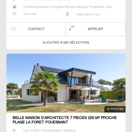
Contemporaine Longère Maison Manoir Propriété Villa
Vue mer
696 300
€ F.A.I
CONTACT
APPELER
AJOUTER A MA SÉLECTION
13 PHOTO(S)
BELLE MAISON D'ARCHITECTE 7 PIECES 220 M² PROCHE
PLAGE LA FORET FOUESNANT
LA FORET FOUESNANT
(
29940
)