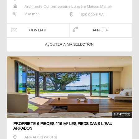
Architecte Contemporaine Longère Maison Manoir
Prestige Prestige Propriété Villa
Vue mer
920 000
€ F.A.I
CONTACT
APPELER
AJOUTER A MA SÉLECTION
9 PHOTO(S)
PROPRIETE 6 PIECES 116 M² LES PIEDS DANS L'EAU
ARRADON
ARRADON
(
56610
)