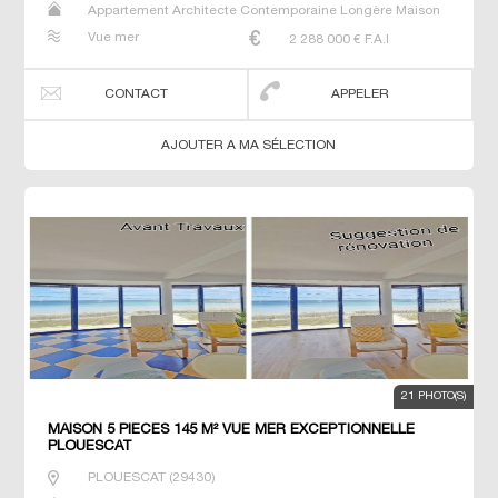
Appartement Architecte Contemporaine Longère Maison
Maison de maitre Manoir Prestige Prestige Propriété Villa
Vue mer
2 288 000
€ F.A.I
CONTACT
APPELER
AJOUTER A MA SÉLECTION
21 PHOTO(S)
MAISON 5 PIECES 145 M² VUE MER EXCEPTIONNELLE
PLOUESCAT
PLOUESCAT
(
29430
)