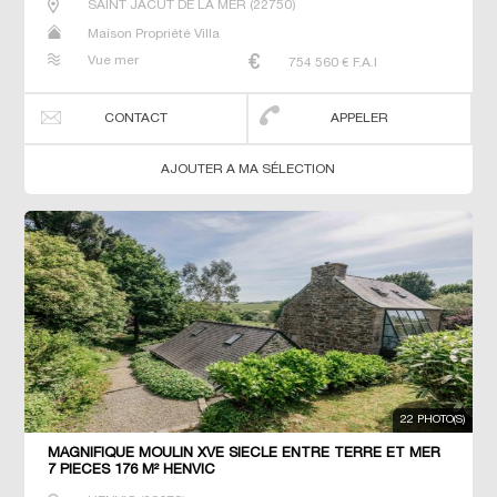
SAINT JACUT DE LA MER
(
22750
)
Maison Propriété Villa
Vue mer
754 560
€ F.A.I
CONTACT
APPELER
AJOUTER A MA SÉLECTION
22 PHOTO(S)
MAGNIFIQUE MOULIN XVE SIECLE ENTRE TERRE ET MER
7 PIECES 176 M² HENVIC