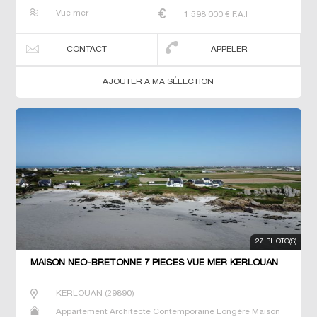
Maison de maitre Manoir Prestige Prestige Propriété Villa
Vue mer
1 598 000
€ F.A.I
CONTACT
APPELER
AJOUTER A MA SÉLECTION
27 PHOTO(S)
MAISON NEO-BRETONNE 7 PIECES VUE MER KERLOUAN
KERLOUAN
(
29890
)
Appartement Architecte Contemporaine Longère Maison