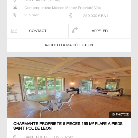
Contemporaine Maison Manoir Propriété Villa
Vue mer
1 250 000
€ F.A.I
CONTACT
APPELER
AJOUTER A MA SÉLECTION
16 PHOTO(S)
CHARMANTE PROPRIETE 5 PIECES 185 M² PLAFE A PIEDS
SAINT POL DE LEON
SAINT POL DE LEON
(
29250
)