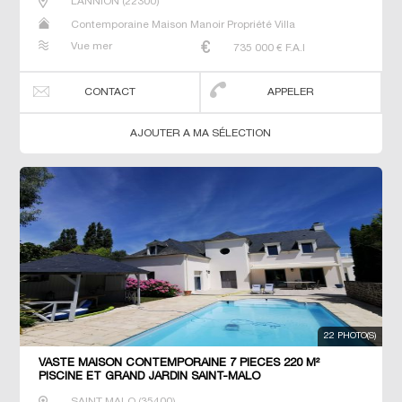
LANNION
(
22300
)
Contemporaine Maison Manoir Propriété Villa
Vue mer
735 000
€ F.A.I
CONTACT
APPELER
AJOUTER A MA SÉLECTION
22 PHOTO(S)
VASTE MAISON CONTEMPORAINE 7 PIECES 220 M²
PISCINE ET GRAND JARDIN SAINT-MALO
SAINT MALO
(
35400
)