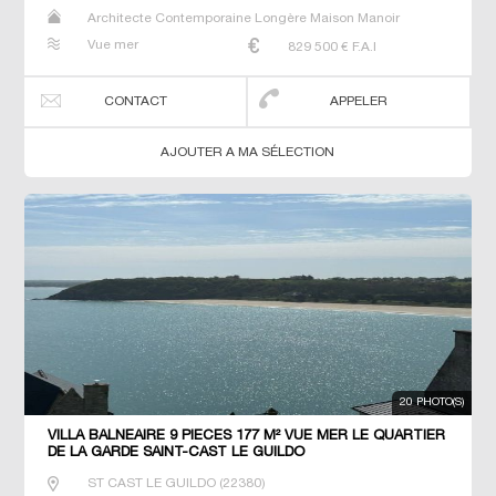
Architecte Contemporaine Longère Maison Manoir
Prestige Prestige Propriété Villa
Vue mer
829 500
€ F.A.I
CONTACT
APPELER
AJOUTER A MA SÉLECTION
20 PHOTO(S)
VILLA BALNEAIRE 9 PIECES 177 M² VUE MER LE QUARTIER
DE LA GARDE SAINT-CAST LE GUILDO
ST CAST LE GUILDO
(
22380
)