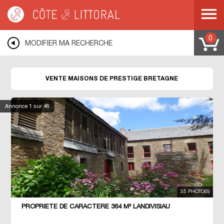
Côte & Littoral
>
Immobilier de prestige
>
Maisons de prestige
>
BRETAGNE
0
MODIFIER MA RECHERCHE
VENTE MAISONS DE PRESTIGE BRETAGNE
Annonce
1
sur 46
35 PHOTO(S)
PROPRIETE DE CARACTERE 364 M² LANDIVISIAU