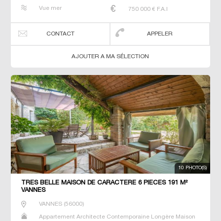
Maison de maitre Manoir Prestige Prestige Propriété Villa
Vue mer
750 000
€ F.A.I
CONTACT
APPELER
AJOUTER A MA SÉLECTION
10 PHOTO(S)
TRES BELLE MAISON DE CARACTERE 6 PIECES 191 M²
VANNES
VANNES
(
56000
)
Appartement Architecte Contemporaine Longère Maison