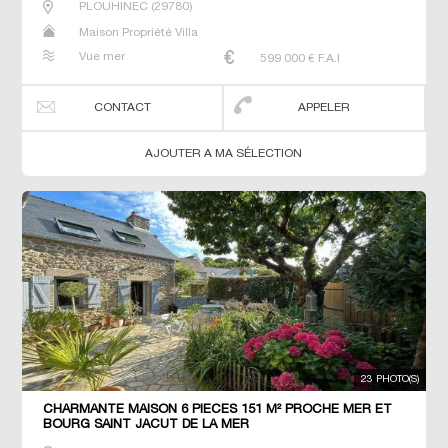
PLOUHINEC
(
29780
)
Maison Propriété Villa
Vue mer
599 000
€ F.A.I
CONTACT
APPELER
AJOUTER A MA SÉLECTION
23 PHOTO(S)
CHARMANTE MAISON 6 PIECES 151 M² PROCHE MER ET
BOURG SAINT JACUT DE LA MER