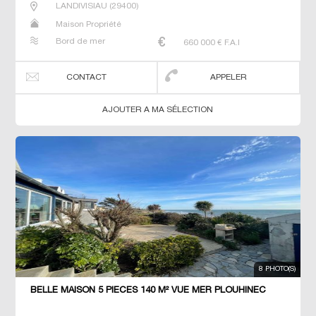
LANDIVISIAU
(
29400
)
Maison Propriété
Bord de mer
660 000
€ F.A.I
CONTACT
APPELER
AJOUTER A MA SÉLECTION
8 PHOTO(S)
BELLE MAISON 5 PIECES 140 M² VUE MER PLOUHINEC