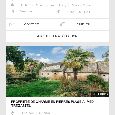
Architecte Contemporaine Longère Maison Manoir
Prestige Prestige Propriété Villa
Vue mer
1 855 000
€ F.A.I
CONTACT
APPELER
AJOUTER A MA SÉLECTION
52 PHOTO(S)
PROPRIETE DE CHARME EN PIERRES PLAGE A PIED
TREGASTEL
TREGASTEL
(
22730
)