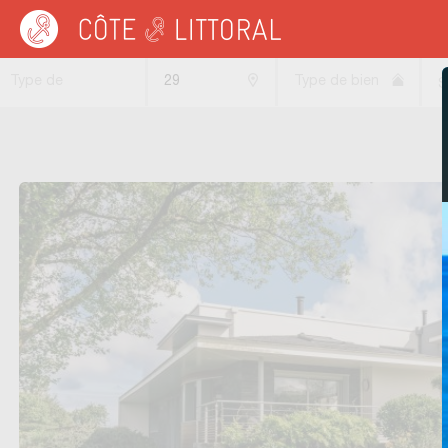
Côte & Littoral
>
Immobilier de prestige
>
BRETAGNE
>
FINISTERE
Type de
29
Type de bien
S
transaction