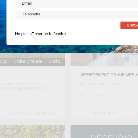
Ne plus afficher cette fenêtre
s) | 1 visite virtuelle | 1 vidéo
APPARTEMENT T6 VUE MER 
E MAISON MAISON DE
ROSCOFF
(
29680
)
GE PRESTIGE PROPRIÉTÉ
VUE MER
AJOUTER A MA SÉLECTION
DESCRIPTIF