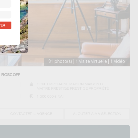
31 photo(s) | 1 visite virtuelle | 1 vidéo
À ROSCOFF
CONTEMPORAINE MAISON MAISON DE
MAITRE PRESTIGE PRESTIGE PROPRIÉTÉ
VILLA
1 300 000
€ F.A.I
CONTACTER L'AGENCE
AJOUTER A MA SÉLECTION