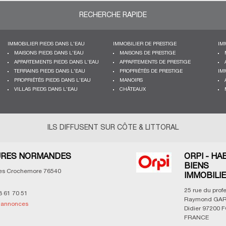
RECHERCHE RAPIDE
IMMOBILIER PIEDS DANS L'EAU
IMMOBILIER DE PRESTIGE
IM
MAISONS PIEDS DANS L'EAU
MAISONS DE PRESTIGE
APPARTEMENTS PIEDS DANS L'EAU
APPARTEMENTS DE PRESTIGE
TERRAINS PIEDS DANS L'EAU
PROPRIÉTÉS DE PRESTIGE
IM
PROPRIÉTÉS PIEDS DANS L'EAU
MANOIRS
VILLAS PIEDS DANS L'EAU
CHÂTEAUX
ILS DIFFUSENT SUR CÔTE & LITTORAL
RES NORMANDES
ORPI - HA
BIENS
les Crochemore
76540
IMMOBILI
25 rue du prof
3 61 70 51
Raymond GAR
s annonces
Didier
97200
F
FRANCE