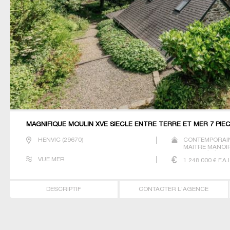
MAGNIFIQUE MOULIN XVE SIECLE ENTRE TERRE ET MER 7 PIEC
HENVIC
(
29670
)
CONTEMPORAIN
MAITRE MANOIR
PROPRIÉTÉ VIL
VUE MER
1 248 000
€ F.A.I
DESCRIPTIF
CONTACTER L'AGENCE