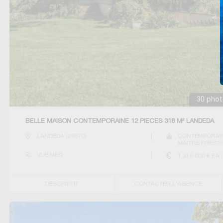
30 photo(
BELLE MAISON CONTEMPORAINE 12 PIECES 318 M² LANDEDA
LANDÉDA
(
29870
)
CONTEMPORAIN
MAITRE PRESTI
VILLA
VUE MER
1 316 000
€ F.A.I
DESCRIPTIF
CONTACTER L'AGENCE