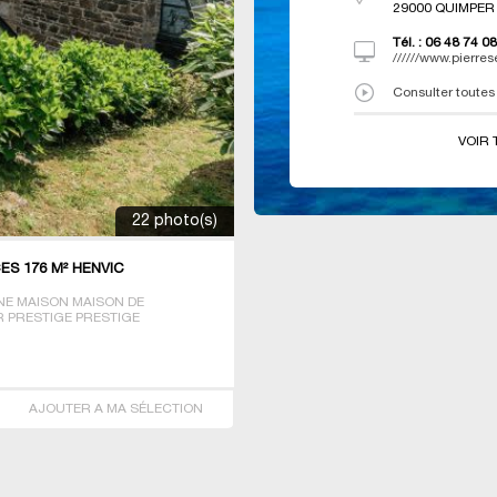
29000
QUIMPER
Tél. :
06 48 74 08
//////www.pierres
Consulter toutes
VOIR 
22 photo(s)
ES 176 M² HENVIC
E MAISON MAISON DE
 PRESTIGE PRESTIGE
LA
AJOUTER A MA SÉLECTION