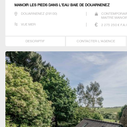
MANOIR LES PIEDS DANS L'EAU BAIE DE DOUARNENEZ
DOUARNENEZ
(
29100
)
CONTEMPORAIN
MAITRE MANOIR
PROPRIÉTÉ VIL
VUE MER
2 275 250
€ F.A.I
DESCRIPTIF
CONTACTER L'AGENCE