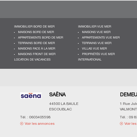
IMMOBILIER BORD DE MER
IMMOBILIER VUE MER
MAISONS BORD DE MER
MAISONS VUE MER
APPARTEMENTS BORD DE MER
APPARTEMENTS VUE MER
TERRAINS BORD DE MER
TERRAINS VUE MER
MAISONS FACE À LA MER
VILLAS VUE MER
MAISONS FRONT DE MER
PROPRIÉTÉS VUE MER
LOCATION DE VACANCES
INTERNATIONAL
SAËNA
DEMEU
44500
LA BAULE
1 Rue Ju
ESCOUBLAC
VALMONT
Tél. :
0603405598
Tél. :
09 8
Voir les annonces
Voir le