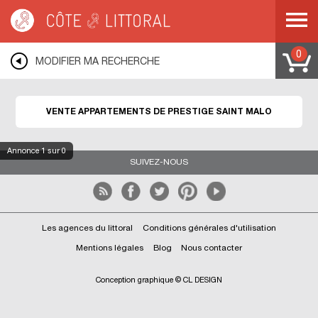
Côte & Littoral
>
Immobilier de prestige
>
Appartements de prestige
>
BRETAGNE
>
ILLE ET VILAINE
>
SAINT MALO
0
MODIFIER MA RECHERCHE
VENTE APPARTEMENTS DE PRESTIGE SAINT MALO
Annonce
1
sur 0
SUIVEZ-NOUS
Les agences du littoral
Conditions générales d'utilisation
Mentions légales
Blog
Nous contacter
Conception graphique © CL DESIGN