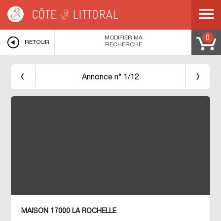
Côte & Littoral
>
Immobilier bord de mer
>
POITOU CHARENTES
>
CHARENTE
MARITIME
>
LA ROCHELLE
>
STUDIO 23 M2 BORD DE MER LA ROCHELLE
MODIFIER MA
0
RETOUR
RECHERCHE
Annonce n° 1/12
MAISON 17000 LA ROCHELLE