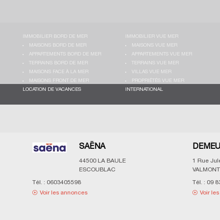
IMMOBILIER BORD DE MER
IMMOBILIER VUE MER
MAISONS BORD DE MER
MAISONS VUE MER
APPARTEMENTS BORD DE MER
APPARTEMENTS VUE MER
TERRAINS BORD DE MER
TERRAINS VUE MER
MAISONS FACE À LA MER
VILLAS VUE MER
MAISONS FRONT DE MER
PROPRIÉTÉS VUE MER
LOCATION DE VACANCES
INTERNATIONAL
SAËNA
DEMEU
44500
LA BAULE
1 Rue Ju
ESCOUBLAC
VALMONT
Tél. :
0603405598
Tél. :
09 8
Voir les annonces
Voir le