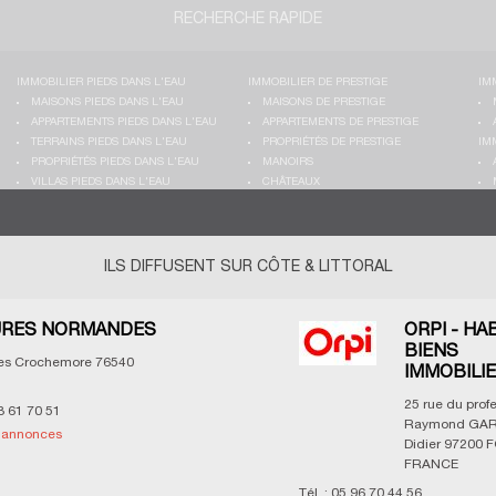
RECHERCHE RAPIDE
IMMOBILIER PIEDS DANS L'EAU
IMMOBILIER DE PRESTIGE
IM
MAISONS PIEDS DANS L'EAU
MAISONS DE PRESTIGE
APPARTEMENTS PIEDS DANS L'EAU
APPARTEMENTS DE PRESTIGE
TERRAINS PIEDS DANS L'EAU
PROPRIÉTÉS DE PRESTIGE
IM
PROPRIÉTÉS PIEDS DANS L'EAU
MANOIRS
VILLAS PIEDS DANS L'EAU
CHÂTEAUX
ILS DIFFUSENT SUR CÔTE & LITTORAL
RES NORMANDES
ORPI - HA
BIENS
les Crochemore
76540
IMMOBILI
25 rue du prof
3 61 70 51
Raymond GAR
s annonces
Didier
97200
F
FRANCE
Tél. :
05 96 70 44 56