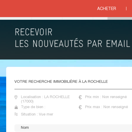
NTES
>
CHARENTE MARITIME
>
LA ROCHELLE
ACHETER
ue mer
VENTE APPARTEMENTS VUE MER LA ROCHELLE
VOTRE
RECHERCHE IMMOBILIÈRE À LA ROCHELLE
Localisation : LA ROCHELLE
Prix min : Non renseigné
(17000)
Type de bien :
Prix max : Non renseigné
Situation : Vue mer