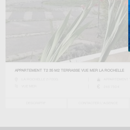
APPARTEMENT T2 35 M2 TERRASSE VUE MER LA ROCHELLE
LA ROCHELLE
(
17000
)
APPARTEMENT 
VUE MER
246 750
€
DESCRIPTIF
CONTACTER L'AGENCE