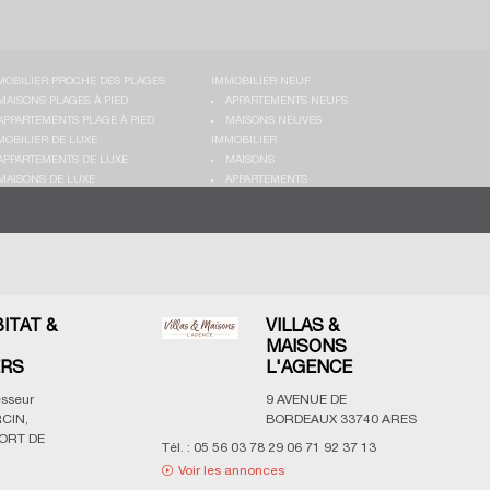
MOBILIER PROCHE DES PLAGES
IMMOBILIER NEUF
MAISONS PLAGES À PIED
APPARTEMENTS NEUFS
APPARTEMENTS PLAGE À PIED
MAISONS NEUVES
MOBILIER DE LUXE
IMMOBILIER
APPARTEMENTS DE LUXE
MAISONS
MAISONS DE LUXE
APPARTEMENTS
BITAT &
VILLAS &
MAISONS
ERS
L'AGENCE
esseur
9 AVENUE DE
CIN,
BORDEAUX
33740
ARES
ORT DE
Tél. :
05 56 03 78 29 06 71 92 37 13
Voir les annonces