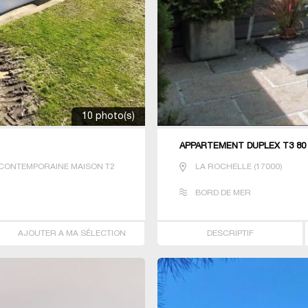
10 photo(s)
APPARTEMENT DUPLEX T3 80
CONTEMPORAINE MAISON T2
LA ROCHELLE
(
17000
)
BORD DE MER
AJOUTER A MA SÉLECTION
DESCRIPTIF