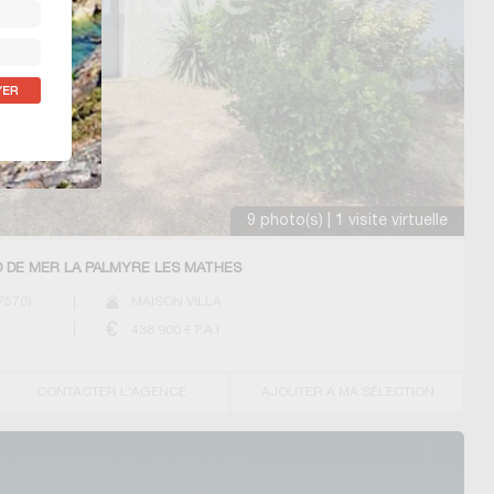
9 photo(s) | 1 visite virtuelle
D DE MER LA PALMYRE LES MATHES
7570
)
MAISON VILLA
438 900
€ F.A.I
CONTACTER L'AGENCE
AJOUTER A MA SÉLECTION