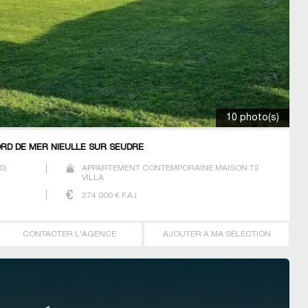
10 photo(s)
D DE MER NIEULLE SUR SEUDRE
0
)
APPARTEMENT CONTEMPORAINE MAISON T2
VILLA
274 000
€ F.A.I
CONTACTER L'AGENCE
AJOUTER A MA SÉLECTION