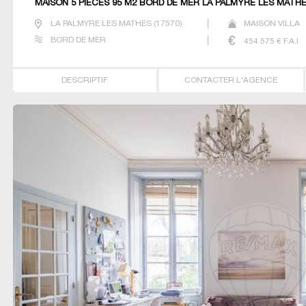
MAISON 5 PIECES 95 M2 BORD DE MER LA PALMYRE LES MATH
LA PALMYRE LES MATHES
(
17570
)
MAISON VILLA
BORD DE MER
454 575
€ F.A.I
DESCRIPTIF
CONTACTER L'AGENCE