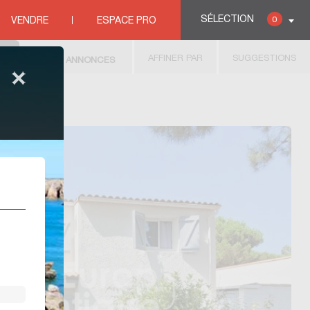
SÉLECTION
0
VENDRE
ESPACE PRO
AFFINER PAR
SUGGESTIONS
119
ANNONCES