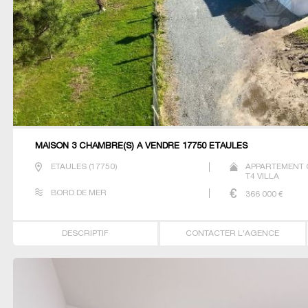
MAISON 3 CHAMBRE(S) À VENDRE 17750 ETAULES
ETAULES
(
17750
)
APPARTEMENT 
T4 VILLA
BORD DE MER
366 000
€
DESCRIPTIF
CONTACTER L'AGENCE