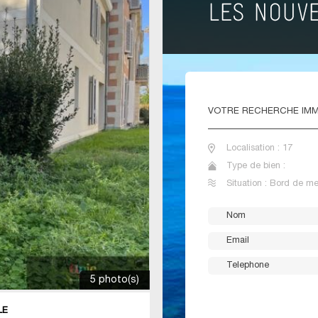
VOTRE
RECHERCHE IMM
Localisation : 17
Type de bien :
Situation : Bord de me
5 photo(s)
LE