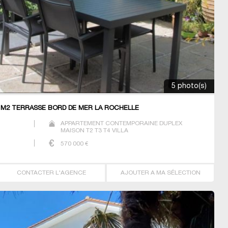
5 photo(s)
 M2 TERRASSE BORD DE MER LA ROCHELLE
APPARTEMENT CONTEMPORAINE DUPLEX
MAISON T2 T3 T4 VILLA
570 000
€
CONTACTER L'AGENCE
AJOUTER A MA SÉLECTION