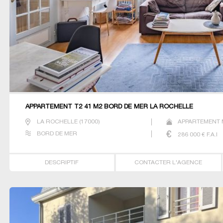
APPARTEMENT T2 41 M2 BORD DE MER LA ROCHELLE
LA ROCHELLE
(
17000
)
APPARTEMENT M
BORD DE MER
286 000
€ F.A.I
DESCRIPTIF
CONTACTER L'AGENCE