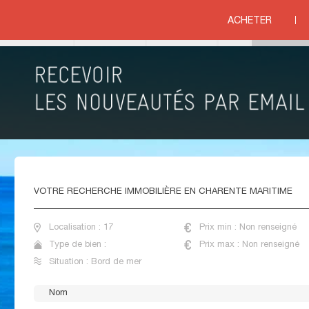
ARITIME
ACHETER
ord de mer
IMMOBILIER BORD DE MER CHARENTE MARITIME
VOTRE
RECHERCHE IMMOBILIÈRE EN CHARENTE MARITIME
Localisation : 17
Prix min : Non renseigné
Type de bien :
Prix max : Non renseigné
Situation : Bord de mer