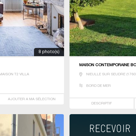
8 photo(s)
MAISON CONTEMPORAINE BOR
AISON T2 VILLA
NIEULLE SUR SEUDRE
(
1760
BORD DE MER
AJOUTER A MA SÉLECTION
DESCRIPTIF