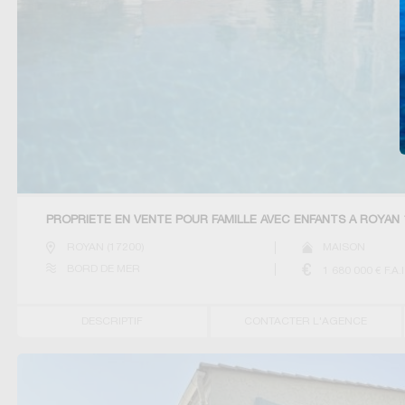
PROPRIÉTÉ EN VENTE POUR FAMILLE AVEC ENFANTS À ROYAN 
ROYAN
(
17200
)
MAISON
BORD DE MER
1 680 000
€ F.A.I
DESCRIPTIF
CONTACTER L'AGENCE