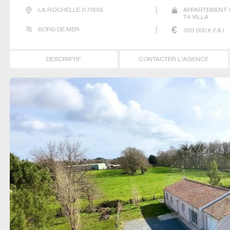
LA ROCHELLE
(
17000
)
APPARTEMENT 
T4 VILLA
BORD DE MER
359 000
€ F.A.I
DESCRIPTIF
CONTACTER L'AGENCE