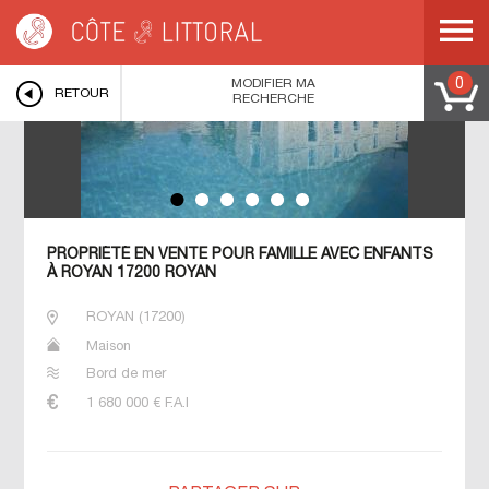
Côte & Littoral
>
ROYAN
>
MODIFIER MA
0
RETOUR
RECHERCHE
PROPRIÉTÉ EN VENTE POUR FAMILLE AVEC ENFANTS
À ROYAN 17200 ROYAN
ROYAN
(
17200
)
Maison
Bord de mer
1 680 000
€ F.A.I