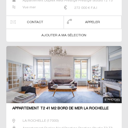
Appartement Duplex Neuf Prestige Prestige Studio T2 T3
T4 T5 T6
Vue mer
272 000
€ F.A.I
CONTACT
APPELER
AJOUTER A MA SÉLECTION
8 PHOTO(S)
APPARTEMENT T2 41 M2 BORD DE MER LA ROCHELLE
LA ROCHELLE
(
17000
)