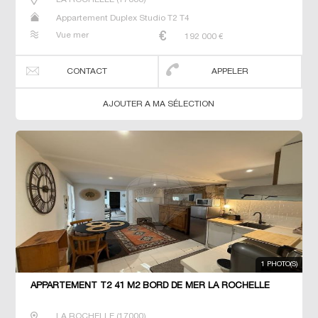
Appartement Duplex Studio T2 T4
Vue mer
192 000
€
CONTACT
APPELER
AJOUTER A MA SÉLECTION
1 PHOTO(S)
APPARTEMENT T2 41 M2 BORD DE MER LA ROCHELLE
LA ROCHELLE
(
17000
)