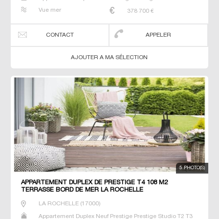
T4 T5 T6
Vue mer
378 700
€
CONTACT
APPELER
AJOUTER A MA SÉLECTION
5 PHOTO(S)
APPARTEMENT DUPLEX DE PRESTIGE T4 108 M2
TERRASSE BORD DE MER LA ROCHELLE
LA ROCHELLE
(
17000
)
Appartement Duplex Neuf Prestige Prestige Studio T2 T3