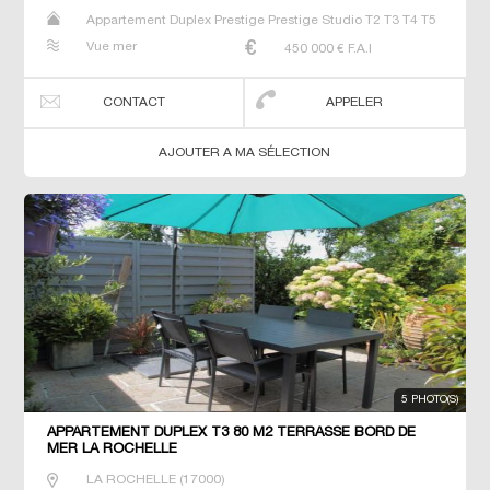
Appartement Duplex Prestige Prestige Studio T2 T3 T4 T5
T6
Vue mer
450 000
€ F.A.I
CONTACT
APPELER
AJOUTER A MA SÉLECTION
5 PHOTO(S)
APPARTEMENT DUPLEX T3 80 M2 TERRASSE BORD DE
MER LA ROCHELLE
LA ROCHELLE
(
17000
)