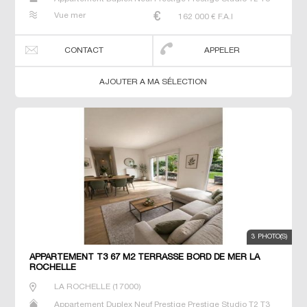
T4 T5 T6
Vue mer
162 000
€ F.A.I
CONTACT
APPELER
AJOUTER A MA SÉLECTION
3 PHOTO(S)
APPARTEMENT T3 67 M2 TERRASSE BORD DE MER LA
ROCHELLE
LA ROCHELLE
(
17000
)
Appartement Duplex Neuf Prestige Prestige Studio T2 T3