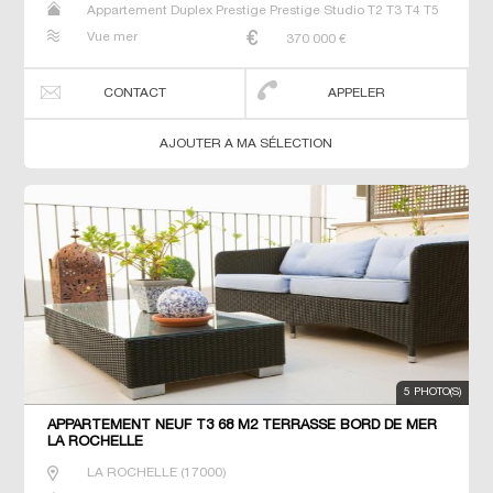
Appartement Duplex Prestige Prestige Studio T2 T3 T4 T5
T6
Vue mer
370 000
€
CONTACT
APPELER
AJOUTER A MA SÉLECTION
5 PHOTO(S)
APPARTEMENT NEUF T3 68 M2 TERRASSE BORD DE MER
LA ROCHELLE
LA ROCHELLE
(
17000
)