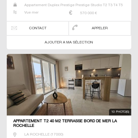
Appartement Duplex Prestige Prestige Studio T2 T3 T4 T5
T6
Vue mer
570 000
€
CONTACT
APPELER
AJOUTER A MA SÉLECTION
10 PHOTO(S)
APPARTEMENT T2 40 M2 TERRASSE BORD DE MER LA
ROCHELLE
LA ROCHELLE
(
17000
)