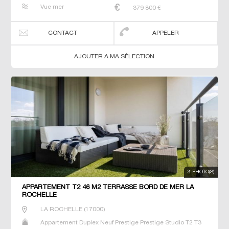
T4 T5 T6
Vue mer
379 800
€
CONTACT
APPELER
AJOUTER A MA SÉLECTION
3 PHOTO(S)
APPARTEMENT T2 46 M2 TERRASSE BORD DE MER LA
ROCHELLE
LA ROCHELLE
(
17000
)
Appartement Duplex Neuf Prestige Prestige Studio T2 T3