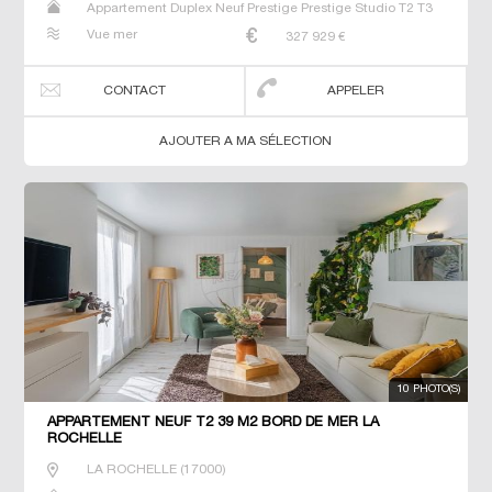
Appartement Duplex Neuf Prestige Prestige Studio T2 T3
T4 T5 T6
Vue mer
327 929
€
CONTACT
APPELER
AJOUTER A MA SÉLECTION
10 PHOTO(S)
APPARTEMENT NEUF T2 39 M2 BORD DE MER LA
ROCHELLE
LA ROCHELLE
(
17000
)