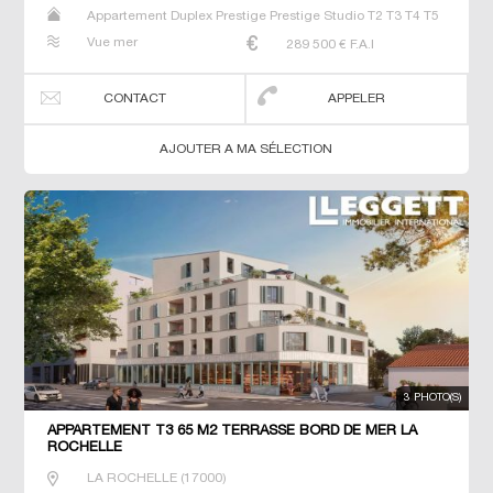
Appartement Duplex Prestige Prestige Studio T2 T3 T4 T5
T6
Vue mer
289 500
€ F.A.I
CONTACT
APPELER
AJOUTER A MA SÉLECTION
3 PHOTO(S)
APPARTEMENT T3 65 M2 TERRASSE BORD DE MER LA
ROCHELLE
LA ROCHELLE
(
17000
)