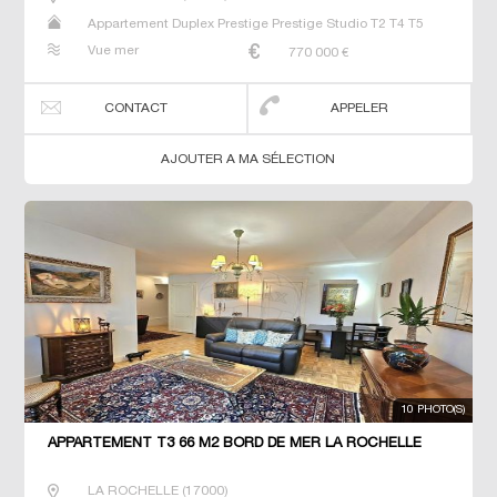
Appartement Duplex Prestige Prestige Studio T2 T4 T5
Vue mer
770 000
€
CONTACT
APPELER
AJOUTER A MA SÉLECTION
10 PHOTO(S)
APPARTEMENT T3 66 M2 BORD DE MER LA ROCHELLE
LA ROCHELLE
(
17000
)