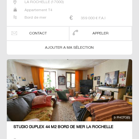
LA ROCHELLE
(
17000
)
Appartement T4
Bord de mer
359 000
€ F.A.I
CONTACT
APPELER
AJOUTER A MA SÉLECTION
9 PHOTO(S)
STUDIO DUPLEX 44 M2 BORD DE MER LA ROCHELLE