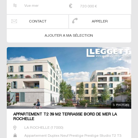
T4 T5 T6
Vue mer
720 000
€
CONTACT
APPELER
AJOUTER A MA SÉLECTION
3 PHOTO(S)
APPARTEMENT T2 39 M2 TERRASSE BORD DE MER LA
ROCHELLE
LA ROCHELLE
(
17000
)
Appartement Duplex Neuf Prestige Prestige Studio T2 T3