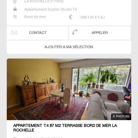
LA ROCHELLE
(
17000
)
Appartement Duplex Studio T4
Bord de mer
398 145
€ F.A.I
CONTACT
APPELER
AJOUTER A MA SÉLECTION
6 PHOTO(S)
APPARTEMENT T4 87 M2 TERRASSE BORD DE MER LA
ROCHELLE