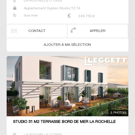
LA ROCHELLE
(
17000
)
Appartement Duplex Studio T2 T4
Vue mer
246 750
€
CONTACT
APPELER
AJOUTER A MA SÉLECTION
3 PHOTO(S)
STUDIO 31 M2 TERRASSE BORD DE MER LA ROCHELLE
LA ROCHELLE
(
17000
)