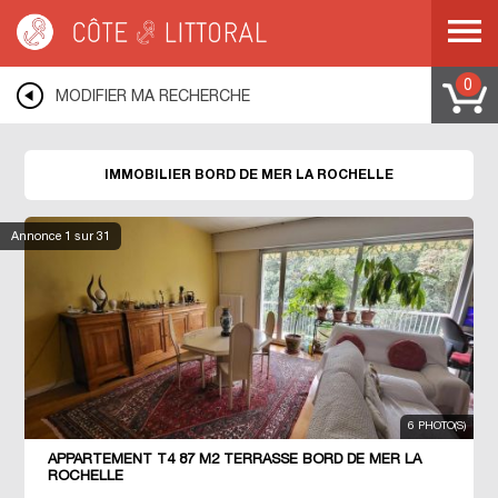
Côte & Littoral
>
Immobilier bord de mer
>
POITOU CHARENTES
>
CHARENTE
MARITIME
>
LA ROCHELLE
0
MODIFIER MA RECHERCHE
IMMOBILIER BORD DE MER LA ROCHELLE
Annonce
1
sur 31
6 PHOTO(S)
APPARTEMENT T4 87 M2 TERRASSE BORD DE MER LA
ROCHELLE