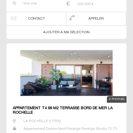
T4 T5 T6
Vue mer
303 000
€
CONTACT
APPELER
AJOUTER A MA SÉLECTION
4 PHOTO(S)
APPARTEMENT T4 99 M2 TERRASSE BORD DE MER LA
ROCHELLE
LA ROCHELLE
(
17000
)
Appartement Duplex Neuf Prestige Prestige Studio T2 T3
T4 T5 T6