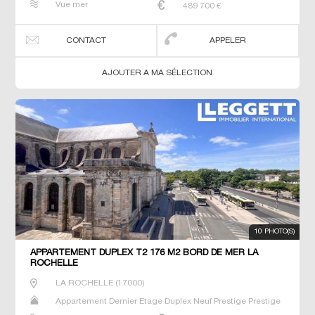
Vue mer
489 700
€
CONTACT
APPELER
AJOUTER A MA SÉLECTION
10 PHOTO(S)
APPARTEMENT DUPLEX T2 176 M2 BORD DE MER LA
ROCHELLE
LA ROCHELLE
(
17000
)
Appartement Dernier Etage Duplex Neuf Prestige Prestige
Studio T2 T3 T4 T5 T6