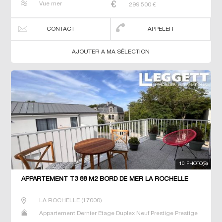
Vue mer
299 500
€
CONTACT
APPELER
AJOUTER A MA SÉLECTION
10 PHOTO(S)
APPARTEMENT T3 88 M2 BORD DE MER LA ROCHELLE
LA ROCHELLE
(
17000
)
Appartement Dernier Etage Duplex Neuf Prestige Prestige
Studio T2 T3 T4 T5 T6