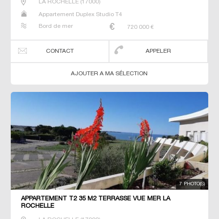
LA ROCHELLE
(
17000
)
Appartement Duplex Studio T4
Bord de mer
720 000
€
CONTACT
APPELER
AJOUTER A MA SÉLECTION
7 PHOTO(S)
APPARTEMENT T2 35 M2 TERRASSE VUE MER LA
ROCHELLE