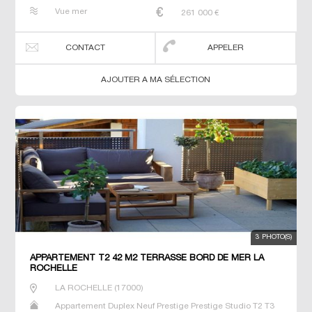
T4 T5 T6
Vue mer
261 000
€
CONTACT
APPELER
AJOUTER A MA SÉLECTION
3 PHOTO(S)
APPARTEMENT T2 42 M2 TERRASSE BORD DE MER LA
ROCHELLE
LA ROCHELLE
(
17000
)
Appartement Duplex Neuf Prestige Prestige Studio T2 T3