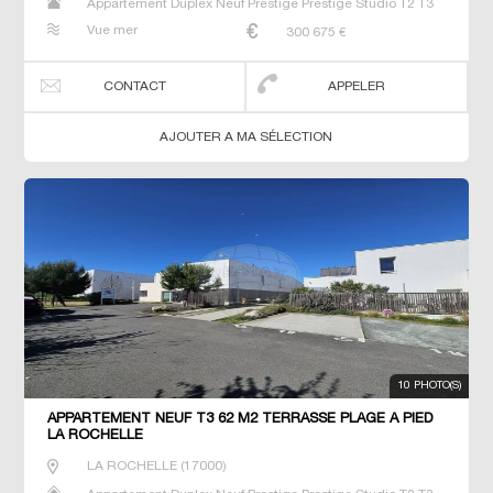
Appartement Duplex Neuf Prestige Prestige Studio T2 T3
T4 T5 T6
Vue mer
300 675
€
CONTACT
APPELER
AJOUTER A MA SÉLECTION
10 PHOTO(S)
APPARTEMENT NEUF T3 62 M2 TERRASSE PLAGE À PIED
LA ROCHELLE
LA ROCHELLE
(
17000
)