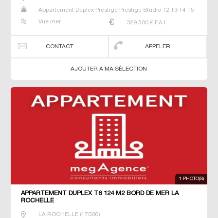
Appartement Duplex Prestige Prestige Studio T2 T3 T4 T5
Vue mer
329 500
€ F.A.I
CONTACT
APPELER
AJOUTER A MA SÉLECTION
1 PHOTO(S)
APPARTEMENT DUPLEX T6 124 M2 BORD DE MER LA
ROCHELLE
LA ROCHELLE
(
17000
)