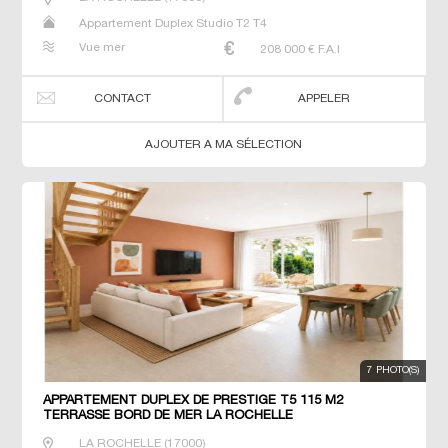
Appartement Duplex Studio T2 T4
Vue mer
208 000
€ F.A.I
CONTACT
APPELER
AJOUTER A MA SÉLECTION
7 PHOTO(S)
APPARTEMENT DUPLEX DE PRESTIGE T5 115 M2
TERRASSE BORD DE MER LA ROCHELLE
LA ROCHELLE
(
17000
)