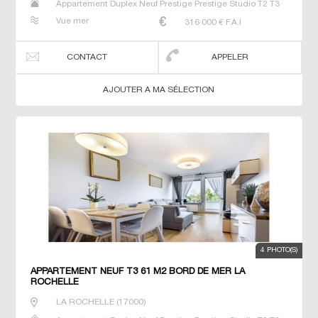
Appartement Duplex Neuf Prestige Prestige Studio T2 T3
T4 T5 T6
Vue mer
316 000
€ F.A.I
CONTACT
APPELER
AJOUTER A MA SÉLECTION
4 PHOTO(S)
APPARTEMENT NEUF T3 61 M2 BORD DE MER LA
ROCHELLE
LA ROCHELLE
(
17000
)