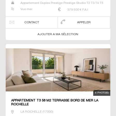
Appartement Duplex Prestige Prestige Studio T2 T3 T4 T5
T6
Vue mer
379 500
€ F.A.I
CONTACT
APPELER
AJOUTER A MA SÉLECTION
4 PHOTO(S)
APPARTEMENT T3 58 M2 TERRASSE BORD DE MER LA
ROCHELLE
LA ROCHELLE
(
17000
)