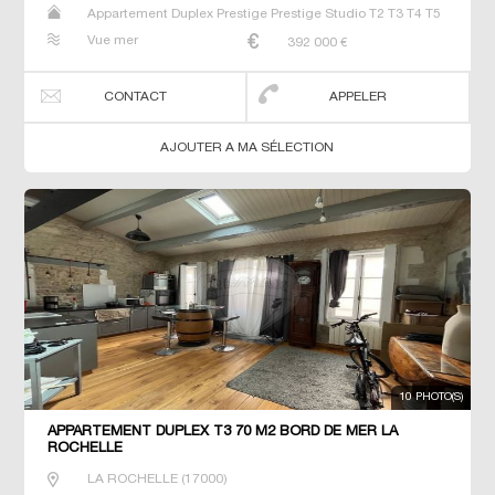
Appartement Duplex Prestige Prestige Studio T2 T3 T4 T5
T6
Vue mer
392 000
€
CONTACT
APPELER
AJOUTER A MA SÉLECTION
10 PHOTO(S)
APPARTEMENT DUPLEX T3 70 M2 BORD DE MER LA
ROCHELLE
LA ROCHELLE
(
17000
)