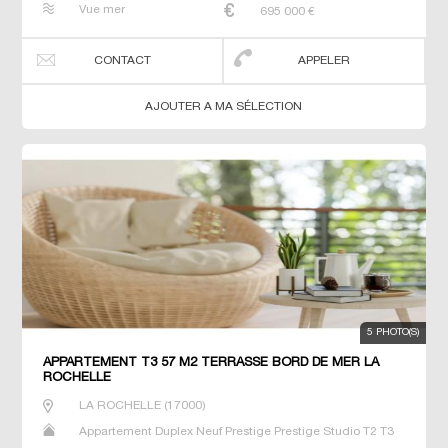
Vue mer
695 000
€
CONTACT
APPELER
AJOUTER A MA SÉLECTION
5 PHOTO(S)
APPARTEMENT T3 57 M2 TERRASSE BORD DE MER LA
ROCHELLE
LA ROCHELLE
(
17000
)
Appartement Duplex Neuf Prestige Prestige Studio T2 T3
T4 T5 T6