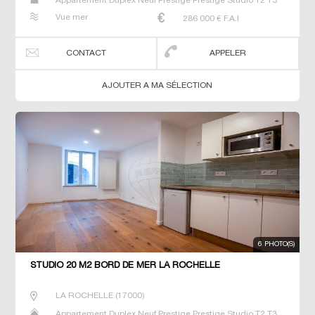
Appartement Duplex Neuf Prestige Prestige Studio T2 T3
T4 T5 T6
Vue mer
286 000
€ F.A.I
CONTACT
APPELER
AJOUTER A MA SÉLECTION
6 PHOTO(S)
STUDIO 20 M2 BORD DE MER LA ROCHELLE
LA ROCHELLE
(
17000
)
Appartement Duplex Neuf Prestige Prestige Studio T2 T3