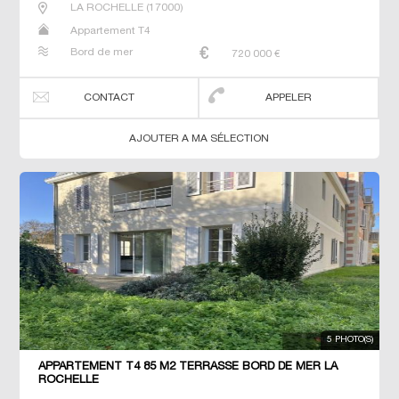
LA ROCHELLE
(
17000
)
Appartement T4
Bord de mer
720 000
€
CONTACT
APPELER
AJOUTER A MA SÉLECTION
5 PHOTO(S)
APPARTEMENT T4 85 M2 TERRASSE BORD DE MER LA
ROCHELLE