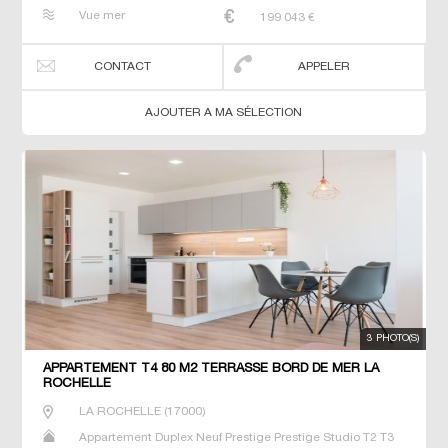
T4 T5 T6
Vue mer
199 043
€
CONTACT
APPELER
AJOUTER A MA SÉLECTION
3 PHOTO(S)
APPARTEMENT T4 80 M2 TERRASSE BORD DE MER LA
ROCHELLE
LA ROCHELLE
(
17000
)
Appartement Duplex Neuf Prestige Prestige Studio T2 T3