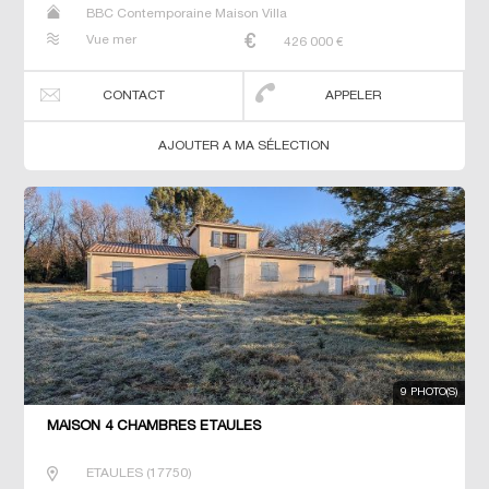
BBC Contemporaine Maison Villa
Vue mer
426 000
€
CONTACT
APPELER
AJOUTER A MA SÉLECTION
9 PHOTO(S)
MAISON 4 CHAMBRES ETAULES
ETAULES
(
17750
)