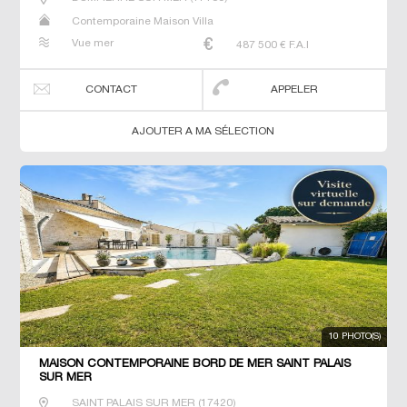
Contemporaine Maison Villa
Vue mer
487 500
€ F.A.I
CONTACT
APPELER
AJOUTER A MA SÉLECTION
10 PHOTO(S)
MAISON CONTEMPORAINE BORD DE MER SAINT PALAIS
SUR MER
SAINT PALAIS SUR MER
(
17420
)