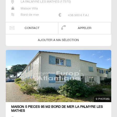
LA PALMYRE LES MATHES
(
17570
)
Maison Villa
Bord de mer
438 900
€ F.A.I
CONTACT
APPELER
AJOUTER A MA SÉLECTION
9 PHOTO(S)
MAISON 5 PIECES 95 M2 BORD DE MER LA PALMYRE LES
MATHES