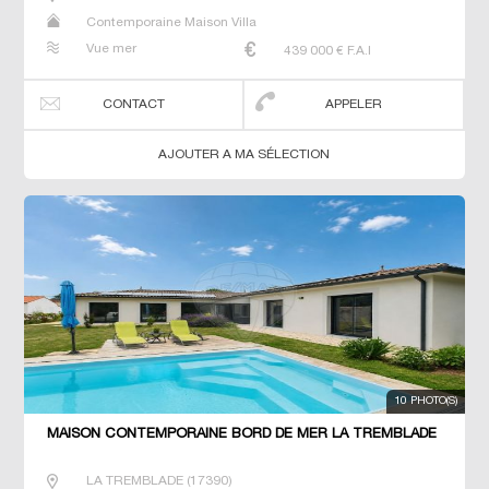
Contemporaine Maison Villa
Vue mer
439 000
€ F.A.I
CONTACT
APPELER
AJOUTER A MA SÉLECTION
10 PHOTO(S)
MAISON CONTEMPORAINE BORD DE MER LA TREMBLADE
LA TREMBLADE
(
17390
)