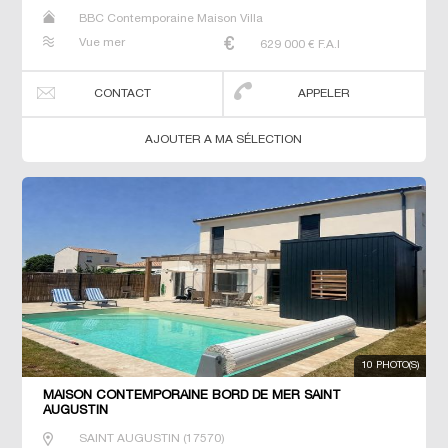
BBC Contemporaine Maison Villa
Vue mer
629 000
€ F.A.I
CONTACT
APPELER
AJOUTER A MA SÉLECTION
10 PHOTO(S)
MAISON CONTEMPORAINE BORD DE MER SAINT
AUGUSTIN
SAINT AUGUSTIN
(
17570
)