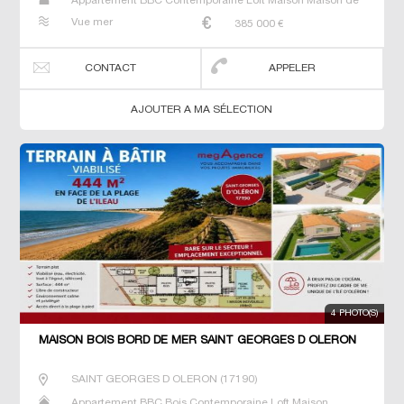
Appartement BBC Contemporaine Loft Maison Maison de
maitre Villa
Vue mer
385 000
€
CONTACT
APPELER
AJOUTER A MA SÉLECTION
4 PHOTO(S)
MAISON BOIS BORD DE MER SAINT GEORGES D OLERON
SAINT GEORGES D OLERON
(
17190
)
Appartement BBC Bois Contemporaine Loft Maison