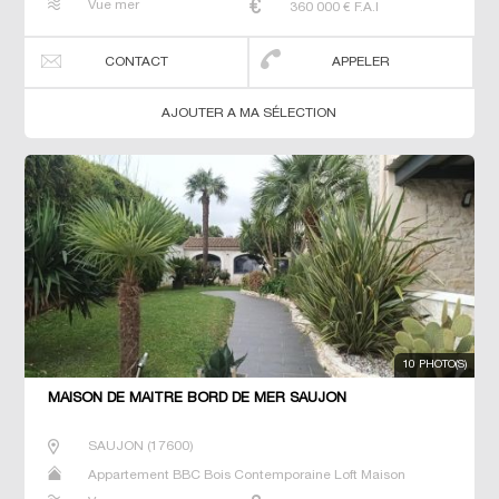
Vue mer
360 000
€ F.A.I
CONTACT
APPELER
AJOUTER A MA SÉLECTION
10 PHOTO(S)
MAISON DE MAÎTRE BORD DE MER SAUJON
SAUJON
(
17600
)
Appartement BBC Bois Contemporaine Loft Maison
Maison de maitre Villa