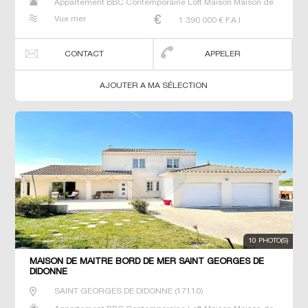
Appartement BBC Contemporaine Loft Maison Maison de
maitre Villa
Vue mer
1 390 000
€ F.A.I
CONTACT
APPELER
AJOUTER A MA SÉLECTION
10 PHOTO(S)
MAISON DE MAÎTRE BORD DE MER SAINT GEORGES DE
DIDONNE
SAINT GEORGES DE DIDONNE
(
17110
)