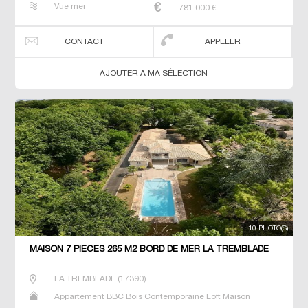
Vue mer
781 000
€
CONTACT
APPELER
AJOUTER A MA SÉLECTION
10 PHOTO(S)
MAISON 7 PIECES 265 M2 BORD DE MER LA TREMBLADE
LA TREMBLADE
(
17390
)
Appartement BBC Bois Contemporaine Loft Maison
Maison de maitre Villa