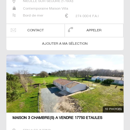
NIEULLE SUR SEUDRE
(
17600
)
Contemporaine Maison Villa
Bord de mer
274 000
€ F.A.I
CONTACT
APPELER
AJOUTER A MA SÉLECTION
10 PHOTO(S)
MAISON 3 CHAMBRE(S) À VENDRE 17750 ETAULES