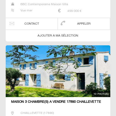
BBC Contemporaine Maison Villa
Vue mer
499 000
€
CONTACT
APPELER
AJOUTER A MA SÉLECTION
10 PHOTO(S)
MAISON 3 CHAMBRE(S) À VENDRE 17890 CHAILLEVETTE
CHAILLEVETTE
(
17890
)