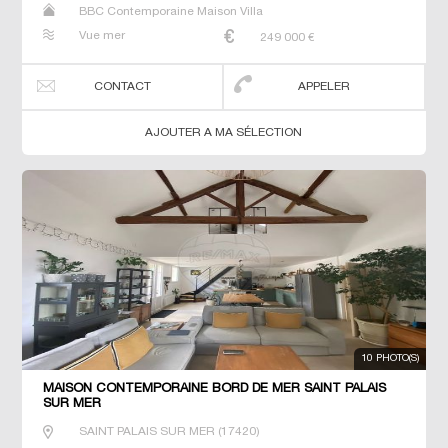
BBC Contemporaine Maison Villa
Vue mer
249 000
€
CONTACT
APPELER
AJOUTER A MA SÉLECTION
10 PHOTO(S)
MAISON CONTEMPORAINE BORD DE MER SAINT PALAIS
SUR MER
SAINT PALAIS SUR MER
(
17420
)