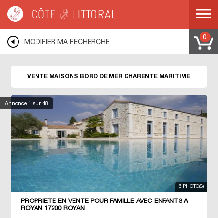
Côte & Littoral
>
Immobilier bord de mer
>
Maisons bord de mer
>
POITOU
CHARENTES
>
CHARENTE MARITIME
0
MODIFIER MA RECHERCHE
VENTE MAISONS BORD DE MER CHARENTE MARITIME
Annonce
1
sur 48
6 PHOTO(S)
PROPRIÉTÉ EN VENTE POUR FAMILLE AVEC ENFANTS À
ROYAN 17200 ROYAN