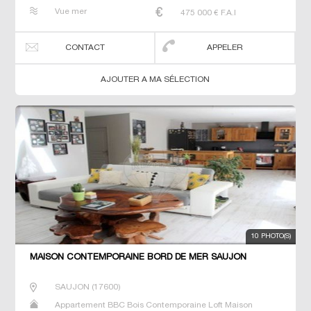
Maison de maitre Villa
Vue mer
475 000
€ F.A.I
CONTACT
APPELER
AJOUTER A MA SÉLECTION
10 PHOTO(S)
MAISON CONTEMPORAINE BORD DE MER SAUJON
SAUJON
(
17600
)
Appartement BBC Bois Contemporaine Loft Maison