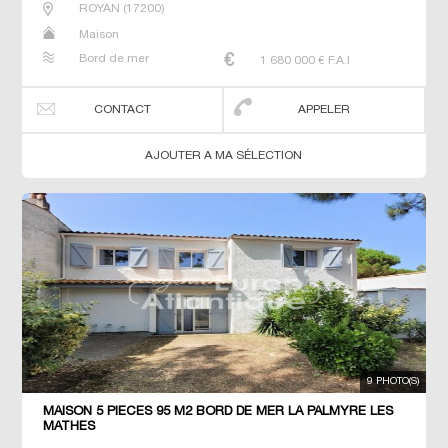
ROYAN
(
17200
)
Maison
Bord de mer
1 680 000
€ F.A.I
CONTACT
APPELER
AJOUTER A MA SÉLECTION
9 PHOTO(S)
MAISON 5 PIECES 95 M2 BORD DE MER LA PALMYRE LES
MATHES