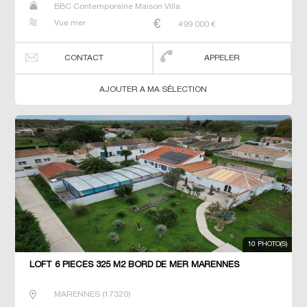
BBC Contemporaine Maison Villa
Vue mer
499 000
€
CONTACT
APPELER
AJOUTER A MA SÉLECTION
10 PHOTO(S)
LOFT 6 PIECES 325 M2 BORD DE MER MARENNES
MARENNES
(
17320
)