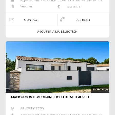
Appartement BBC Contemporaine Loft Maison Maison de
maitre Villa
Vue mer
625 000
€
CONTACT
APPELER
AJOUTER A MA SÉLECTION
10 PHOTO(S)
MAISON CONTEMPORAINE BORD DE MER ARVERT
ARVERT
(
17530
)