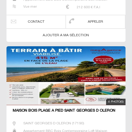
Maison de maitre Villa
Vue mer
212 600
€ F.A.I
CONTACT
APPELER
AJOUTER A MA SÉLECTION
4 PHOTO(S)
MAISON BOIS PLAGE À PIED SAINT GEORGES D OLERON
SAINT GEORGES D OLERON
(
17190
)
Appartement BBC Bois Contemporaine Loft Maison