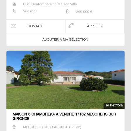
BBC Contemporaine Maison Villa
Vue mer
299 000
€
CONTACT
APPELER
AJOUTER A MA SÉLECTION
10 PHOTO(S)
MAISON 3 CHAMBRE(S) À VENDRE 17132 MESCHERS SUR
GIRONDE
MESCHERS SUR GIRONDE
(
17132
)