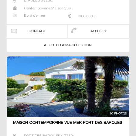
ETAULES
(
17750
)
Contemporaine Maison Villa
Bord de mer
366 000
€
CONTACT
APPELER
AJOUTER A MA SÉLECTION
10 PHOTO(S)
MAISON CONTEMPORAINE VUE MER PORT DES BARQUES
PORT DES BARQUES
(
17730
)