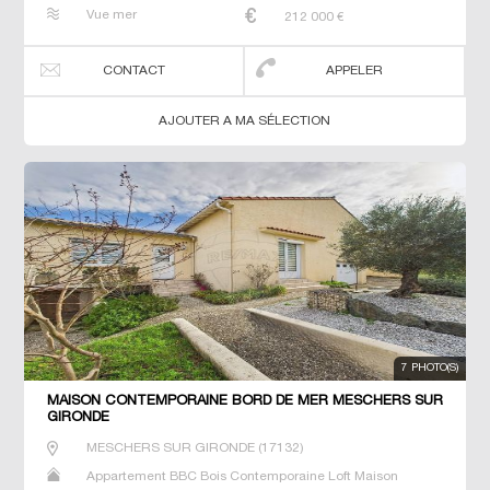
Maison de maitre Villa
Vue mer
212 000
€
CONTACT
APPELER
AJOUTER A MA SÉLECTION
7 PHOTO(S)
MAISON CONTEMPORAINE BORD DE MER MESCHERS SUR
GIRONDE
MESCHERS SUR GIRONDE
(
17132
)
Appartement BBC Bois Contemporaine Loft Maison