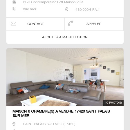
BBC Contemporaine Loft Maison Villa
Vue mer
430 000
€ F.A.I
CONTACT
APPELER
AJOUTER A MA SÉLECTION
10 PHOTO(S)
MAISON 6 CHAMBRE(S) À VENDRE 17420 SAINT PALAIS
SUR MER
SAINT PALAIS SUR MER
(
17420
)