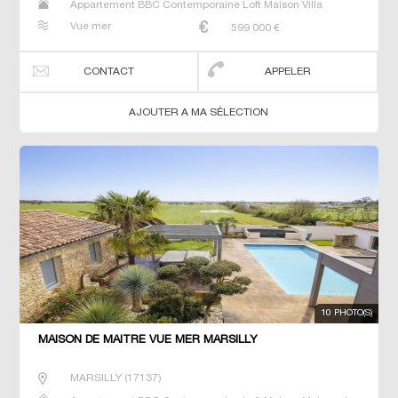
Appartement BBC Contemporaine Loft Maison Villa
Vue mer
599 000
€
CONTACT
APPELER
AJOUTER A MA SÉLECTION
10 PHOTO(S)
MAISON DE MAÎTRE VUE MER MARSILLY
MARSILLY
(
17137
)