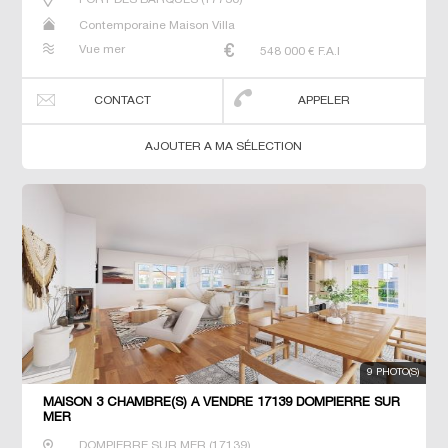
Contemporaine Maison Villa
Vue mer
548 000
€ F.A.I
CONTACT
APPELER
AJOUTER A MA SÉLECTION
9 PHOTO(S)
MAISON 3 CHAMBRE(S) À VENDRE 17139 DOMPIERRE SUR
MER
DOMPIERRE SUR MER
(
17139
)