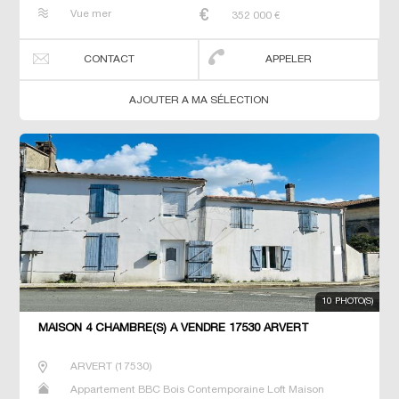
Maison de maitre Villa
Vue mer
352 000
€
CONTACT
APPELER
AJOUTER A MA SÉLECTION
10 PHOTO(S)
MAISON 4 CHAMBRE(S) À VENDRE 17530 ARVERT
ARVERT
(
17530
)
Appartement BBC Bois Contemporaine Loft Maison