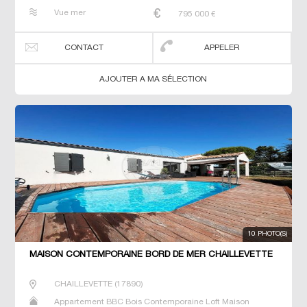
Maison de maitre Villa
Vue mer
795 000
€
CONTACT
APPELER
AJOUTER A MA SÉLECTION
10 PHOTO(S)
MAISON CONTEMPORAINE BORD DE MER CHAILLEVETTE
CHAILLEVETTE
(
17890
)
Appartement BBC Bois Contemporaine Loft Maison