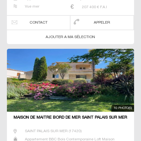
Maison de maitre Villa
Vue mer
207 400
€ F.A.I
CONTACT
APPELER
AJOUTER A MA SÉLECTION
10 PHOTO(S)
MAISON DE MAÎTRE BORD DE MER SAINT PALAIS SUR MER
SAINT PALAIS SUR MER
(
17420
)
Appartement BBC Bois Contemporaine Loft Maison