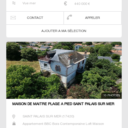
Maison de maitre Villa
Vue mer
440 000
€
CONTACT
APPELER
AJOUTER A MA SÉLECTION
10 PHOTO(S)
MAISON DE MAÎTRE PLAGE À PIED SAINT PALAIS SUR MER
SAINT PALAIS SUR MER
(
17420
)
Appartement BBC Bois Contemporaine Loft Maison
Maison de maitre Villa