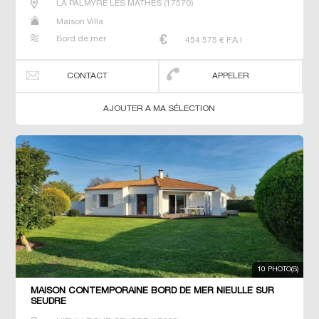
LA PALMYRE LES MATHES
(
17570
)
Maison Villa
Bord de mer
454 575
€ F.A.I
CONTACT
APPELER
AJOUTER A MA SÉLECTION
10 PHOTO(S)
MAISON CONTEMPORAINE BORD DE MER NIEULLE SUR
SEUDRE