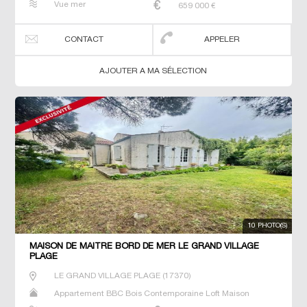
Vue mer
659 000
€
CONTACT
APPELER
AJOUTER A MA SÉLECTION
10 PHOTO(S)
MAISON DE MAÎTRE BORD DE MER LE GRAND VILLAGE
PLAGE
LE GRAND VILLAGE PLAGE
(
17370
)
Appartement BBC Bois Contemporaine Loft Maison
Maison de maitre Villa