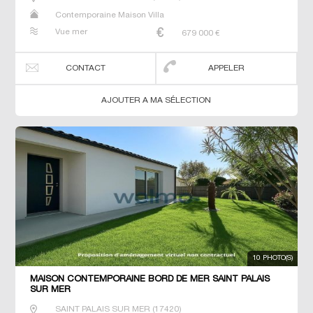
Contemporaine Maison Villa
Vue mer
679 000
€
CONTACT
APPELER
AJOUTER A MA SÉLECTION
10 PHOTO(S)
MAISON CONTEMPORAINE BORD DE MER SAINT PALAIS
SUR MER
SAINT PALAIS SUR MER
(
17420
)