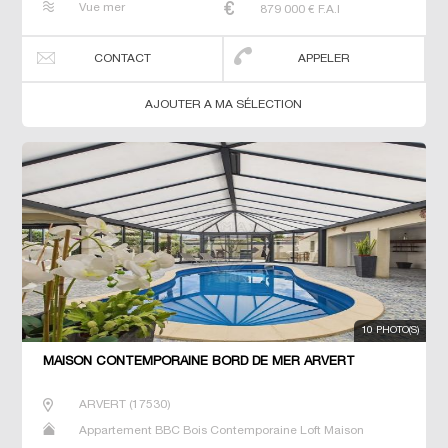
Vue mer
879 000
€ F.A.I
CONTACT
APPELER
AJOUTER A MA SÉLECTION
10 PHOTO(S)
MAISON CONTEMPORAINE BORD DE MER ARVERT
ARVERT
(
17530
)
Appartement BBC Bois Contemporaine Loft Maison
Maison de maitre Villa