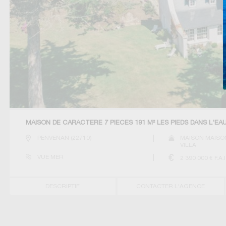
MAISON DE CARACTERE 7 PIECES 191 M² LES PIEDS DANS L'E
PENVENAN
(
22710
)
MAISON MAISON
VILLA
VUE MER
2 390 000
€ F.A.I
DESCRIPTIF
CONTACTER L'AGENCE