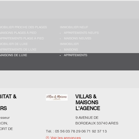
MOBILIER PROCHE DES PLAGES
IMMOBILIER NEUF
MAISONS PLAGES À PIED
APPARTEMENTS NEUFS
APPARTEMENTS PLAGE À PIED
MAISONS NEUVES
MOBILIER DE LUXE
IMMOBILIER
APPARTEMENTS DE LUXE
MAISONS
MAISONS DE LUXE
APPARTEMENTS
BITAT &
VILLAS &
MAISONS
ERS
L'AGENCE
esseur
9 AVENUE DE
CIN,
BORDEAUX
33740
ARES
ORT DE
Tél. :
05 56 03 78 29 06 71 92 37 13
Voir les annonces