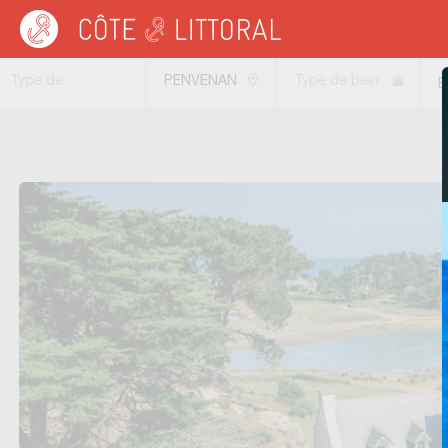
Côte & Littoral
>
Immobilier bord de mer
>
Maisons bord de mer
>
BRETAGNE
Type de
PENVENAN
Type de bien
B
transaction
(22710)