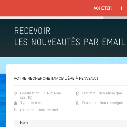
>
COTES D ARMOR
>
PENVENAN
ACHETER
ord de mer
VENTE MAISONS BORD DE MER PENVENAN
VOTRE
RECHERCHE IMMOBILIÈRE À PENVENAN
Localisation : PENVENAN
Prix min : Non renseigné
(22710)
Type de bien :
Prix max : Non renseigné
Situation : Bord de mer
PIERRES ET MER
21 rue Saint Mat