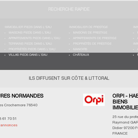
RECHERCHE RAPIDE
IMMOBILIER PIEDS DANS L'EAU
IMMOBILIER DE PRESTIGE
IM
MAISONS PIEDS DANS L'EAU
MAISONS DE PRESTIGE
APPARTEMENTS PIEDS DANS L'EAU
APPARTEMENTS DE PRESTIGE
TERRAINS PIEDS DANS L'EAU
PROPRIÉTÉS DE PRESTIGE
IM
PROPRIÉTÉS PIEDS DANS L'EAU
MANOIRS
VILLAS PIEDS DANS L'EAU
CHÂTEAUX
ILS DIFFUSENT SUR CÔTE & LITTORAL
RES NORMANDES
ORPI - HA
BIENS
les Crochemore
76540
IMMOBILI
25 rue du prof
3 61 70 51
Raymond GAR
s annonces
Didier
97200
F
FRANCE