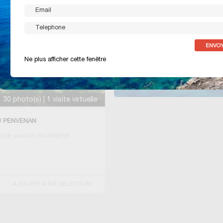
29000
QUIMPER
Tél. :
06 48 74 08
//////www.pierres
Consulter toutes
Ne plus afficher cette fenêtre
30 photo(s) | 1 visite virtuelle
AU PENVENAN
 DE MAITRE PROPRIÉTÉ
AJOUTER A MA SÉLECTION