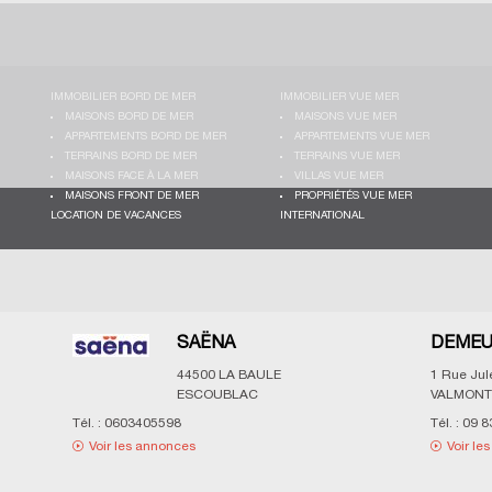
IMMOBILIER BORD DE MER
IMMOBILIER VUE MER
MAISONS BORD DE MER
MAISONS VUE MER
APPARTEMENTS BORD DE MER
APPARTEMENTS VUE MER
TERRAINS BORD DE MER
TERRAINS VUE MER
MAISONS FACE À LA MER
VILLAS VUE MER
MAISONS FRONT DE MER
PROPRIÉTÉS VUE MER
LOCATION DE VACANCES
INTERNATIONAL
SAËNA
DEMEU
44500
LA BAULE
1 Rue Ju
ESCOUBLAC
VALMONT
Tél. :
0603405598
Tél. :
09 8
Voir les annonces
Voir le