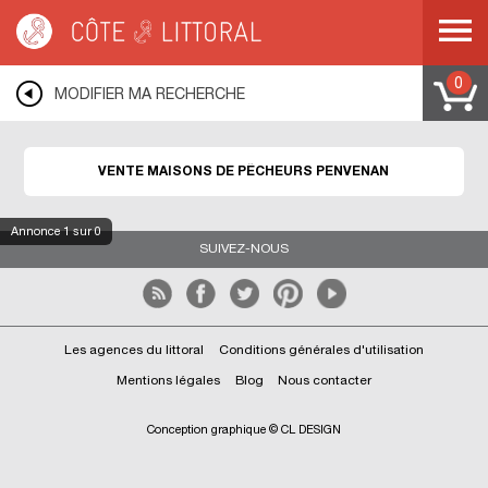
Côte & Littoral
>
Immobilier bord de mer
>
Maisons bord de mer
>
Maisons de
pêcheurs
>
BRETAGNE
>
COTES D ARMOR
>
PENVENAN
0
MODIFIER MA RECHERCHE
VENTE MAISONS DE PÊCHEURS PENVENAN
Annonce
1
sur 0
SUIVEZ-NOUS
Les agences du littoral
Conditions générales d'utilisation
Mentions légales
Blog
Nous contacter
Conception graphique © CL DESIGN