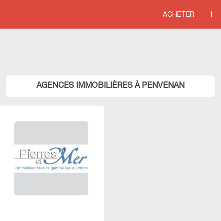
line
76
ACHETER
TAGNE
>
Agences immobili&eagrave;res COTES D ARMOR
>
Agences immobili&e
AGENCES IMMOBILIÈRES À PENVENAN