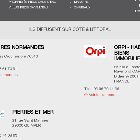
PROPRIÉTÉS PIEDS DANS L'EAU
MANOIRS
VILLAS PIEDS DANS L'EAU
CHÂTEAUX
LO
ILS DIFFUSENT SUR CÔTE & LITTORAL
RES NORMANDES
ORPI - HA
BIENS
les Crochemore
76540
IMMOBILI
25 rue du prof
3 61 70 51
Raymond GAR
s annonces
Didier
97200
F
FRANCE
Tél. :
05 96 70 44 56
Voir les annonces
PIERRES ET MER
21 rue Saint Mathieu
29000
QUIMPER
8 74 08 93