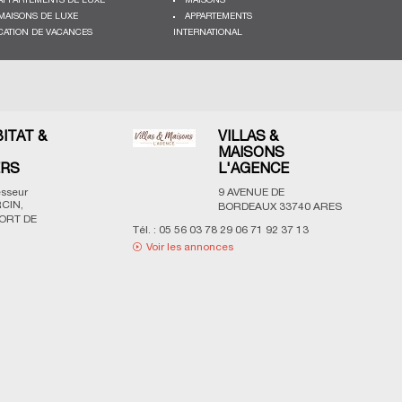
APPARTEMENTS DE LUXE
MAISONS
MAISONS DE LUXE
APPARTEMENTS
CATION DE VACANCES
INTERNATIONAL
BITAT &
VILLAS &
MAISONS
ERS
L'AGENCE
esseur
9 AVENUE DE
CIN,
BORDEAUX
33740
ARES
ORT DE
Tél. :
05 56 03 78 29 06 71 92 37 13
Voir les annonces