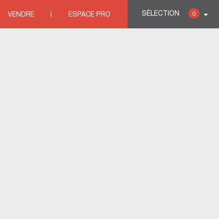
SÉLECTION
0
VENDRE
ESPACE PRO
agrave;res PENVENAN