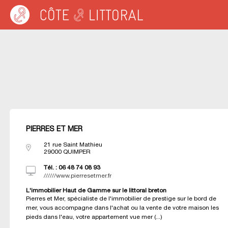
Warning
: Undefined variable $idUser in
/var/www/cotelittoral.fr/annuaire.php
on 
Côte & Littoral
>
Les agences du littoral
>
Agences immobili&eagrave;res BRE
PIERRES ET MER
21 rue Saint Mathieu
29000
QUIMPER
Tél. :
06 48 74 08 93
//////www.pierresetmer.fr
L'immobilier Haut de Gamme sur le littoral breton
Pierres et Mer, spécialiste de l'immobilier de prestige sur le bord de
mer, vous accompagne dans l'achat ou la vente de votre maison les
pieds dans l'eau, votre appartement vue mer (...)