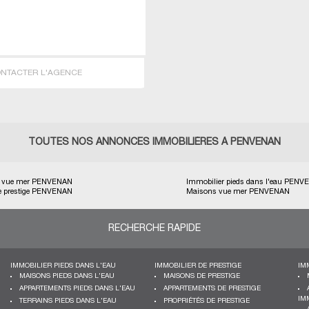
NTACTER L'AGENCE
TOUTES NOS ANNONCES IMMOBILIÈRES À PENVENAN
r vue mer PENVENAN
Immobilier pieds dans l'eau PEN
e prestige PENVENAN
Maisons vue mer PENVENAN
RECHERCHE RAPIDE
IMMOBILIER PIEDS DANS L'EAU
IMMOBILIER DE PRESTIGE
IM
MAISONS PIEDS DANS L'EAU
MAISONS DE PRESTIGE
APPARTEMENTS PIEDS DANS L'EAU
APPARTEMENTS DE PRESTIGE
IM
TERRAINS PIEDS DANS L'EAU
PROPRIÉTÉS DE PRESTIGE