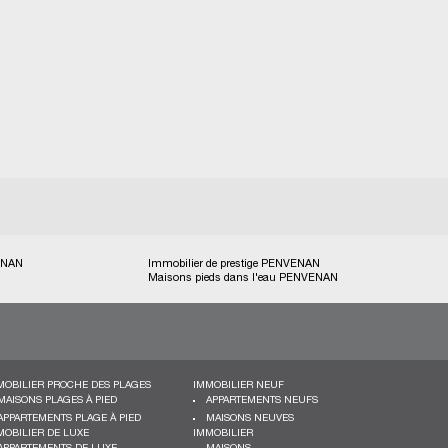
VENAN
Immobilier de prestige PENVENAN
Maisons pieds dans l'eau PENVENAN
MOBILIER PROCHE DES PLAGES
IMMOBILIER NEUF
MAISONS PLAGES À PIED
APPARTEMENTS NEUFS
APPARTEMENTS PLAGE À PIED
MAISONS NEUVES
MOBILIER DE LUXE
IMMOBILIER