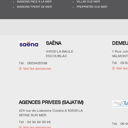
MAISONS FACE À LA MER
VILLAS VUE MER
MAISONS FRONT DE MER
PROPRIÉTÉS VUE MER
SAËNA
DEMEU
44500
LA BAULE
1 Rue Ju
ESCOUBLAC
VALMONT
Tél. :
09 8
Tél. :
0603405598
Voir le
Voir les annonces
AGENCES PRIVEES (SAJATIM)
424 rue de Lisbonne Coralia A
83500
LA
SEYNE SUR MER
Tél. :
04 94 64 00 48
Tél. :
06 4
Voir les annonces