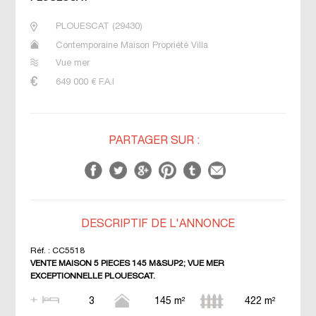
PLOUESCAT
(
29430
)
Contemporaine Maison Propriété Villa
Vue mer
649 000
€ F.A.I
PARTAGER SUR :
DESCRIPTIF DE L'ANNONCE
Réf. :
CC5518
VENTE MAISON 5 PIECES 145 M&SUP2; VUE MER
EXCEPTIONNELLE PLOUESCAT.
3
145 m²
422 m²