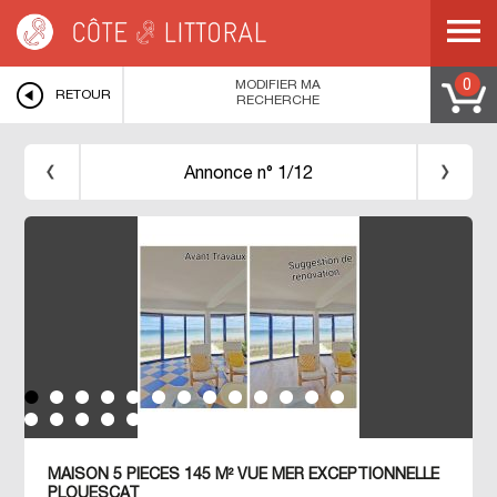
Côte & Littoral
>
immobilier vue mer
>
BRETAGNE
>
FINISTERE
>
PLOUESCAT
>
Maison avec Vue Mer Exceptionnelle
MODIFIER MA
0
RETOUR
RECHERCHE
Annonce n° 1/12
MAISON 5 PIECES 145 M² VUE MER EXCEPTIONNELLE
PLOUESCAT