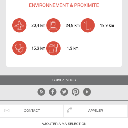
ENVIRONNEMENT & PROXIMITÉ
20,4 km
24,8 km
19,9 km
15,3 km
1,3 km
SUIVEZ-NOUS
Les agences du littoral
Conditions générales d'utilisation
CONTACT
APPELER
Mentions légales
Blog
Nous contacter
AJOUTER A MA SÉLECTION
Conception graphique © CL DESIGN