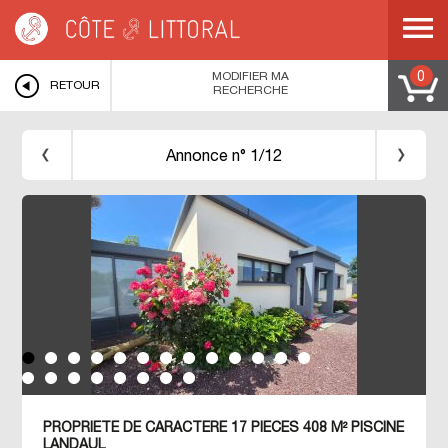
Côte & Littoral
>
Immobilier bord de mer
>
BRETAGNE
>
FINISTERE
>
PLOUGUERNEAU
>
Maison contemporaine proche bourg et plages
MODIFIER MA
0
RETOUR
RECHERCHE
Annonce n° 1/12
PROPRIETE DE CARACTERE 17 PIECES 408 M² PISCINE
LANDAUL