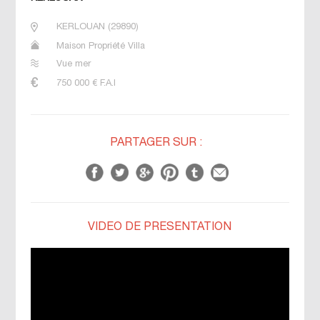
KERLOUAN
(
29890
)
Maison Propriété Villa
Vue mer
750 000
€ F.A.I
PARTAGER SUR :
VIDÉO DE PRÉSENTATION