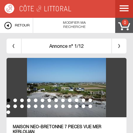
Côte & Littoral
>
Immobilier pieds dans l'eau
>
BRETAGNE
>
FINISTERE
>
KERLOUAN
>
Maison vue mer, accès direct à la plage - Kerlouan - Finistère
Nord
MODIFIER MA
0
RETOUR
RECHERCHE
Annonce n° 1/12
MAISON NEO-BRETONNE 7 PIECES VUE MER
KERLOUAN