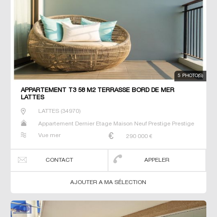
5 PHOTO(S)
APPARTEMENT T3 58 M2 TERRASSE BORD DE MER
LATTES
LATTES
(
34970
)
Appartement Dernier Etage Maison Neuf Prestige Prestige
Studio T2 T3 T4 T5 Villa
Vue mer
290 000
€
CONTACT
APPELER
AJOUTER A MA SÉLECTION