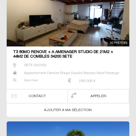
10 PHOTO(S)
T3 80MO RÉNOVÉ + À AMÉNAGER STUDIO DE 21M2 +
44M2 DE COMBLES 34200 SETE
SETE
(
34200
)
Appartement Dernier Etage Duplex Maison Neuf Prestige
Prestige Studio T2 T3 T4 T5 Villa
Vue mer
290 000
€
CONTACT
APPELER
AJOUTER A MA SÉLECTION