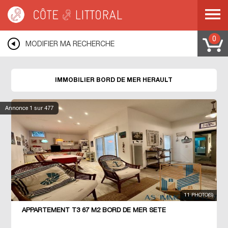
Côte & Littoral
>
Immobilier bord de mer
>
MEDITERRANEE
>
LANGUEDOC
ROUSSILLON
>
HERAULT
0
MODIFIER MA RECHERCHE
IMMOBILIER BORD DE MER HERAULT
Annonce
1
sur 477
11 PHOTO(S)
APPARTEMENT T3 67 M2 BORD DE MER SETE