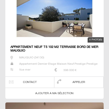
4 PHOTO(S)
APPARTEMENT NEUF T5 102 M2 TERRASSE BORD DE MER
MAUGUIO
MAUGUIO
(
34130
)
Appartement Dernier Etage Maison Neuf Prestige Prestige
Studio T2 T3 T4 T5 Villa
Vue mer
396 000
€
CONTACT
APPELER
AJOUTER A MA SÉLECTION