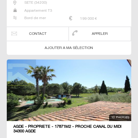
SETE
(
34200
)
Appartement T3
Bord de mer
199 000
€
CONTACT
APPELER
AJOUTER A MA SÉLECTION
10 PHOTO(S)
AGDE - PROPRIETE - 17871M2 - PROCHE CANAL DU MIDI
34300 AGDE