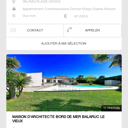
VALRAS PLAGE
(
34350
)
Appartement Contemporaine Dernier Etage Duplex Maison
Neuf Prestige Prestige Studio T2 T3 T4 T5 Villa
Vue mer
87 000
€
CONTACT
APPELER
AJOUTER A MA SÉLECTION
17 PHOTO(S)
MAISON D'ARCHITECTE BORD DE MER BALARUC LE
VIEUX