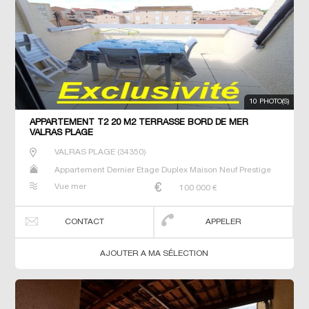
10 PHOTO(S)
APPARTEMENT T2 20 M2 TERRASSE BORD DE MER
VALRAS PLAGE
VALRAS PLAGE
(
34350
)
Appartement Dernier Etage Duplex Maison Neuf Prestige
Prestige Studio T2 T3 T4 T5 Villa
Vue mer
100 000
€
CONTACT
APPELER
AJOUTER A MA SÉLECTION