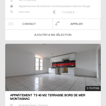
SETE
(
34200
)
Appartement Architecte Contemporaine Dernier Etage
Duplex Maison Neuf Prestige Prestige Studio T2 T3 T4 T5
Vue mer
119 000
€
Villa
CONTACT
APPELER
AJOUTER A MA SÉLECTION
5 PHOTO(S)
APPARTEMENT T3 40 M2 TERRASSE BORD DE MER
MONTAGNAC
MONTAGNAC
(
34530
)