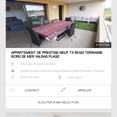
9 PHOTO(S)
APPARTEMENT DE PRESTIGE NEUF T3 59 M2 TERRASSE
BORD DE MER VALRAS PLAGE
VALRAS PLAGE
(
34350
)
Appartement Dernier Etage Maison Neuf Prestige Prestige
T2 T3 T4 Villa
Bord de mer
325 000
€
CONTACT
APPELER
AJOUTER A MA SÉLECTION