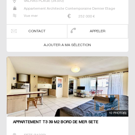
VALRAS PLAGE
(
34350
)
Appartement Architecte Contemporaine Dernier Etage
Duplex Maison Neuf Prestige Prestige Studio T2 T3 T4 T5
Vue mer
252 000
€
Villa
CONTACT
APPELER
AJOUTER A MA SÉLECTION
10 PHOTO(S)
APPARTEMENT T3 39 M2 BORD DE MER SETE