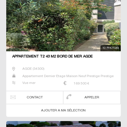
10 PHOTO(S)
APPARTEMENT T2 43 M2 BORD DE MER AGDE
AGDE
(
34300
)
Appartement Dernier Etage Maison Neuf Prestige Prestige
T2 T3 T4 Villa
Vue mer
169 500
€
CONTACT
APPELER
AJOUTER A MA SÉLECTION