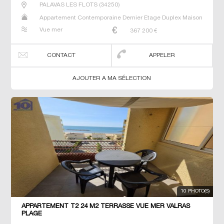
PALAVAS LES FLOTS
(
34250
)
Appartement Contemporaine Dernier Etage Duplex Maison
Neuf Prestige Prestige Studio T2 T3 T4 T5 Villa
Vue mer
367 200
€
CONTACT
APPELER
AJOUTER A MA SÉLECTION
10 PHOTO(S)
APPARTEMENT T2 24 M2 TERRASSE VUE MER VALRAS
PLAGE