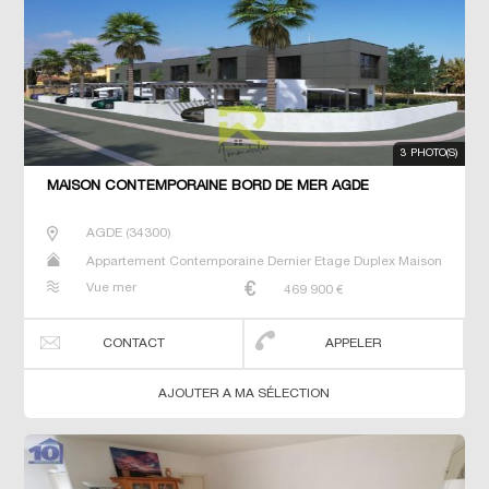
3 PHOTO(S)
MAISON CONTEMPORAINE BORD DE MER AGDE
AGDE
(
34300
)
Appartement Contemporaine Dernier Etage Duplex Maison
Neuf Prestige Prestige Studio T2 T3 T4 T5 Villa
Vue mer
469 900
€
CONTACT
APPELER
AJOUTER A MA SÉLECTION