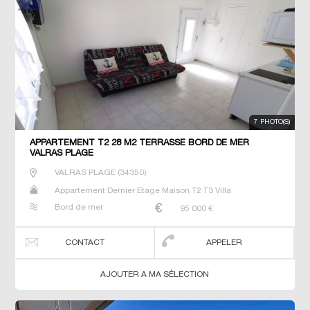
7 PHOTO(S)
APPARTEMENT T2 28 M2 TERRASSE BORD DE MER
VALRAS PLAGE
VALRAS PLAGE
(
34350
)
Appartement Dernier Etage Maison T2 T3 Villa
Bord de mer
95 000
€
CONTACT
APPELER
AJOUTER A MA SÉLECTION