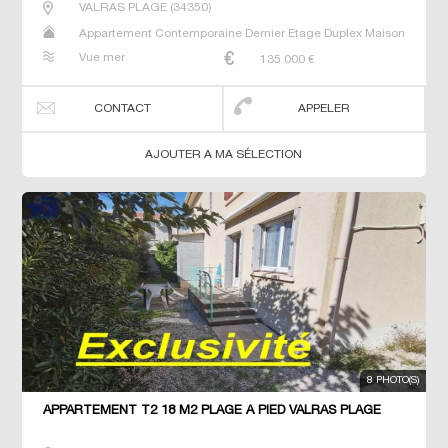
VALRAS PLAGE
(
34350
)
Appartement Contemporaine Dernier Etage Duplex Maison
Neuf Prestige Prestige Studio T2 T3 T4 T5 Villa
Vue mer
135 000
€
CONTACT
APPELER
AJOUTER A MA SÉLECTION
8 PHOTO(S)
APPARTEMENT T2 18 M2 PLAGE À PIED VALRAS PLAGE