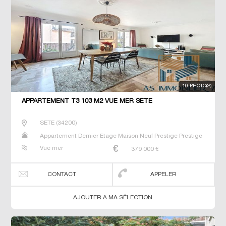
10 PHOTO(S)
APPARTEMENT T3 103 M2 VUE MER SETE
SETE
(
34200
)
Appartement Dernier Etage Maison Neuf Prestige Prestige
T2 T3 T4 Villa
Vue mer
379 000
€
CONTACT
APPELER
AJOUTER A MA SÉLECTION