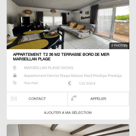
2 PHOTO(S)
APPARTEMENT T2 36 M2 TERRASSE BORD DE MER
MARSEILLAN PLAGE
MARSEILLAN PLAGE
(
34340
)
Appartement Dernier Etage Maison Neuf Prestige Prestige
Studio T2 T3 T4 T5 Villa
Vue mer
122 500
€
CONTACT
APPELER
AJOUTER A MA SÉLECTION