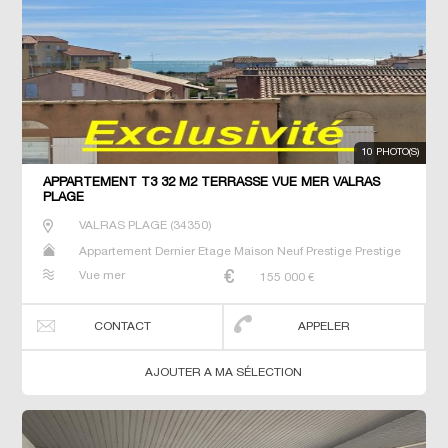
10 PHOTO(S)
APPARTEMENT T3 32 M2 TERRASSE VUE MER VALRAS
PLAGE
VALRAS PLAGE
(
34350
)
Appartement Dernier Etage Maison Neuf Prestige Prestige
Studio T2 T3 T4 T5 Villa
Vue mer
155 000
€
CONTACT
APPELER
AJOUTER A MA SÉLECTION