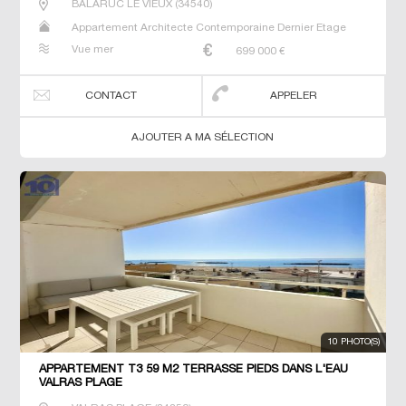
BALARUC LE VIEUX
(
34540
)
Appartement Architecte Contemporaine Dernier Etage
Duplex Maison Neuf Prestige Prestige Studio T2 T3 T4 T5
Vue mer
699 000
€
Villa
CONTACT
APPELER
AJOUTER A MA SÉLECTION
10 PHOTO(S)
APPARTEMENT T3 59 M2 TERRASSE PIEDS DANS L'EAU
VALRAS PLAGE