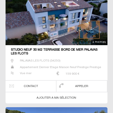
4 PHOTO(S)
STUDIO NEUF 30 M2 TERRASSE BORD DE MER PALAVAS
LES FLOTS
PALAVAS LES FLOTS
(
34250
)
Appartement Dernier Etage Maison Neuf Prestige Prestige
Studio T2 T3 T4 Villa
Vue mer
159 900
€
CONTACT
APPELER
AJOUTER A MA SÉLECTION