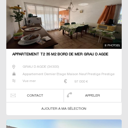
8 PHOTO(S)
APPARTEMENT T2 35 M2 BORD DE MER GRAU D AGDE
GRAU D AGDE
(
34300
)
Appartement Dernier Etage Maison Neuf Prestige Prestige
Studio T2 T3 T4 T5 Villa
Vue mer
97 000
€
CONTACT
APPELER
AJOUTER A MA SÉLECTION