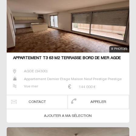
8 PHOTO(S)
APPARTEMENT T3 63 M2 TERRASSE BORD DE MER AGDE
AGDE
(
34300
)
Appartement Dernier Etage Maison Neuf Prestige Prestige
Studio T2 T3 T4 T5 Villa
Vue mer
144 000
€
CONTACT
APPELER
AJOUTER A MA SÉLECTION