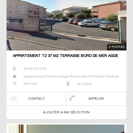
2 PHOTO(S)
APPARTEMENT T2 37 M2 TERRASSE BORD DE MER AGDE
AGDE
(
34300
)
Appartement Dernier Etage Maison Neuf Prestige Prestige
Studio T2 T3 T4 T5 Villa
Vue mer
97 000
€
CONTACT
APPELER
AJOUTER A MA SÉLECTION