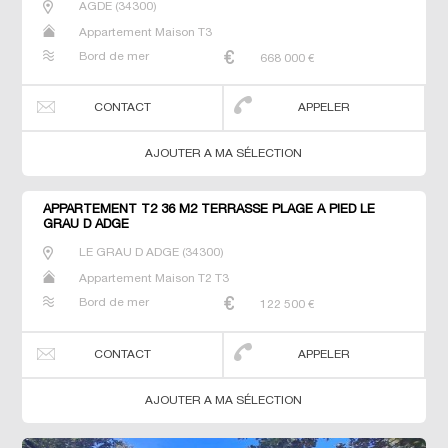
AGDE
(
34300
)
Appartement Maison T3
Bord de mer
668 000
€
CONTACT
APPELER
AJOUTER A MA SÉLECTION
APPARTEMENT T2 36 M2 TERRASSE PLAGE À PIED LE
GRAU D ADGE
LE GRAU D ADGE
(
34300
)
Appartement Maison T2 T3
Bord de mer
122 500
€
CONTACT
APPELER
AJOUTER A MA SÉLECTION