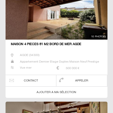
10 PHOTO(S)
MAISON 4 PIECES 81 M2 BORD DE MER AGDE
AGDE
(
34300
)
Appartement Dernier Etage Duplex Maison Neuf Prestige
Prestige Studio T2 T3 T4 T5 Villa
Vue mer
300 000
€
CONTACT
APPELER
AJOUTER A MA SÉLECTION