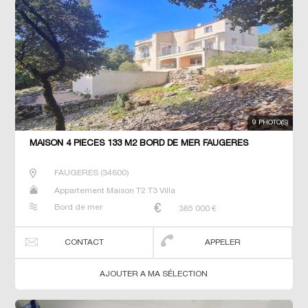
9 PHOTO(S)
MAISON 4 PIECES 133 M2 BORD DE MER FAUGERES
FAUGERES
(
34600
)
Appartement Maison T2 T3 Villa
Bord de mer
385 000
€
CONTACT
APPELER
AJOUTER A MA SÉLECTION