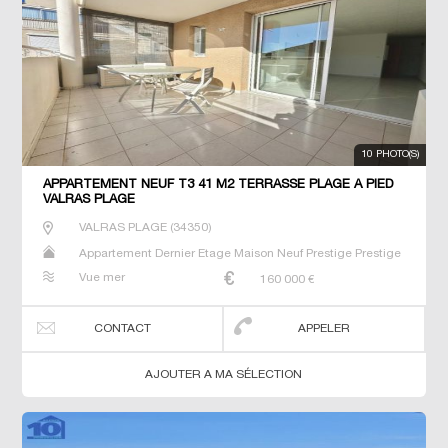
10 PHOTO(S)
APPARTEMENT NEUF T3 41 M2 TERRASSE PLAGE À PIED
VALRAS PLAGE
VALRAS PLAGE
(
34350
)
Appartement Dernier Etage Maison Neuf Prestige Prestige
Studio T2 T3 T4 T5 Villa
Vue mer
160 000
€
CONTACT
APPELER
AJOUTER A MA SÉLECTION