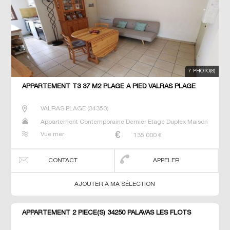
7 PHOTO(S)
APPARTEMENT T3 37 M2 PLAGE À PIED VALRAS PLAGE
VALRAS PLAGE
(
34350
)
Appartement Contemporaine Dernier Etage Duplex Maison
Neuf Prestige Prestige Studio T2 T3 T4 T5 Villa
Vue mer
135 000
€
CONTACT
APPELER
AJOUTER A MA SÉLECTION
APPARTEMENT 2 PIÈCE(S) 34250 PALAVAS LES FLOTS