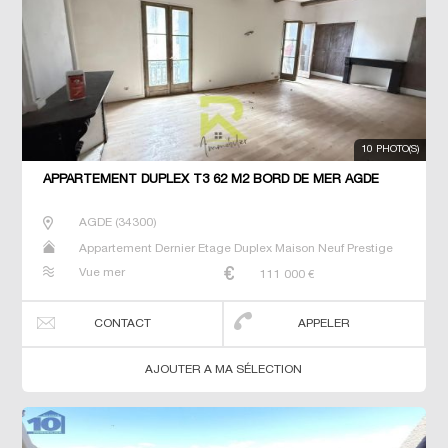
10 PHOTO(S)
APPARTEMENT DUPLEX T3 62 M2 BORD DE MER AGDE
AGDE
(
34300
)
Appartement Dernier Etage Duplex Maison Neuf Prestige
Prestige Studio T2 T3 T4 T5 Villa
Vue mer
111 000
€
CONTACT
APPELER
AJOUTER A MA SÉLECTION