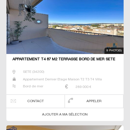
8 PHOTO(S)
APPARTEMENT T4 87 M2 TERRASSE BORD DE MER SETE
SETE
(
34200
)
Appartement Dernier Etage Maison T2 T3 T4 Villa
Bord de mer
289 000
€
CONTACT
APPELER
AJOUTER A MA SÉLECTION