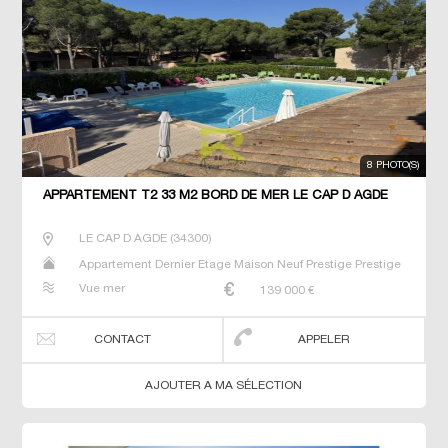
8 PHOTO(S)
APPARTEMENT T2 33 M2 BORD DE MER LE CAP D AGDE
LE CAP D AGDE
(
34300
)
Appartement Dernier Etage Maison Neuf Prestige Prestige
Studio T2 T3 T4 Villa
Vue mer
139 000
€
CONTACT
APPELER
AJOUTER A MA SÉLECTION