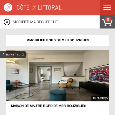
Côte & Littoral
>
Immobilier bord de mer
>
MEDITERRANEE
>
LANGUEDOC
ROUSSILLON
>
HERAULT
>
BOUZIGUES
0
MODIFIER MA RECHERCHE
IMMOBILIER BORD DE MER BOUZIGUES
Annonce
1
sur 2
10 PHOTO(S)
MAISON DE MAÎTRE BORD DE MER BOUZIGUES