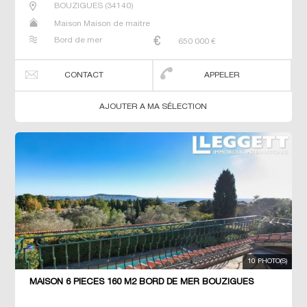
BOUZIGUES
(
34140
)
Maison Maison de maitre
Bord de mer
650 000
€
CONTACT
APPELER
AJOUTER A MA SÉLECTION
10 PHOTO(S)
MAISON 6 PIECES 160 M2 BORD DE MER BOUZIGUES