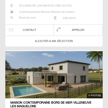
VILLENEUVE LES MAGUELONE
(
34750
)
Contemporaine Maison Maison de maitre
Bord de mer
499 000
€
CONTACT
APPELER
AJOUTER A MA SÉLECTION
4 PHOTO(S)
MAISON CONTEMPORAINE BORD DE MER VILLENEUVE
LES MAGUELONE