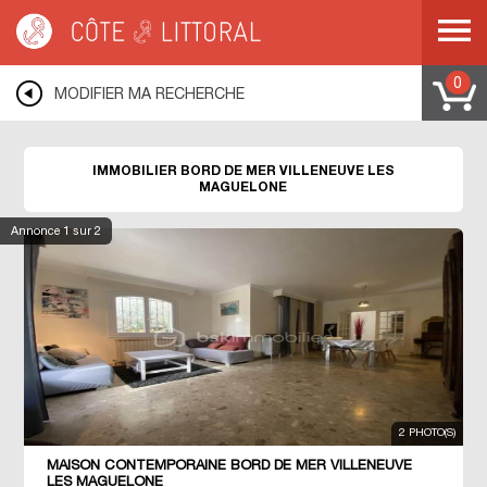
Côte & Littoral
>
Immobilier bord de mer
>
MEDITERRANEE
>
LANGUEDOC
ROUSSILLON
>
HERAULT
>
VILLENEUVE LES MAGUELONE
0
MODIFIER MA RECHERCHE
IMMOBILIER BORD DE MER VILLENEUVE LES
MAGUELONE
Annonce
1
sur 2
2 PHOTO(S)
MAISON CONTEMPORAINE BORD DE MER VILLENEUVE
LES MAGUELONE