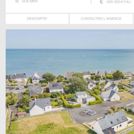
VUE MER
565 000
€ F.A.I
DESCRIPTIF
CONTACTER L'AGENCE