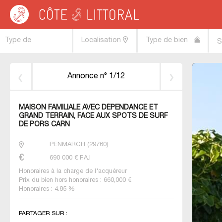
Côte & Littoral
>
Immobilier bord de mer
>
BRETAGNE
>
FINISTERE
>
BAIE D A
Type de
Localisation
Type de bien
S
transaction
Annonce n° 1/12
MAISON FAMILIALE AVEC DÉPENDANCE ET
GRAND TERRAIN, FACE AUX SPOTS DE SURF
DE PORS CARN
PENMARCH
(
29760
)
690 000
€ F.A.I
Honoraires à la charge de l'acquéreur
Prix du bien hors honoraires : 660,000 €
Honoraires : 4.85 %
PARTAGER SUR :