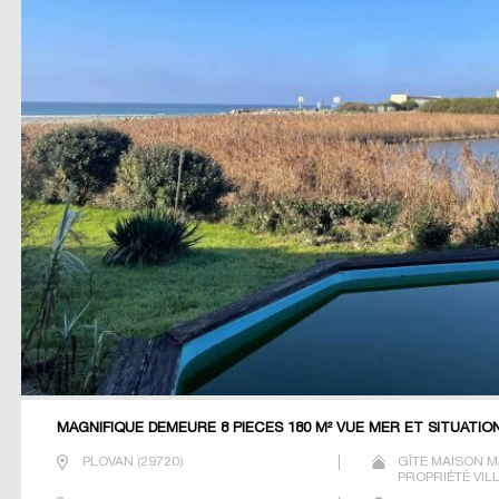
MAGNIFIQUE DEMEURE 8 PIECES 180 M² VUE MER ET SITUATIO
PLOVAN
(
29720
)
GÎTE MAISON M
PROPRIÉTÉ VIL