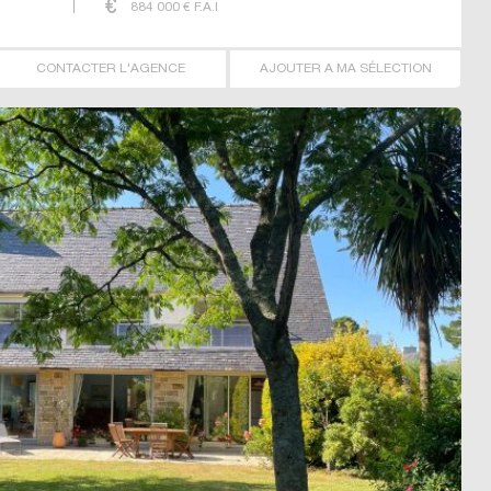
884 000
€ F.A.I
CONTACTER L'AGENCE
AJOUTER A MA SÉLECTION