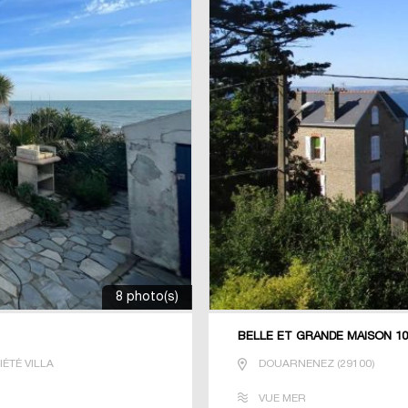
8 photo(s)
BELLE ET GRANDE MAISON 10
ÉTÉ VILLA
DOUARNENEZ
(
29100
)
VUE MER