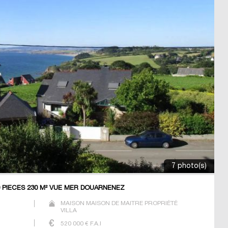
7 photo(s)
 PIECES 230 M² VUE MER DOUARNENEZ
MAISON MAISON DE MAITRE PROPRIÉTÉ
VILLA
520 000
€ F.A.I