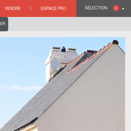
e aux spots de surf de Pors Carn
SÉLECTION
0
VENDRE
ESPACE PRO