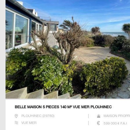
BELLE MAISON 5 PIECES 140 M² VUE MER PLOUHINEC
PLOUHINEC
(
29780
)
MAISON PROPRI
VUE MER
599 000
€ F.A.I