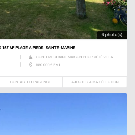
6 photo(s)
 157 M² PLAGE A PIEDS SAINTE-MARINE
CONTEMPORAINE MAISON PROPRIÉTÉ VILLA
880 000
€ F.A.I
CONTACTER L'AGENCE
AJOUTER A MA SÉLECTION