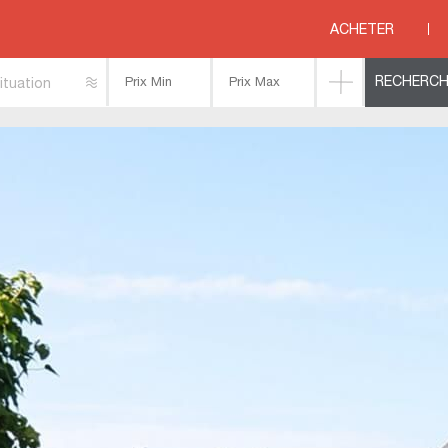
UDIERNE
>
PENMARCH
>
Maison familiale avec dépendance et grand terrain, fac
ACHETER
ituation