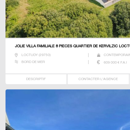
JOLIE VILLA FAMILIALE 8 PIECES QUARTIER DE KERVILZIC LOC
LOCTUDY
(
29750
)
CONTEMPORAIN
BORD DE MER
609 000
€ F.A.I
DESCRIPTIF
CONTACTER L'AGENCE