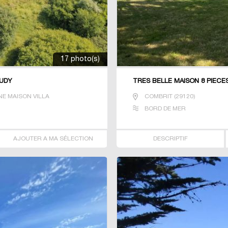
17 photo(s)
TUDY
TRES BELLE MAISON 8 PIECES
E MAISON VILLA
COMBRIT
(
29120
)
BORD DE MER
AJOUTER A MA SÉLECTION
DESCRIPTIF