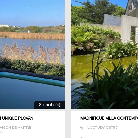
8 photo(s)
N UNIQUE PLOVAN
MAGNIFIQUE VILLA CONTEMPO
AISON DE MAITRE
LOCTUDY
(
29750
)
LA