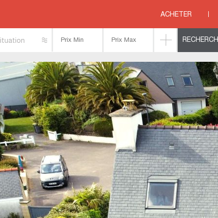
OUESNANT
>
La FORET FOUESNANT, quartier prisé- maison d'architecte - Plage 
ACHETER
ituation