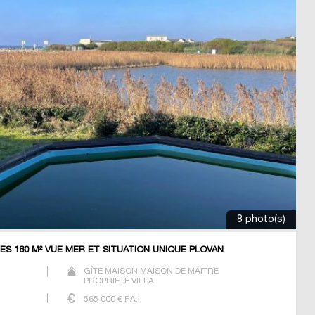
8 photo(s)
ES 180 M² VUE MER ET SITUATION UNIQUE PLOVAN
GÎTE MAISON MAISON DE MAITRE
PROPRIÉTÉ VILLA
565 000
€ F.A.I