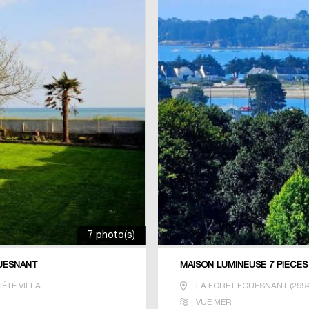
7 photo(s)
OUESNANT
MAISON LUMINEUSE 7 PIECES
ÉTÉ VILLA
LA FORET FOUESNANT
(
299
VUE MER