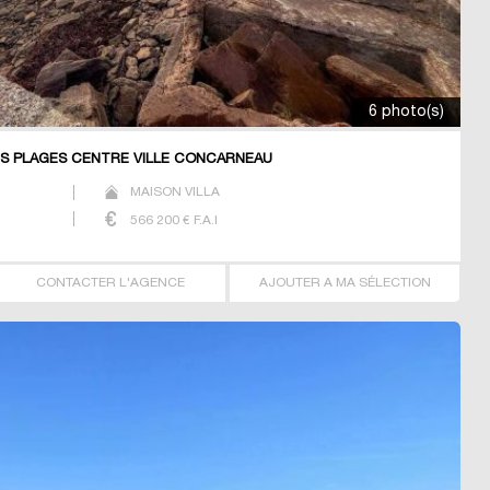
6 photo(s)
ES PLAGES CENTRE VILLE CONCARNEAU
MAISON VILLA
566 200
€ F.A.I
CONTACTER L'AGENCE
AJOUTER A MA SÉLECTION