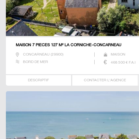
MAISON 7 PIECES 127 M² LA CORNICHE-CONCARNEAU
CONCARNEAU
(
29900
)
MAISON
BORD DE MER
468 500
€ F.A.I
DESCRIPTIF
CONTACTER L'AGENCE