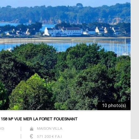
10 photo(s)
 158 M² VUE MER LA FORET FOUESNANT
40
)
MAISON VILLA
571 200
€ F.A.I