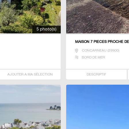
5 photo(s)
MAISON 7 PIECES PROCHE D
CONCARNEAU
(
29900
)
BORD DE MER
AJOUTER A MA SÉLECTION
DESCRIPTIF