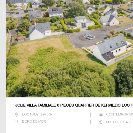
JOLIE VILLA FAMILIALE 8 PIECES QUARTIER DE KERVILZIC LOC
LOCTUDY
(
29750
)
CONTEMPORAIN
BORD DE MER
609 000
€ F.A.I