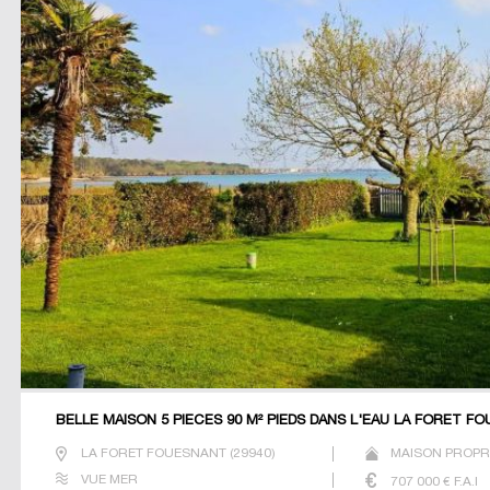
BELLE MAISON 5 PIECES 90 M² PIEDS DANS L'EAU LA FORET F
LA FORET FOUESNANT
(
29940
)
MAISON PROPRI
VUE MER
707 000
€ F.A.I