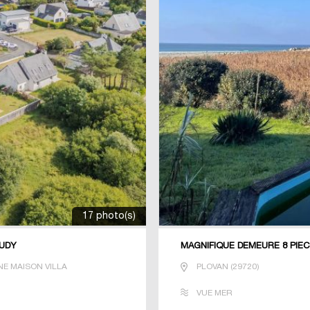
17 photo(s)
TUDY
MAGNIFIQUE DEMEURE 8 PIEC
E MAISON VILLA
PLOVAN
(
29720
)
VUE MER