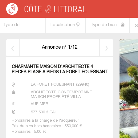
Côte & Littoral
>
immobilier vue mer
>
BRETAGNE
>
FINISTERE
>
LA FORET F
Type de
Localisation
Type de bien
S
transaction
Annonce n° 1/12
CHARMANTE MAISON D'ARCHITECTE 4
PIECES PLAGE A PIEDS LA FORET FOUESNANT
LA FORET FOUESNANT
(
29940
)
ARCHITECTE CONTEMPORAINE
MAISON PROPRIÉTÉ VILLA
VUE MER
577 500
€ F.A.I
Honoraires à la charge de l'acquéreur
Prix du bien hors honoraires : 550,000 €
Honoraires : 5.00 %