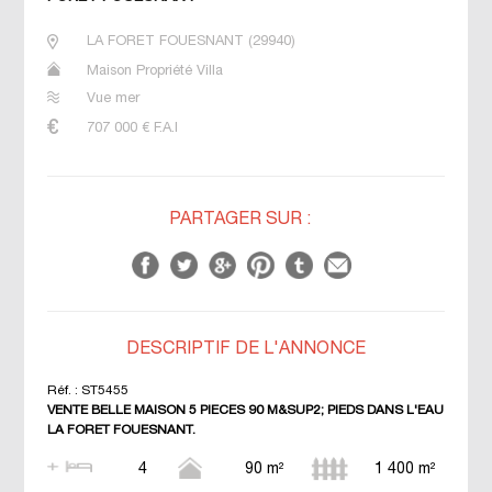
LA FORET FOUESNANT
(
29940
)
Maison Propriété Villa
Vue mer
707 000
€ F.A.I
PARTAGER SUR :
DESCRIPTIF DE L'ANNONCE
Réf. :
ST5455
VENTE BELLE MAISON 5 PIECES 90 M&SUP2; PIEDS DANS L'EAU
LA FORET FOUESNANT.
4
90 m²
1 400 m²