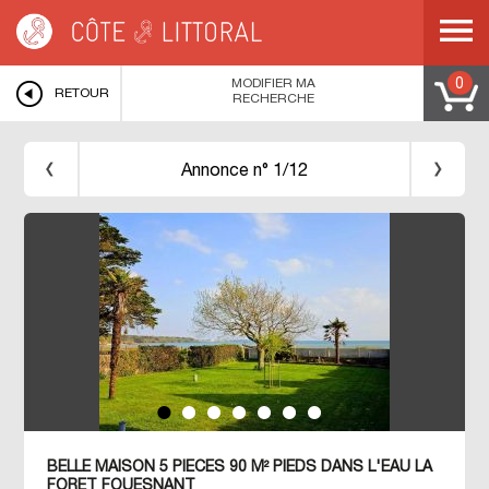
Côte & Littoral
>
Immobilier pieds dans l'eau
>
BRETAGNE
>
FINISTERE
>
LA
FORET FOUESNANT
>
Maison pieds dans l'eau, vue mer à la Forêt-Fouesnant
MODIFIER MA
0
RETOUR
RECHERCHE
Annonce n° 1/12
BELLE MAISON 5 PIECES 90 M² PIEDS DANS L'EAU LA
FORET FOUESNANT