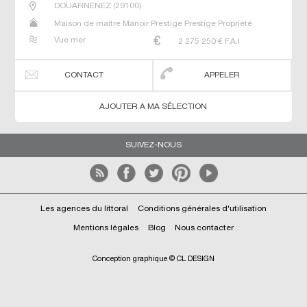
DOUARNENEZ
(
29100
)
Maison de maitre Manoir Prestige Prestige Propriété
Vue mer
2 275 250
€ F.A.I
CONTACT
APPELER
AJOUTER A MA SÉLECTION
SUIVEZ-NOUS
Les agences du littoral
Conditions générales d'utilisation
Mentions légales
Blog
Nous contacter
Conception graphique © CL DESIGN