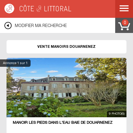
Côte & Littoral
>
Immobilier de prestige
>
Manoirs
>
BRETAGNE
>
FINISTERE
>
DOUARNENEZ
0
MODIFIER MA RECHERCHE
VENTE MANOIRS DOUARNENEZ
Annonce
1
sur 1
9 PHOTO(S)
MANOIR LES PIEDS DANS L'EAU BAIE DE DOUARNENEZ