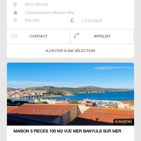
NICE
(
06100
)
Contemporaine Maison Villa
Vue mer
2 210 000
€
CONTACT
APPELER
AJOUTER A MA SÉLECTION
9 PHOTO(S)
MAISON 5 PIECES 100 M2 VUE MER BANYULS SUR MER