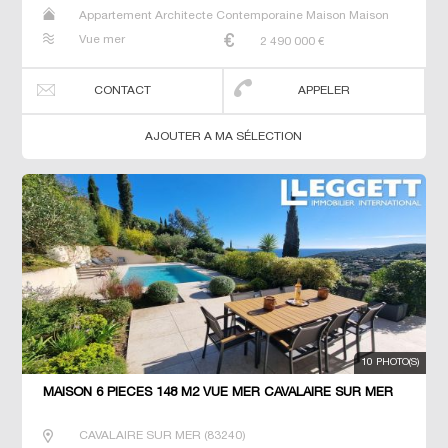
Appartement Architecte Contemporaine Maison Maison
de maitre Villa
Vue mer
2 490 000
€
CONTACT
APPELER
AJOUTER A MA SÉLECTION
10 PHOTO(S)
MAISON 6 PIECES 148 M2 VUE MER CAVALAIRE SUR MER
CAVALAIRE SUR MER
(
83240
)