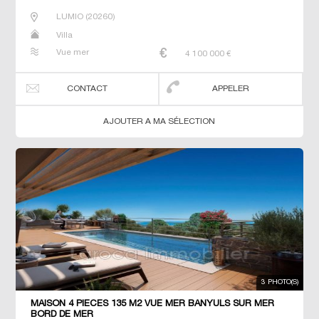
LUMIO
(
20260
)
Villa
Vue mer
4 100 000
€
CONTACT
APPELER
AJOUTER A MA SÉLECTION
3 PHOTO(S)
MAISON 4 PIECES 135 M2 VUE MER BANYULS SUR MER
BORD DE MER