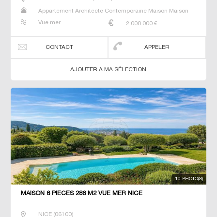
Appartement Architecte Contemporaine Maison Maison
de maitre Villa
Vue mer
2 000 000
€
CONTACT
APPELER
AJOUTER A MA SÉLECTION
10 PHOTO(S)
MAISON 6 PIECES 286 M2 VUE MER NICE
NICE
(
06100
)