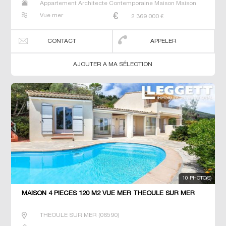
Appartement Architecte Contemporaine Maison Maison
de maitre Villa
Vue mer
2 369 000
€
CONTACT
APPELER
AJOUTER A MA SÉLECTION
10 PHOTO(S)
MAISON 4 PIECES 120 M2 VUE MER THEOULE SUR MER
THEOULE SUR MER
(
06590
)