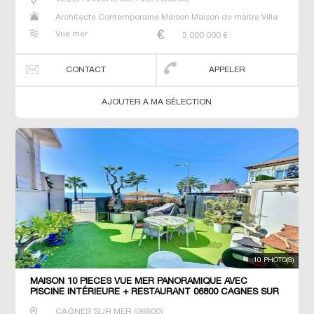
Architecte Contemporaine Maison Maison de maitre Villa
Vue mer
5 000 000
€
CONTACT
APPELER
AJOUTER A MA SÉLECTION
10 PHOTO(S)
MAISON 10 PIÈCES VUE MER PANORAMIQUE AVEC
PISCINE INTÉRIEURE + RESTAURANT 06800 CAGNES SUR
MER
CAGNES SUR MER
(
06800
)