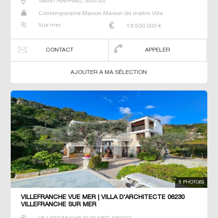
SAINT RAPHAEL
(
83530
)
Contemporaine Maison Maison de maitre Villa
Vue mer
19 500 000
€
CONTACT
APPELER
AJOUTER A MA SÉLECTION
5 PHOTO(S)
VILLEFRANCHE VUE MER | VILLA D'ARCHITECTE 06230
VILLEFRANCHE SUR MER