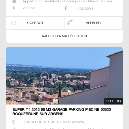
Appartement Architecte Contemporaine Maison Maison
de maitre Villa
Vue mer
1 100 000
€
CONTACT
APPELER
AJOUTER A MA SÉLECTION
3 PHOTO(S)
SUPER T4 2012 96 M2 GARAGE PARKING PISCINE 83520
ROQUEBRUNE SUR ARGENS
ROQUEBRUNE SUR ARGENS
(
83520
)