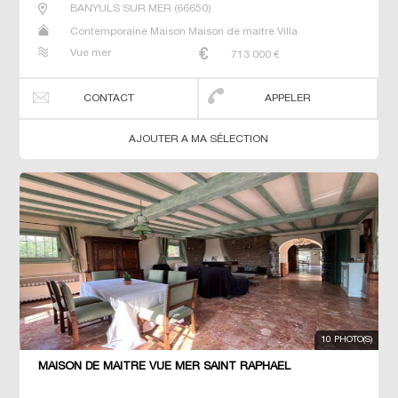
BANYULS SUR MER
(
66650
)
Contemporaine Maison Maison de maitre Villa
Vue mer
713 000
€
CONTACT
APPELER
AJOUTER A MA SÉLECTION
10 PHOTO(S)
MAISON DE MAÎTRE VUE MER SAINT RAPHAEL