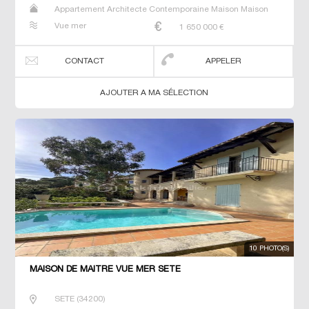
Appartement Architecte Contemporaine Maison Maison
de maitre Villa
Vue mer
1 650 000
€
CONTACT
APPELER
AJOUTER A MA SÉLECTION
10 PHOTO(S)
MAISON DE MAÎTRE VUE MER SETE
SETE
(
34200
)