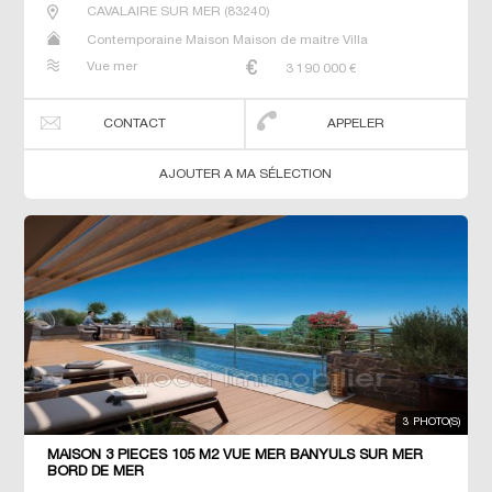
CAVALAIRE SUR MER
(
83240
)
Contemporaine Maison Maison de maitre Villa
Vue mer
3 190 000
€
CONTACT
APPELER
AJOUTER A MA SÉLECTION
3 PHOTO(S)
MAISON 3 PIECES 105 M2 VUE MER BANYULS SUR MER
BORD DE MER