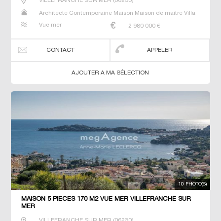
VILLEFRANCHE SUR MER
(
06230
)
Architecte Contemporaine Maison Maison de maitre Villa
Vue mer
2 980 000
€
CONTACT
APPELER
AJOUTER A MA SÉLECTION
10 PHOTO(S)
MAISON 5 PIECES 170 M2 VUE MER VILLEFRANCHE SUR
MER
VILLEFRANCHE SUR MER
(
06230
)