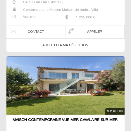
SAINT RAPHAEL
(
83700
)
Contemporaine Maison Maison de maitre Villa
Vue mer
1 295 000
€
CONTACT
APPELER
AJOUTER A MA SÉLECTION
9 PHOTO(S)
MAISON CONTEMPORAINE VUE MER CAVALAIRE SUR MER