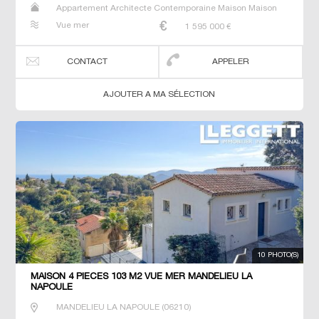
Appartement Architecte Contemporaine Maison Maison
de maitre Villa
Vue mer
1 595 000
€
CONTACT
APPELER
AJOUTER A MA SÉLECTION
10 PHOTO(S)
MAISON 4 PIECES 103 M2 VUE MER MANDELIEU LA
NAPOULE
MANDELIEU LA NAPOULE
(
06210
)