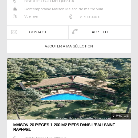
BEAULIEU SUR MER
(
06310
)
Contemporaine Maison Maison de maitre Villa
Vue mer
3 700 000
€
CONTACT
APPELER
AJOUTER A MA SÉLECTION
7 PHOTO(S)
MAISON 20 PIECES 1 200 M2 PIEDS DANS L'EAU SAINT
RAPHAEL