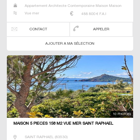
Appartement Architecte Contemporaine Maison Maison
de maitre Villa
Vue mer
488 800
€ F.A.I
CONTACT
APPELER
AJOUTER A MA SÉLECTION
10 PHOTO(S)
MAISON 5 PIECES 158 M2 VUE MER SAINT RAPHAEL
SAINT RAPHAEL
(
83530
)