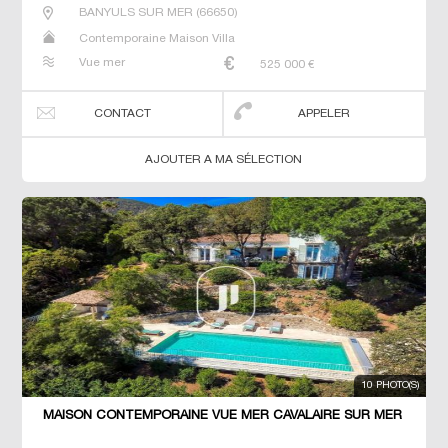
BANYULS SUR MER
(
66650
)
Contemporaine Maison Villa
Vue mer
525 000
€
CONTACT
APPELER
AJOUTER A MA SÉLECTION
10 PHOTO(S)
MAISON CONTEMPORAINE VUE MER CAVALAIRE SUR MER