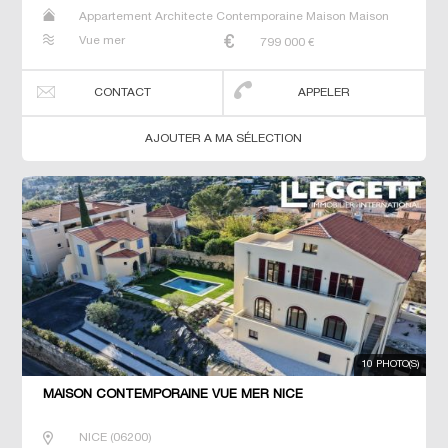
Appartement Architecte Contemporaine Maison Maison
de maitre Villa
Vue mer
799 000
€
CONTACT
APPELER
AJOUTER A MA SÉLECTION
10 PHOTO(S)
MAISON CONTEMPORAINE VUE MER NICE
NICE
(
06200
)