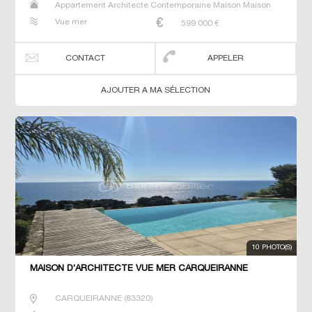
Appartement Architecte Contemporaine Maison Maison
de maitre Villa
Vue mer
599 000
€
CONTACT
APPELER
AJOUTER A MA SÉLECTION
10 PHOTO(S)
MAISON D'ARCHITECTE VUE MER CARQUEIRANNE
CARQUEIRANNE
(
83320
)