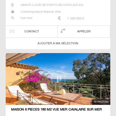
SAINTE LUCIE DE PORTO VECCHIO
(
20144
)
Contemporaine Maison Villa
Vue mer
1 390 000
€
CONTACT
APPELER
AJOUTER A MA SÉLECTION
10 PHOTO(S)
MAISON 6 PIECES 180 M2 VUE MER CAVALAIRE SUR MER