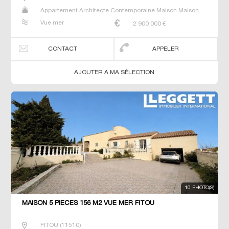
Appartement Architecte Contemporaine Maison Maison
de maitre Villa
Vue mer
2 900 000
€
CONTACT
APPELER
AJOUTER A MA SÉLECTION
10 PHOTO(S)
MAISON 5 PIECES 156 M2 VUE MER FITOU
FITOU
(
11510
)