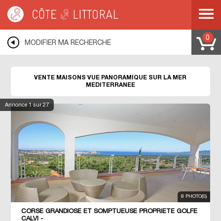
Côte & Littoral
>
immobilier vue mer
>
Maisons vue mer
>
Maisons vue
panoramique
>
MEDITERRANEE
0
MODIFIER MA RECHERCHE
VENTE MAISONS VUE PANORAMIQUE SUR LA MER
MEDITERRANEE
Annonce
1
sur 27
8 PHOTO(S)
CORSE GRANDIOSE ET SOMPTUEUSE PROPRIETE GOLFE
CALVI -