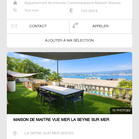
Appartement Architecte Contemporaine Maison Maison
de maitre Villa
Vue mer
740 000
€
CONTACT
APPELER
AJOUTER A MA SÉLECTION
10 PHOTO(S)
MAISON DE MAÎTRE VUE MER LA SEYNE SUR MER
LA SEYNE SUR MER
(
83500
)