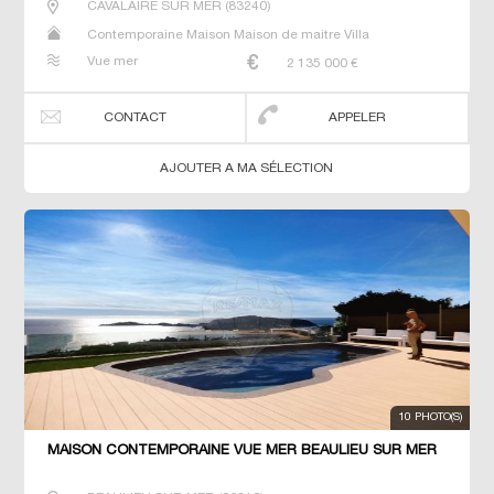
CAVALAIRE SUR MER
(
83240
)
Contemporaine Maison Maison de maitre Villa
Vue mer
2 135 000
€
CONTACT
APPELER
AJOUTER A MA SÉLECTION
10 PHOTO(S)
MAISON CONTEMPORAINE VUE MER BEAULIEU SUR MER