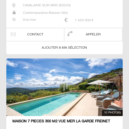
CAVALAIRE SUR MER
(
83240
)
Contemporaine Maison Villa
Vue mer
1 450 000
€
CONTACT
APPELER
AJOUTER A MA SÉLECTION
10 PHOTO(S)
MAISON 7 PIECES 300 M2 VUE MER LA GARDE FREINET