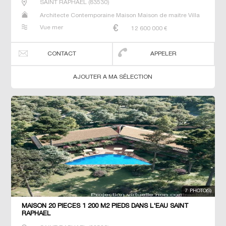
SAINT RAPHAEL
(
83530
)
Architecte Contemporaine Maison Maison de maitre Villa
Vue mer
12 600 000
€
CONTACT
APPELER
AJOUTER A MA SÉLECTION
7 PHOTO(S)
MAISON 20 PIECES 1 200 M2 PIEDS DANS L'EAU SAINT
RAPHAEL