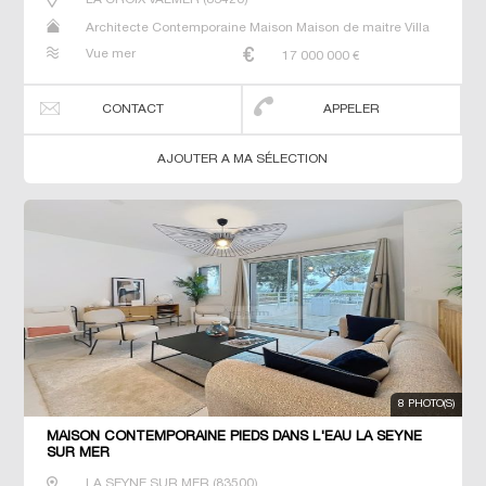
Architecte Contemporaine Maison Maison de maitre Villa
Vue mer
17 000 000
€
CONTACT
APPELER
AJOUTER A MA SÉLECTION
8 PHOTO(S)
MAISON CONTEMPORAINE PIEDS DANS L'EAU LA SEYNE
SUR MER
LA SEYNE SUR MER
(
83500
)