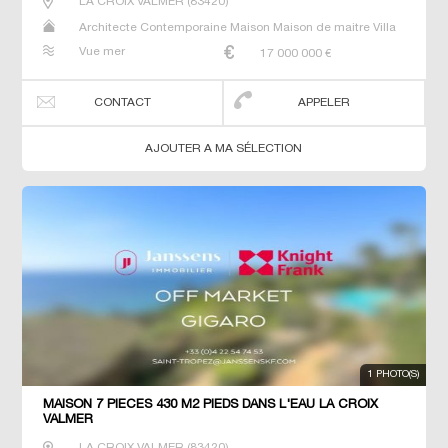
LA CROIX VALMER
(
83420
)
Architecte Contemporaine Maison Maison de maitre Villa
Vue mer
17 000 000
€
CONTACT
APPELER
AJOUTER A MA SÉLECTION
1 PHOTO(S)
MAISON 7 PIECES 430 M2 PIEDS DANS L'EAU LA CROIX
VALMER
LA CROIX VALMER
(
83420
)