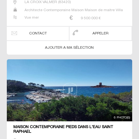
LA CROIX VALMER
(
83420
)
Architecte Contemporaine Maison Maison de maitre Villa
Vue mer
9 500 000
€
CONTACT
APPELER
AJOUTER A MA SÉLECTION
6 PHOTO(S)
MAISON CONTEMPORAINE PIEDS DANS L'EAU SAINT
RAPHAEL