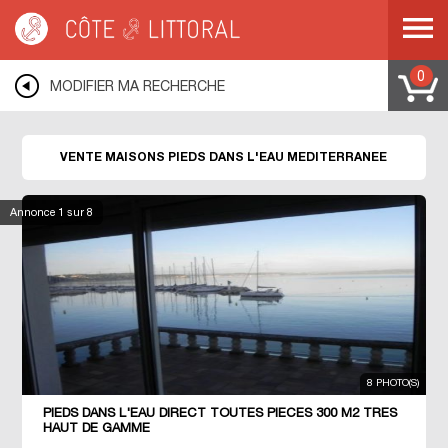
Côte & Littoral
>
Immobilier pieds dans l'eau
>
Maisons pieds dans l'eau
>
MEDITERRANEE
0
MODIFIER MA RECHERCHE
VENTE MAISONS PIEDS DANS L'EAU MEDITERRANEE
Annonce
1
sur 8
8 PHOTO(S)
PIEDS DANS L'EAU DIRECT TOUTES PIÈCES 300 M2 TRES
HAUT DE GAMME