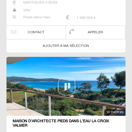
MARTIGUES
(
13500
)
Villa
Pieds dans l'eau
1 990 000
€
CONTACT
APPELER
AJOUTER A MA SÉLECTION
10 PHOTO(S)
MAISON D'ARCHITECTE PIEDS DANS L'EAU LA CROIX
VALMER