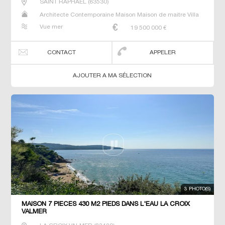
SAINT RAPHAEL
(
83530
)
Architecte Contemporaine Maison Maison de maitre Villa
Vue mer
19 500 000
€
CONTACT
APPELER
AJOUTER A MA SÉLECTION
3 PHOTO(S)
MAISON 7 PIECES 430 M2 PIEDS DANS L'EAU LA CROIX
VALMER