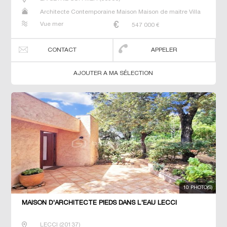
Architecte Contemporaine Maison Maison de maitre Villa
Vue mer
547 000
€
CONTACT
APPELER
AJOUTER A MA SÉLECTION
10 PHOTO(S)
MAISON D'ARCHITECTE PIEDS DANS L'EAU LECCI
LECCI
(
20137
)