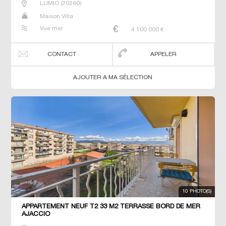
LUMIO
(
20260
)
Maison Villa
Vue mer
4 100 000
€
CONTACT
APPELER
AJOUTER A MA SÉLECTION
10 PHOTO(S)
APPARTEMENT NEUF T2 33 M2 TERRASSE BORD DE MER
AJACCIO