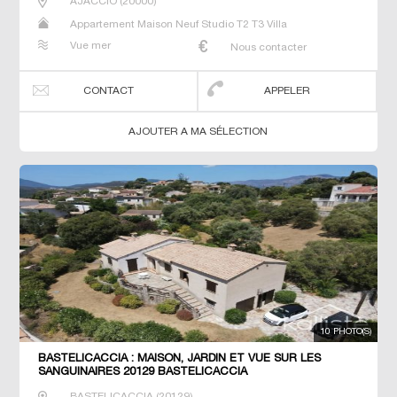
AJACCIO
(
20000
)
Appartement Maison Neuf Studio T2 T3 Villa
Vue mer
Nous contacter
CONTACT
APPELER
AJOUTER A MA SÉLECTION
10 PHOTO(S)
BASTELICACCIA : MAISON, JARDIN ET VUE SUR LES
SANGUINAIRES 20129 BASTELICACCIA
BASTELICACCIA
(
20129
)