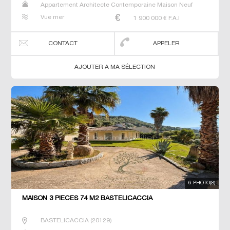
Appartement Architecte Contemporaine Maison Neuf
Prestige Prestige Studio T2 T3 T4 T7 Villa
Vue mer
1 900 000
€ F.A.I
CONTACT
APPELER
AJOUTER A MA SÉLECTION
6 PHOTO(S)
MAISON 3 PIECES 74 M2 BASTELICACCIA
BASTELICACCIA
(
20129
)