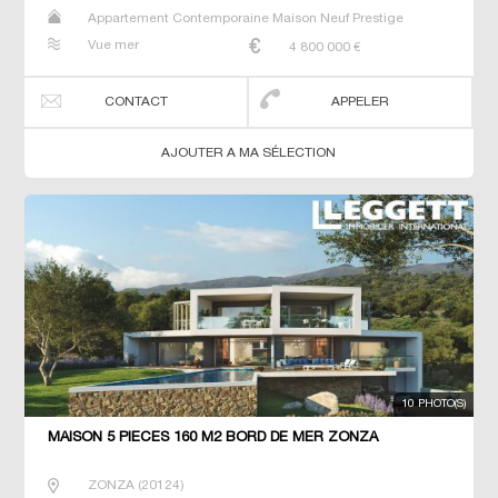
Appartement Contemporaine Maison Neuf Prestige
Prestige Studio T2 T3 T4 T7 Villa
Vue mer
4 800 000
€
CONTACT
APPELER
AJOUTER A MA SÉLECTION
10 PHOTO(S)
MAISON 5 PIECES 160 M2 BORD DE MER ZONZA
ZONZA
(
20124
)