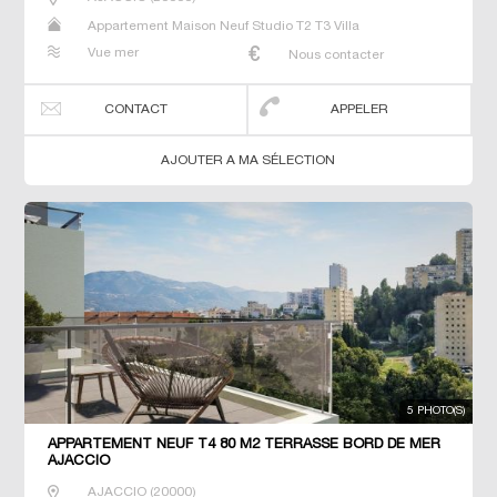
Appartement Maison Neuf Studio T2 T3 Villa
Vue mer
Nous contacter
CONTACT
APPELER
AJOUTER A MA SÉLECTION
5 PHOTO(S)
APPARTEMENT NEUF T4 80 M2 TERRASSE BORD DE MER
AJACCIO
AJACCIO
(
20000
)