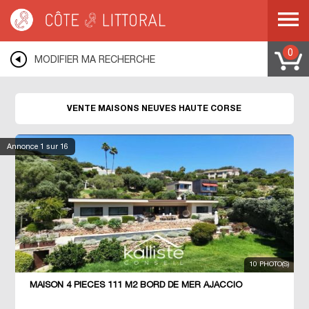
Côte & Littoral
>
Immobilier neuf
>
Maisons neuves
>
MEDITERRANEE
>
CORSE
>
HAUTE CORSE
0
MODIFIER MA RECHERCHE
VENTE MAISONS NEUVES HAUTE CORSE
Annonce
1
sur 16
10 PHOTO(S)
MAISON 4 PIECES 111 M2 BORD DE MER AJACCIO