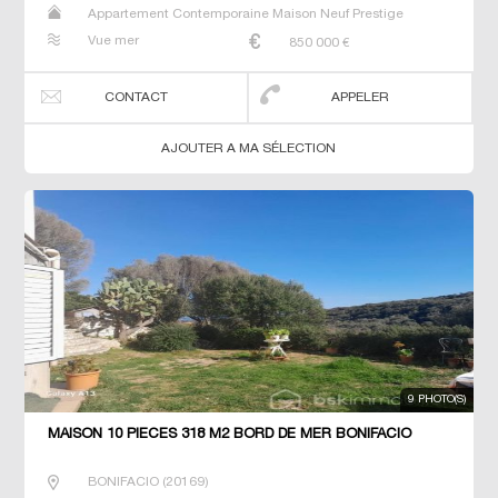
Appartement Contemporaine Maison Neuf Prestige
Prestige Studio T2 T3 T4 T7 Villa
Vue mer
850 000
€
CONTACT
APPELER
AJOUTER A MA SÉLECTION
9 PHOTO(S)
MAISON 10 PIECES 318 M2 BORD DE MER BONIFACIO
BONIFACIO
(
20169
)