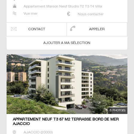
Appartement Maison Neuf Studio T2 T3 T4 Villa
Vue mer
Nous contacter
CONTACT
APPELER
AJOUTER A MA SÉLECTION
5 PHOTO(S)
APPARTEMENT NEUF T3 67 M2 TERRASSE BORD DE MER
AJACCIO
AJACCIO
(
20000
)