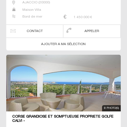
AJACCIO
(
20000
)
Maison Villa
Bord de mer
1 450 000
€
CONTACT
APPELER
AJOUTER A MA SÉLECTION
8 PHOTO(S)
CORSE GRANDIOSE ET SOMPTUEUSE PROPRIETE GOLFE
CALVI -