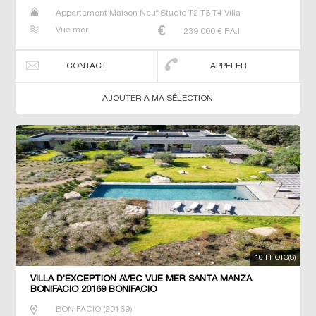
Appartement Maison Neuf Studio T2 T3 T4 Villa
Vue mer
239 000
€ F.A.I
CONTACT
APPELER
AJOUTER A MA SÉLECTION
10 PHOTO(S)
VILLA D'EXCEPTION AVEC VUE MER SANTA MANZA
BONIFACIO 20169 BONIFACIO
BONIFACIO
(
20169
)