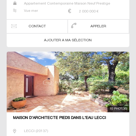
Appartement Contemporaine Maison Neuf Prestige
Prestige Studio T2 T3 T4 T7 Villa
Vue mer
2 000 000
€
CONTACT
APPELER
AJOUTER A MA SÉLECTION
10 PHOTO(S)
MAISON D'ARCHITECTE PIEDS DANS L'EAU LECCI
LECCI
(
20137
)