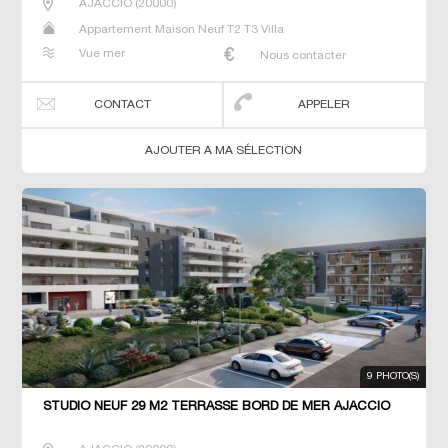
AJACCIO
(
20000
)
Appartement Maison Neuf T2 T3 Villa
Vue mer
Nous contacter
CONTACT
APPELER
AJOUTER A MA SÉLECTION
9 PHOTO(S)
STUDIO NEUF 29 M2 TERRASSE BORD DE MER AJACCIO