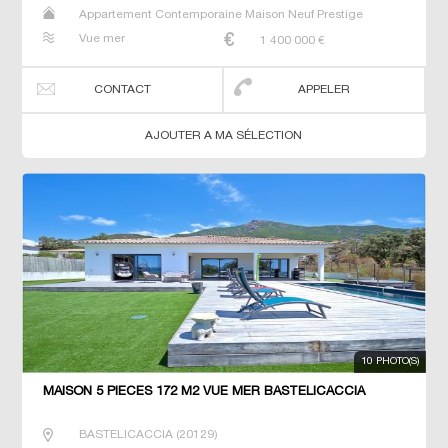
Appartement Contemporaine Maison Neuf Prestige
Prestige Studio T2 T3 T4 T7 Villa
Vue mer
1 400 000
€
CONTACT
APPELER
AJOUTER A MA SÉLECTION
10 PHOTO(S)
MAISON 5 PIECES 172 M2 VUE MER BASTELICACCIA
BASTELICACCIA
(
20129
)