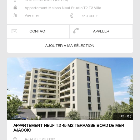
Appartement Maison Neuf Studio T2 T3 Villa
Vue mer
750 000
€
CONTACT
APPELER
AJOUTER A MA SÉLECTION
5 PHOTO(S)
APPARTEMENT NEUF T2 45 M2 TERRASSE BORD DE MER
AJACCIO
AJACCIO
(
20000
)