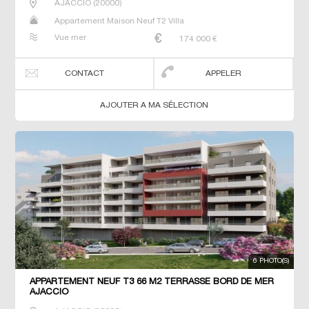
AJACCIO
(
20000
)
Appartement Maison Neuf T2 Villa
Vue mer
174 000
€
CONTACT
APPELER
AJOUTER A MA SÉLECTION
6 PHOTO(S)
APPARTEMENT NEUF T3 66 M2 TERRASSE BORD DE MER
AJACCIO