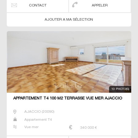
CONTACT
APPELER
AJOUTER A MA SÉLECTION
10 PHOTO(S)
APPARTEMENT T4 100 M2 TERRASSE VUE MER AJACCIO
AJACCIO
(
20090
)
Appartement T4
Vue mer
340 000
€