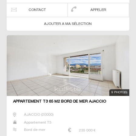
CONTACT
APPELER
AJOUTER A MA SÉLECTION
9 PHOTO(S)
APPARTEMENT T3 65 M2 BORD DE MER AJACCIO
AJACCIO
(
20000
)
Appartement T3
Bord de mer
235 000
€