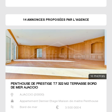
14 ANNONCES PROPOSÉES PAR L'AGENCE
10 PHOTO(S)
PENTHOUSE DE PRESTIGE T7 322 M2 TERRASSE BORD
DE MER AJACCIO
AJACCIO
(
20000
)
Appartement Dernier Etage Maison de maitre Penthouse
Prestige Prestige T7
Bord de mer
3 500 000
€