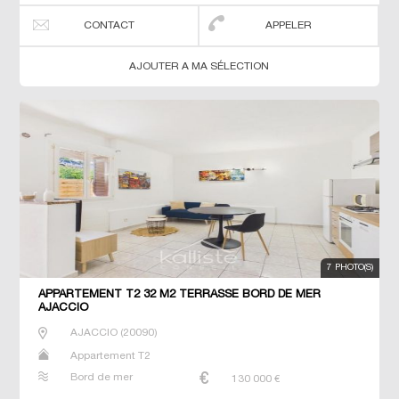
CONTACT
APPELER
AJOUTER A MA SÉLECTION
7 PHOTO(S)
APPARTEMENT T2 32 M2 TERRASSE BORD DE MER
AJACCIO
AJACCIO
(
20090
)
Appartement T2
Bord de mer
130 000
€