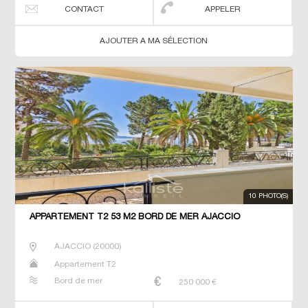
CONTACT
APPELER
AJOUTER A MA SÉLECTION
10 PHOTO(S)
APPARTEMENT T2 53 M2 BORD DE MER AJACCIO
AJACCIO
(
20000
)
Appartement T2
Bord de mer
250 000
€