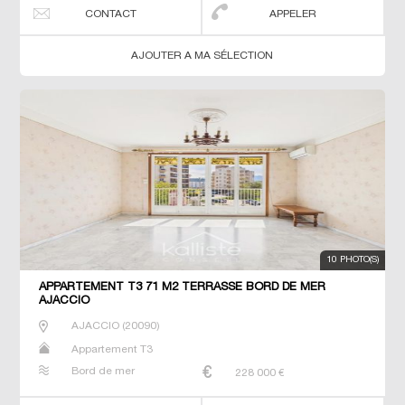
CONTACT
APPELER
AJOUTER A MA SÉLECTION
10 PHOTO(S)
APPARTEMENT T3 71 M2 TERRASSE BORD DE MER
AJACCIO
AJACCIO
(
20090
)
Appartement T3
Bord de mer
228 000
€