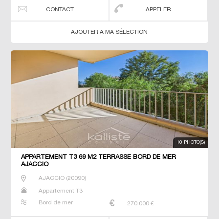
CONTACT
APPELER
AJOUTER A MA SÉLECTION
10 PHOTO(S)
APPARTEMENT T3 69 M2 TERRASSE BORD DE MER
AJACCIO
AJACCIO
(
20090
)
Appartement T3
Bord de mer
270 000
€