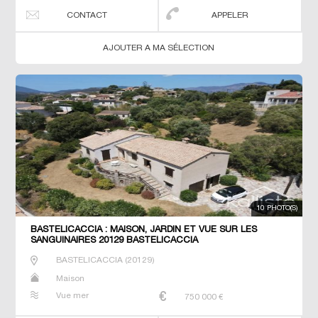
CONTACT
APPELER
AJOUTER A MA SÉLECTION
10 PHOTO(S)
BASTELICACCIA : MAISON, JARDIN ET VUE SUR LES
SANGUINAIRES 20129 BASTELICACCIA
BASTELICACCIA
(
20129
)
Maison
Vue mer
750 000
€