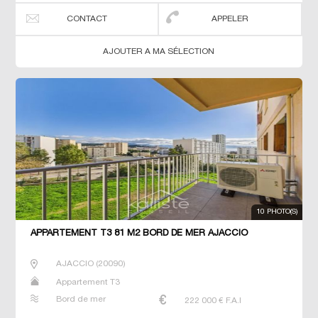
CONTACT
APPELER
AJOUTER A MA SÉLECTION
10 PHOTO(S)
APPARTEMENT T3 81 M2 BORD DE MER AJACCIO
AJACCIO
(
20090
)
Appartement T3
Bord de mer
222 000
€ F.A.I