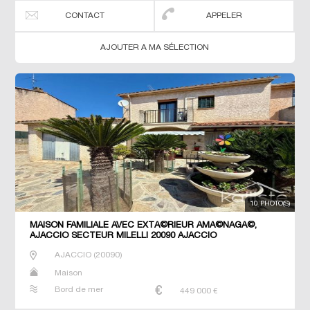
CONTACT
APPELER
AJOUTER A MA SÉLECTION
10 PHOTO(S)
MAISON FAMILIALE AVEC EXTÃ©RIEUR AMÃ©NAGÃ©,
AJACCIO SECTEUR MILELLI 20090 AJACCIO
AJACCIO
(
20090
)
Maison
Bord de mer
449 000
€