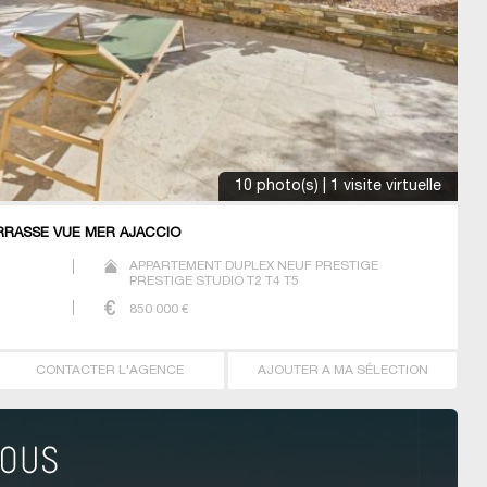
10 photo(s) | 1 visite virtuelle
RRASSE VUE MER AJACCIO
APPARTEMENT DUPLEX NEUF PRESTIGE
PRESTIGE STUDIO T2 T4 T5
850 000
€
CONTACTER L'AGENCE
AJOUTER A MA SÉLECTION