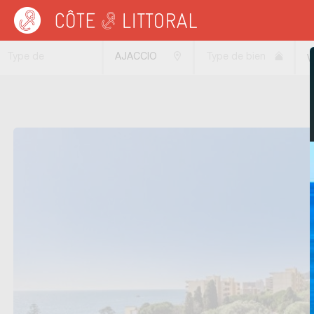
Côte & Littoral
>
immobilier vue mer
>
Appartements vue mer
>
MEDITERRANEE
Type de
AJACCIO
Type de bien
V
transaction
(20000)