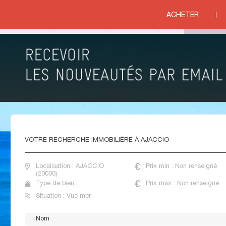
>
CORSE
>
HAUTE CORSE
>
AJACCIO
ACHETER
ue mer
VENTE APPARTEMENTS VUE MER AJACCIO
VOTRE
RECHERCHE IMMOBILIÈRE À AJACCIO
Localisation : AJACCIO
Prix min : Non renseigné
(20000)
Type de bien :
Prix max : Non renseigné
Situation : Vue mer