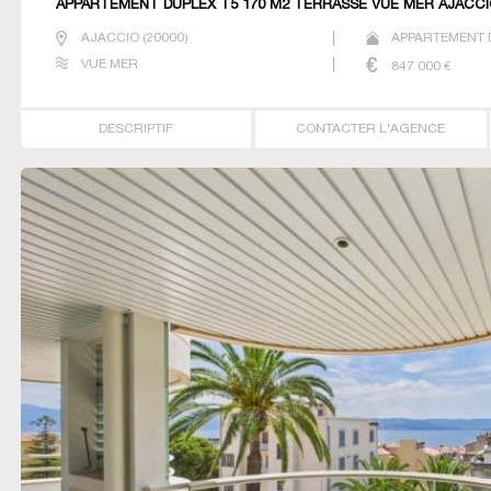
APPARTEMENT DUPLEX T5 170 M2 TERRASSE VUE MER AJACC
AJACCIO
(
20000
)
APPARTEMENT D
VUE MER
847 000
€
DESCRIPTIF
CONTACTER L'AGENCE