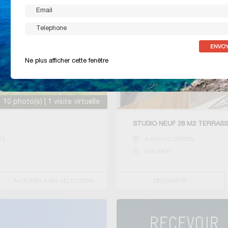
Ne plus afficher cette fenêtre
10 photo(s) | 1 visite virtuelle
STUDIO NEUF 28 M2 TERRAS
T2
AJACCIO
(
20000
)
VUE MER
AJOUTER A MA SÉLECTION
DESCRIPTIF