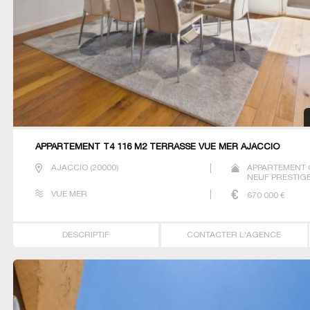
APPARTEMENT T4 116 M2 TERRASSE VUE MER AJACCIO
AJACCIO
(
20000
)
APPARTEMENT 
NEUF PRESTIGE
T5
VUE MER
670 000
€
DESCRIPTIF
CONTACTER L'AGENCE