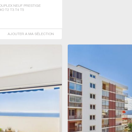
DUPLEX NEUF PRESTIGE
O T2 T3 T4 T5
AJOUTER A MA SÉLECTION