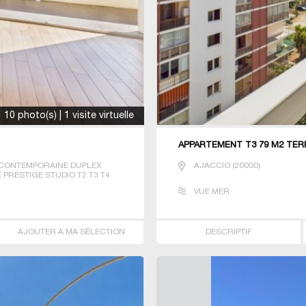
10 photo(s) | 1 visite virtuelle
APPARTEMENT T3 79 M2 TER
CONTEMPORAINE DUPLEX
AJACCIO
(
20000
)
 PRESTIGE STUDIO T2 T3 T4
VUE MER
AJOUTER A MA SÉLECTION
DESCRIPTIF