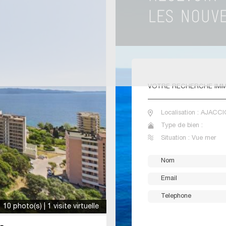
VOTRE
RECHERCHE IMM
Localisation : AJACCI
Type de bien :
Situation : Vue mer
10 photo(s) | 1 visite virtuelle