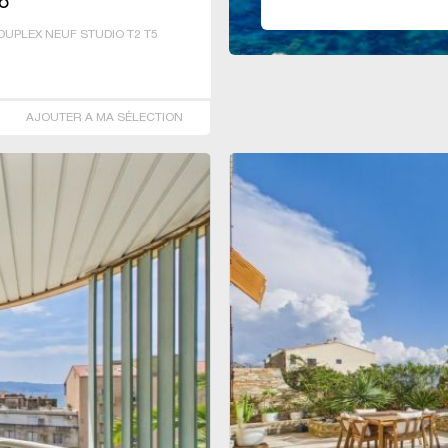
IO
UPLEX NEUF STUDIO T2 T5
AJOUTER A MA SÉLECTION