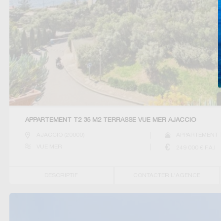
APPARTEMENT T2 35 M2 TERRASSE VUE MER AJACCIO
AJACCIO
(
20000
)
APPARTEMENT 
VUE MER
249 000
€ F.A.I
DESCRIPTIF
CONTACTER L'AGENCE