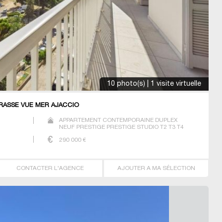
10 photo(s) | 1 visite virtuelle
RASSE VUE MER AJACCIO
APPARTEMENT CONTEMPORAINE DUPLEX
NEUF PRESTIGE PRESTIGE STUDIO T2 T3 T4
T5
290 000
€
CONTACTER L'AGENCE
AJOUTER A MA SÉLECTION