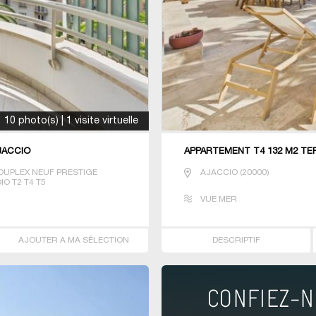
10 photo(s) | 1 visite virtuelle
JACCIO
APPARTEMENT T4 132 M2 TE
DUPLEX NEUF PRESTIGE
AJACCIO
(
20000
)
O T2 T4 T5
VUE MER
AJOUTER A MA SÉLECTION
DESCRIPTIF