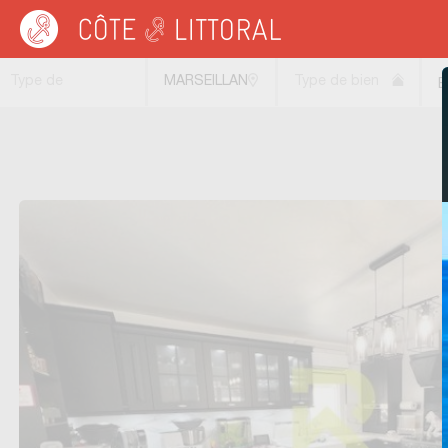
Côte & Littoral
>
Immobilier bord de mer
>
Maisons bord de mer
>
MEDITERRAN
Type de
MARSEILLAN
Type de bien
B
transaction
PLAGE
(34340)