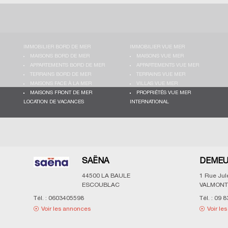
IMMOBILIER BORD DE MER
IMMOBILIER VUE MER
MAISONS BORD DE MER
MAISONS VUE MER
APPARTEMENTS BORD DE MER
APPARTEMENTS VUE MER
TERRAINS BORD DE MER
TERRAINS VUE MER
MAISONS FACE À LA MER
VILLAS VUE MER
MAISONS FRONT DE MER
PROPRIÉTÉS VUE MER
LOCATION DE VACANCES
INTERNATIONAL
SAËNA
DEMEU
44500
LA BAULE
1 Rue Ju
ESCOUBLAC
VALMONT
Tél. :
0603405598
Tél. :
09 8
Voir les annonces
Voir le