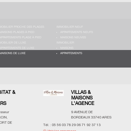
MOBILIER PROCHE DES PLAGES
IMMOBILIER NEUF
MAISONS PLAGES À PIED
APPARTEMENTS NEUFS
APPARTEMENTS PLAGE À PIED
MAISONS NEUVES
MOBILIER DE LUXE
IMMOBILIER
APPARTEMENTS DE LUXE
MAISONS
MAISONS DE LUXE
APPARTEMENTS
BITAT &
VILLAS &
MAISONS
ERS
L'AGENCE
esseur
9 AVENUE DE
CIN,
BORDEAUX
33740
ARES
ORT DE
Tél. :
05 56 03 78 29 06 71 92 37 13