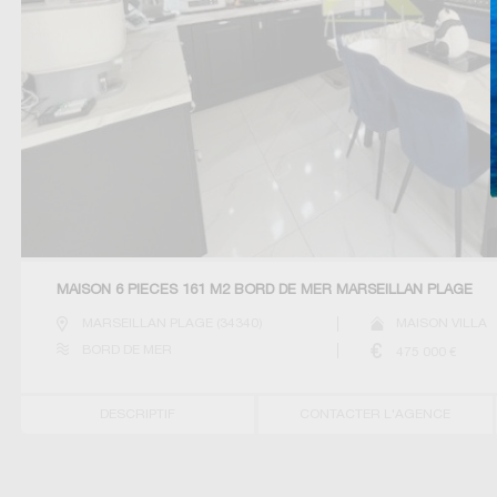
MAISON 6 PIECES 161 M2 BORD DE MER MARSEILLAN PLAGE
MARSEILLAN PLAGE
(
34340
)
MAISON VILLA
BORD DE MER
475 000
€
DESCRIPTIF
CONTACTER L'AGENCE