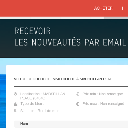
EE
>
LANGUEDOC ROUSSILLON
>
HERAULT
>
MARSEILLAN PLAGE
ACHETER
ord de mer
VENTE MAISONS BORD DE MER MARSEILLAN
PLAGE
VOTRE
RECHERCHE IMMOBILIÈRE À MARSEILLAN PLAGE
Localisation : MARSEILLAN
Prix min : Non renseigné
PLAGE (34340)
Type de bien :
Prix max : Non renseigné
Situation : Bord de mer