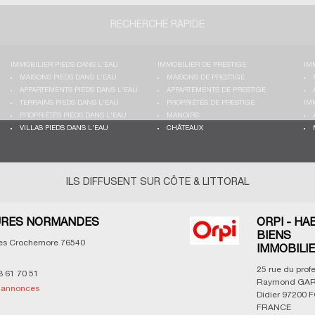
RECHERCHE RAPIDE
IMMOBILIER PIEDS DANS L'EAU
IMMOBILIER DE PRESTIGE
IM
MAISONS PIEDS DANS L'EAU
MAISONS DE PRESTIGE
APPARTEMENTS PIEDS DANS L'EAU
APPARTEMENTS DE PRESTIGE
TERRAINS PIEDS DANS L'EAU
PROPRIÉTÉS DE PRESTIGE
IM
PROPRIÉTÉS PIEDS DANS L'EAU
MANOIRS
VILLAS PIEDS DANS L'EAU
CHÂTEAUX
ILS DIFFUSENT SUR CÔTE & LITTORAL
RES NORMANDES
ORPI - HA
BIENS
les Crochemore
76540
IMMOBILI
25 rue du prof
3 61 70 51
Raymond GAR
s annonces
Didier
97200
F
FRANCE