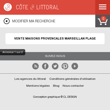
Côte & Littoral
>
Immobilier bord de mer
>
Maisons bord de mer
>
maisons
provençales
>
MEDITERRANEE
>
LANGUEDOC ROUSSILLON
>
HERAULT
>
MARSEILLAN PLAGE
0
MODIFIER MA RECHERCHE
VENTE MAISONS PROVENCALES MARSEILLAN PLAGE
Annonce
1
sur 0
SUIVEZ-NOUS
Les agences du littoral
Conditions générales d'utilisation
Mentions légales
Blog
Nous contacter
Conception graphique © CL DESIGN