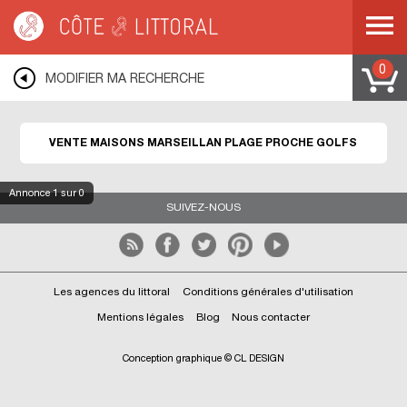
Côte & Littoral
>
Immobilier bord de mer
>
Maisons bord de mer
>
Maisons
proche des golfs
>
MEDITERRANEE
>
LANGUEDOC ROUSSILLON
>
HERAULT
>
MARSEILLAN PLAGE
0
MODIFIER MA RECHERCHE
VENTE MAISONS MARSEILLAN PLAGE PROCHE GOLFS
Annonce
1
sur 0
SUIVEZ-NOUS
Les agences du littoral
Conditions générales d'utilisation
Mentions légales
Blog
Nous contacter
Conception graphique © CL DESIGN