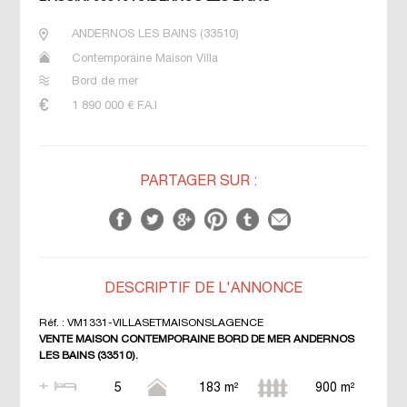
ANDERNOS LES BAINS
(
33510
)
Contemporaine Maison Villa
Bord de mer
1 890 000
€ F.A.I
PARTAGER SUR :
DESCRIPTIF DE L'ANNONCE
Réf. :
VM1331-VILLASETMAISONSLAGENCE
VENTE MAISON CONTEMPORAINE BORD DE MER ANDERNOS
LES BAINS (33510).
5
183 m²
900 m²