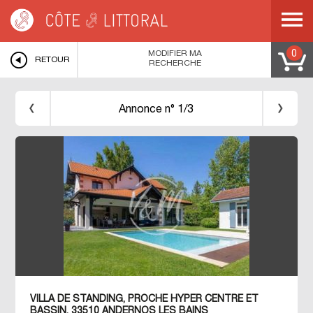
Côte & Littoral
>
Immobilier bord de mer
>
COTE ATLANTIQUE
>
AQUITAINE
>
GIRONDE
>
ANDERNOS LES BAINS
>
MAISON CONTEMPORAINE BORD DE
MER ANDERNOS LES BAINS
MODIFIER MA
0
RETOUR
RECHERCHE
Annonce n° 1/3
VILLA DE STANDING, PROCHE HYPER CENTRE ET
BASSIN. 33510 ANDERNOS LES BAINS