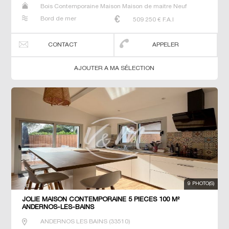
Bois Contemporaine Maison Maison de maitre Neuf
Prestige Prestige Propriété Villa
Bord de mer
509 250
€ F.A.I
CONTACT
APPELER
AJOUTER A MA SÉLECTION
9 PHOTO(S)
JOLIE MAISON CONTEMPORAINE 5 PIECES 100 M²
ANDERNOS-LES-BAINS
ANDERNOS LES BAINS
(
33510
)