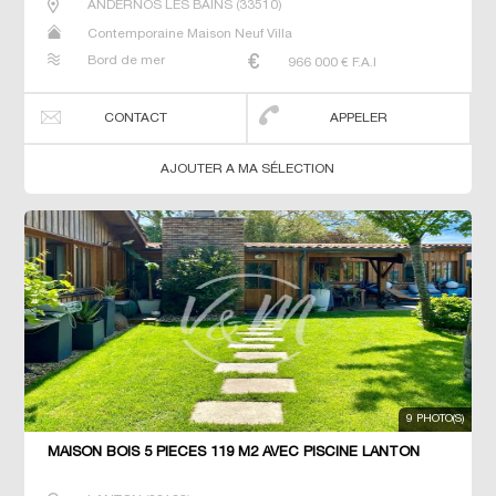
ANDERNOS LES BAINS
(
33510
)
Contemporaine Maison Neuf Villa
Bord de mer
966 000
€ F.A.I
CONTACT
APPELER
AJOUTER A MA SÉLECTION
9 PHOTO(S)
MAISON BOIS 5 PIECES 119 M2 AVEC PISCINE LANTON