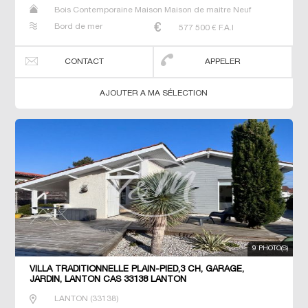
Bois Contemporaine Maison Maison de maitre Neuf
Prestige Prestige Propriété Villa
Bord de mer
577 500
€ F.A.I
CONTACT
APPELER
AJOUTER A MA SÉLECTION
9 PHOTO(S)
VILLA TRADITIONNELLE PLAIN-PIED,3 CH, GARAGE,
JARDIN, LANTON CAS 33138 LANTON
LANTON
(
33138
)