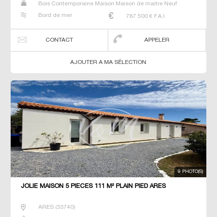
Bois Contemporaine Maison Maison de maitre Neuf
Prestige Prestige Propriété Villa
Bord de mer
787 500
€ F.A.I
CONTACT
APPELER
AJOUTER A MA SÉLECTION
9 PHOTO(S)
JOLIE MAISON 5 PIECES 111 M² PLAIN PIED ARES
ARES
(
33740
)