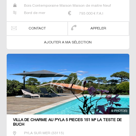
Bois Contemporaine Maison Maison de maitre Neuf
Prestige Prestige Propriété Villa
Bord de mer
793 000
€ F.A.I
CONTACT
APPELER
AJOUTER A MA SÉLECTION
9 PHOTO(S)
VILLA DE CHARME AU PYLA 5 PIECES 151 M² LA TESTE DE
BUCH
PYLA SUR MER
(
33115
)