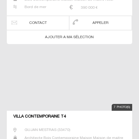
Prestige Prestige Propriété Villa
Bord de mer
390 000
€
CONTACT
APPELER
AJOUTER A MA SÉLECTION
7 PHOTO(S)
VILLA CONTEMPORAINE T4
GUJAN MESTRAS
(
33470
)
Architecte Bois Contemporaine Maison Maison de maitre