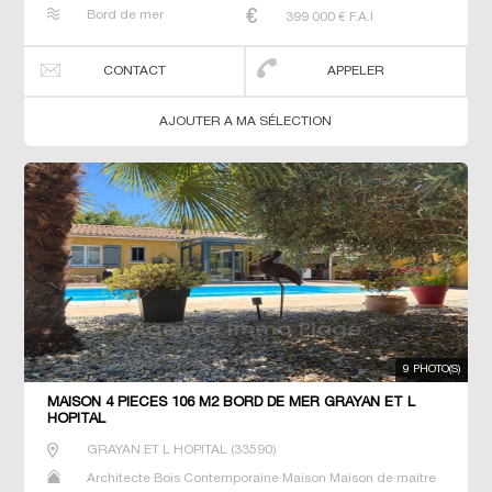
Neuf Prestige Prestige Propriété Villa
Bord de mer
399 000
€ F.A.I
CONTACT
APPELER
AJOUTER A MA SÉLECTION
9 PHOTO(S)
MAISON 4 PIECES 106 M2 BORD DE MER GRAYAN ET L
HOPITAL
GRAYAN ET L HOPITAL
(
33590
)
Architecte Bois Contemporaine Maison Maison de maitre