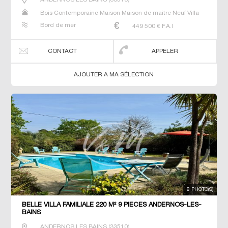
Bois Contemporaine Maison Maison de maitre Neuf Villa
Bord de mer
449 500
€ F.A.I
CONTACT
APPELER
AJOUTER A MA SÉLECTION
8 PHOTO(S)
BELLE VILLA FAMILIALE 220 M² 9 PIECES ANDERNOS-LES-
BAINS
ANDERNOS LES BAINS
(
33510
)