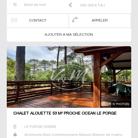
Neuf Prestige Prestige Propriété Villa
Bord de mer
285 000
€ F.A.I
CONTACT
APPELER
AJOUTER A MA SÉLECTION
9 PHOTO(S)
CHALET ALOUETTE 53 M² PROCHE OCEAN LE PORGE
LE PORGE
(
33680
)
Architecte Bois Contemporaine Maison Maison de maitre