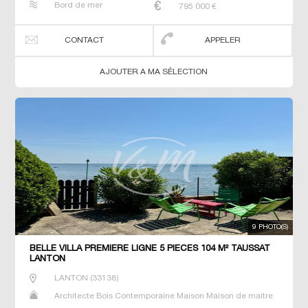
Bord de mer
795 000
€
CONTACT
APPELER
AJOUTER A MA SÉLECTION
9 PHOTO(S)
BELLE VILLA PREMIERE LIGNE 5 PIECES 104 M² TAUSSAT
LANTON
LANTON
(
33138
)
Architecte Bois Contemporaine Maison Maison de maitre
Neuf Prestige Prestige Propriété Terrain Villa