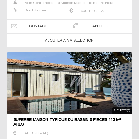
Bois Contemporaine Maison Maison de maitre Neuf
Prestige Prestige Propriété Villa
Bord de mer
699 480
€ F.A.I
CONTACT
APPELER
AJOUTER A MA SÉLECTION
7 PHOTO(S)
SUPERBE MAISON TYPIQUE DU BASSIN 5 PIECES 113 M²
ARES
ARES
(
33740
)