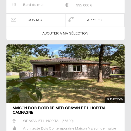
Neuf Prestige Prestige Propriété Villa
Bord de mer
995 000
€
CONTACT
APPELER
AJOUTER A MA SÉLECTION
9 PHOTO(S)
MAISON BOIS BORD DE MER GRAYAN ET L HOPITAL
CAMPAGNE
GRAYAN ET L HOPITAL
(
33590
)
Architecte Bois Contemporaine Maison Maison de maitre