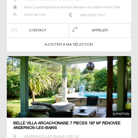
Bois Contemporaine Maison Maison de maitre Neuf Villa
Bord de mer
949 000
€ F.A.I
CONTACT
APPELER
AJOUTER A MA SÉLECTION
9 PHOTO(S)
BELLE VILLA ARCACHONAISE 7 PIECES 197 M² RENOVEE
ANDERNOS-LES-BAINS
ANDERNOS LES BAINS
(
33510
)