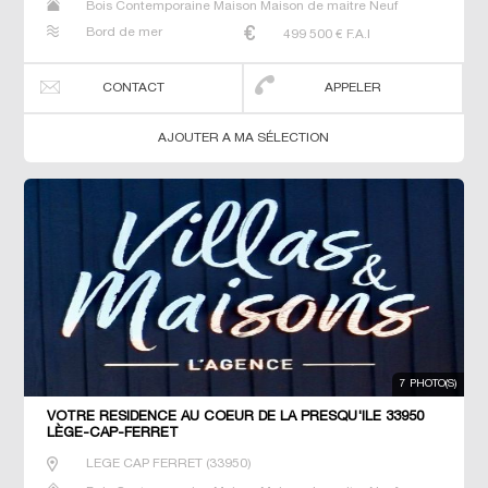
Bois Contemporaine Maison Maison de maitre Neuf
Prestige Prestige Propriété Villa
Bord de mer
499 500
€ F.A.I
CONTACT
APPELER
AJOUTER A MA SÉLECTION
7 PHOTO(S)
VOTRE RÉSIDENCE AU COEUR DE LA PRESQU'ÎLE 33950
LÈGE-CAP-FERRET
LEGE CAP FERRET
(
33950
)