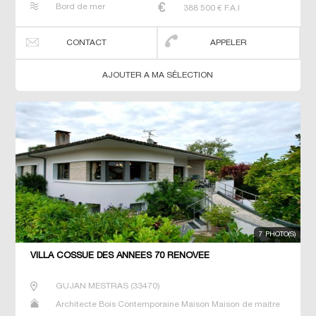
Bord de mer
388 500
€ F.A.I
CONTACT
APPELER
AJOUTER A MA SÉLECTION
7 PHOTO(S)
VILLA COSSUE DES ANNEES 70 RENOVEE
GUJAN MESTRAS
(
33470
)
Architecte Bois Contemporaine Maison Maison de maitre
Neuf Prestige Prestige Propriété Terrain Villa