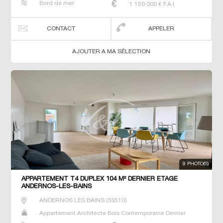
Bord de mer
1 150 000
€ F.A.I
CONTACT
APPELER
AJOUTER A MA SÉLECTION
9 PHOTO(S)
APPARTEMENT T4 DUPLEX 104 M² DERNIER ETAGE
ANDERNOS-LES-BAINS
ANDERNOS LES BAINS
(
33510
)
Appartement Architecte Bois Contemporaine Dernier
Etage Duplex Maison Maison de maitre Neuf Prestige