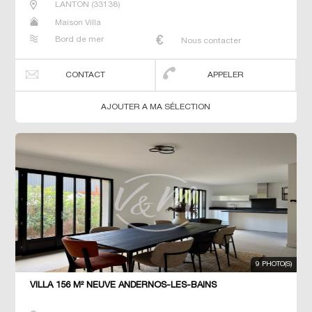
LANTON
(
33138
)
Maison Villa
Bord de mer
Nous contacter
CONTACT
APPELER
AJOUTER A MA SÉLECTION
9 PHOTO(S)
VILLA 156 M² NEUVE ANDERNOS-LES-BAINS