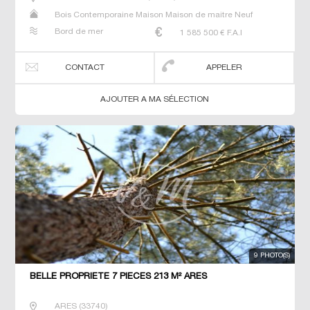
Bois Contemporaine Maison Maison de maitre Neuf
Prestige Prestige Villa
Bord de mer
1 585 500
€ F.A.I
CONTACT
APPELER
AJOUTER A MA SÉLECTION
9 PHOTO(S)
BELLE PROPRIETE 7 PIECES 213 M² ARES
ARES
(
33740
)