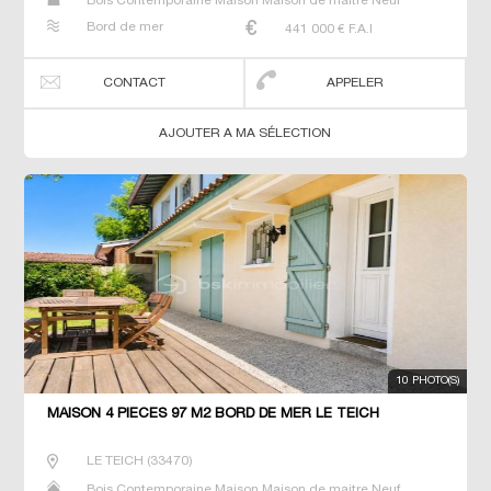
Bois Contemporaine Maison Maison de maitre Neuf
Prestige Prestige Propriété Villa
Bord de mer
441 000
€ F.A.I
CONTACT
APPELER
AJOUTER A MA SÉLECTION
10 PHOTO(S)
MAISON 4 PIECES 97 M2 BORD DE MER LE TEICH
LE TEICH
(
33470
)
Bois Contemporaine Maison Maison de maitre Neuf