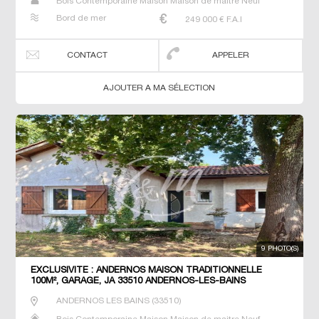
Bois Contemporaine Maison Maison de maitre Neuf
Prestige Prestige Propriété Villa
Bord de mer
249 000
€ F.A.I
CONTACT
APPELER
AJOUTER A MA SÉLECTION
9 PHOTO(S)
EXCLUSIVITÉ : ANDERNOS MAISON TRADITIONNELLE
100M², GARAGE, JA 33510 ANDERNOS-LES-BAINS
ANDERNOS LES BAINS
(
33510
)