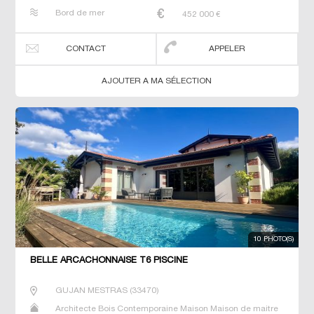
Neuf Prestige Prestige Propriété Villa
Bord de mer
452 000
€
CONTACT
APPELER
AJOUTER A MA SÉLECTION
10 PHOTO(S)
BELLE ARCACHONNAISE T6 PISCINE
GUJAN MESTRAS
(
33470
)
Architecte Bois Contemporaine Maison Maison de maitre