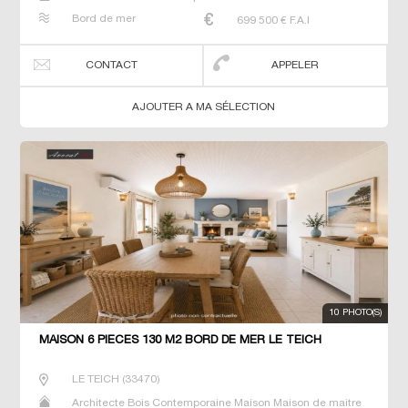
Neuf Prestige Prestige Propriété Villa
Bord de mer
699 500
€ F.A.I
CONTACT
APPELER
AJOUTER A MA SÉLECTION
10 PHOTO(S)
MAISON 6 PIECES 130 M2 BORD DE MER LE TEICH
LE TEICH
(
33470
)
Architecte Bois Contemporaine Maison Maison de maitre