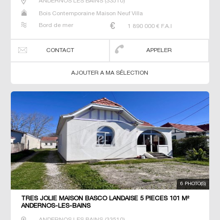
ANDERNOS LES BAINS
(
33510
)
Bois Contemporaine Maison Neuf Villa
Bord de mer
1 890 000
€ F.A.I
CONTACT
APPELER
AJOUTER A MA SÉLECTION
6 PHOTO(S)
TRES JOLIE MAISON BASCO LANDAISE 5 PIECES 101 M²
ANDERNOS-LES-BAINS
ANDERNOS LES BAINS
(
33510
)