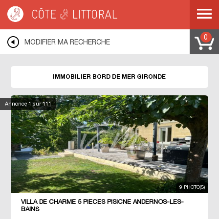
Côte & Littoral
>
Immobilier bord de mer
>
COTE ATLANTIQUE
>
AQUITAINE
>
GIRONDE
0
MODIFIER MA RECHERCHE
IMMOBILIER BORD DE MER GIRONDE
Annonce
1
sur 111
9 PHOTO(S)
VILLA DE CHARME 5 PIECES PISICNE ANDERNOS-LES-
BAINS