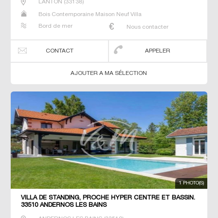
LANTON
(
33138
)
Bois Contemporaine Maison Neuf Villa
Bord de mer
Nous contacter
CONTACT
APPELER
AJOUTER A MA SÉLECTION
1 PHOTO(S)
VILLA DE STANDING, PROCHE HYPER CENTRE ET BASSIN.
33510 ANDERNOS LES BAINS