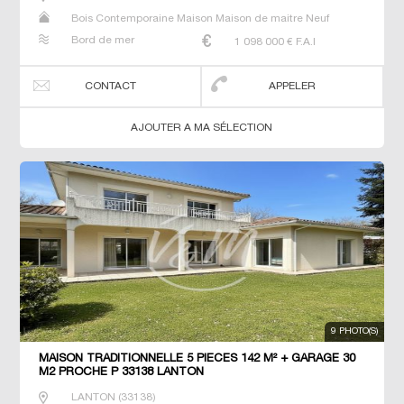
Bois Contemporaine Maison Maison de maitre Neuf
Prestige Prestige Propriété Villa
Bord de mer
1 098 000
€ F.A.I
CONTACT
APPELER
AJOUTER A MA SÉLECTION
9 PHOTO(S)
MAISON TRADITIONNELLE 5 PIECES 142 M² + GARAGE 30
M2 PROCHE P 33138 LANTON
LANTON
(
33138
)