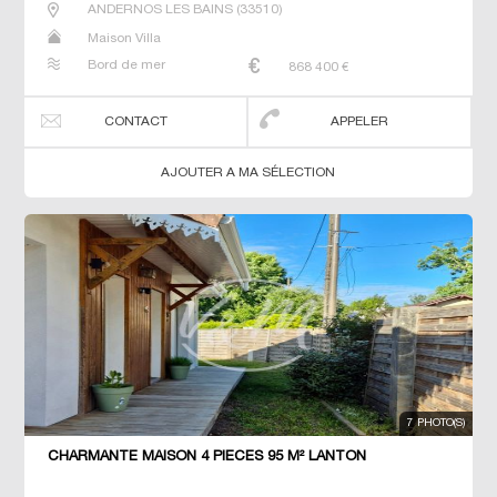
ANDERNOS LES BAINS
(
33510
)
Maison Villa
Bord de mer
868 400
€
CONTACT
APPELER
AJOUTER A MA SÉLECTION
7 PHOTO(S)
CHARMANTE MAISON 4 PIECES 95 M² LANTON