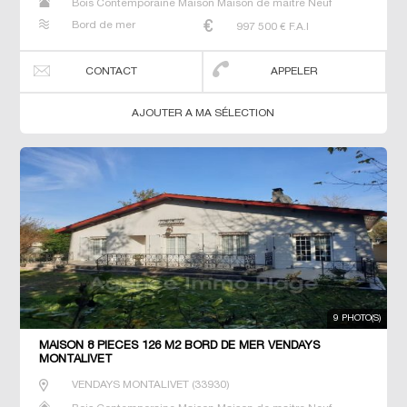
Bois Contemporaine Maison Maison de maitre Neuf
Prestige Prestige Propriété Villa
Bord de mer
997 500
€ F.A.I
CONTACT
APPELER
AJOUTER A MA SÉLECTION
9 PHOTO(S)
MAISON 8 PIECES 126 M2 BORD DE MER VENDAYS
MONTALIVET
VENDAYS MONTALIVET
(
33930
)