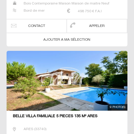
Bois Contemporaine Maison Maison de maitre Neuf
Prestige Prestige Propriété Villa
Bord de mer
498 750
€ F.A.I
CONTACT
APPELER
AJOUTER A MA SÉLECTION
9 PHOTO(S)
BELLE VILLA FAMILIALE 5 PIECES 135 M² ARES
ARES
(
33740
)