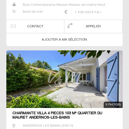
Bois Contemporaine Maison Maison de maitre Neuf
Prestige Prestige Propriété Villa
Bord de mer
1 499 000
€ F.A.I
CONTACT
APPELER
AJOUTER A MA SÉLECTION
9 PHOTO(S)
CHARMANTE VILLA 4 PIECES 103 M² QUARTIER DU
MAURET ANDERNOS-LES-BAINS
ANDERNOS LES BAINS
(
33510
)