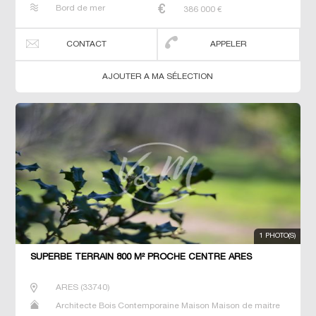
Neuf Prestige Prestige Propriété Villa
Bord de mer
386 000
€
CONTACT
APPELER
AJOUTER A MA SÉLECTION
1 PHOTO(S)
SUPERBE TERRAIN 800 M² PROCHE CENTRE ARES
ARES
(
33740
)
Architecte Bois Contemporaine Maison Maison de maitre
Neuf Prestige Prestige Propriété Terrain Villa