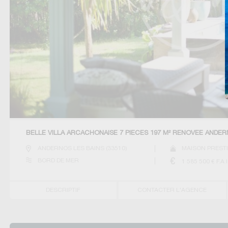
BELLE VILLA ARCACHONAISE 7 PIECES 197 M² RENOVEE ANDE
ANDERNOS LES BAINS
(
33510
)
MAISON PRESTI
BORD DE MER
1 585 500
€ F.A.I
DESCRIPTIF
CONTACTER L'AGENCE