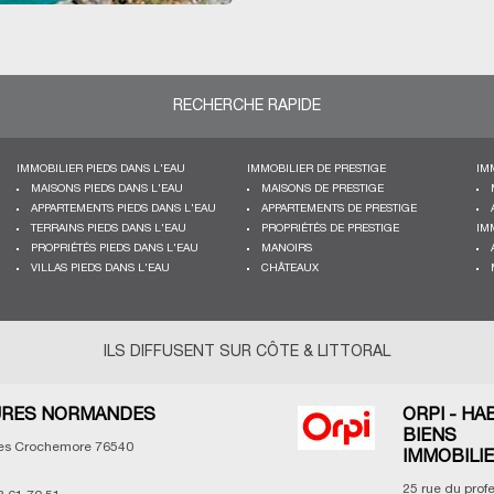
RECHERCHE RAPIDE
IMMOBILIER PIEDS DANS L'EAU
IMMOBILIER DE PRESTIGE
IM
MAISONS PIEDS DANS L'EAU
MAISONS DE PRESTIGE
APPARTEMENTS PIEDS DANS L'EAU
APPARTEMENTS DE PRESTIGE
TERRAINS PIEDS DANS L'EAU
PROPRIÉTÉS DE PRESTIGE
IM
PROPRIÉTÉS PIEDS DANS L'EAU
MANOIRS
VILLAS PIEDS DANS L'EAU
CHÂTEAUX
ILS DIFFUSENT SUR CÔTE & LITTORAL
RES NORMANDES
ORPI - HA
BIENS
les Crochemore
76540
IMMOBILI
25 rue du prof