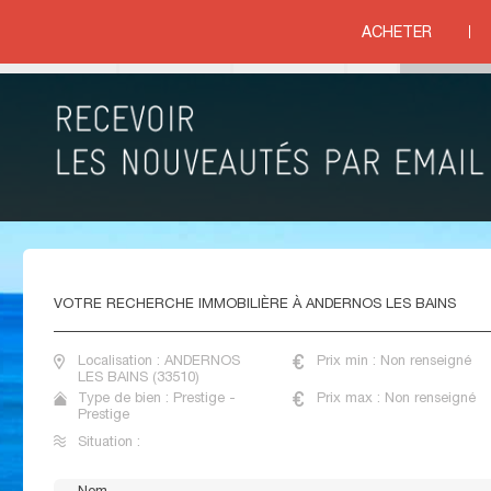
LANTIQUE
>
AQUITAINE
>
GIRONDE
>
ANDERNOS LES BAINS
ACHETER
ituation
VENTE APPARTEMENTS DE PRESTIGE ANDERNOS
LES BAINS
VOTRE
RECHERCHE IMMOBILIÈRE À ANDERNOS LES BAINS
Localisation : ANDERNOS
Prix min : Non renseigné
LES BAINS (33510)
Type de bien : Prestige -
Prix max : Non renseigné
Prestige
Situation :