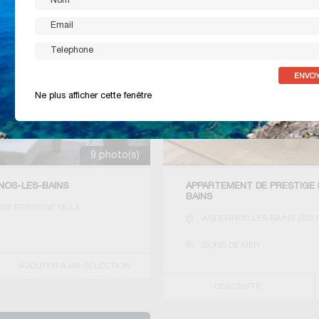
Ne plus afficher cette fenêtre
9 photo(s)
RNOS-LES-BAINS
APPARTEMENT DE PRESTIGE 
BAINS
GE PRESTIGE VILLA
ANDERNOS LES BAINS
(
335
BORD DE MER
AJOUTER A MA SÉLECTION
DESCRIPTIF