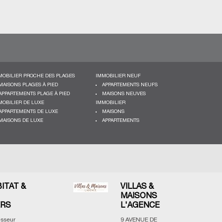
MOBILIER PROCHE DES PLAGES
IMMOBILIER NEUF
MAISONS PLAGES À PIED
APPARTEMENTS NEUFS
APPARTEMENTS PLAGE À PIED
MAISONS NEUVES
MOBILIER DE LUXE
IMMOBILIER
APPARTEMENTS DE LUXE
MAISONS
MAISONS DE LUXE
APPARTEMENTS
BITAT &
VILLAS &
MAISONS
ERS
L'AGENCE
esseur
9 AVENUE DE