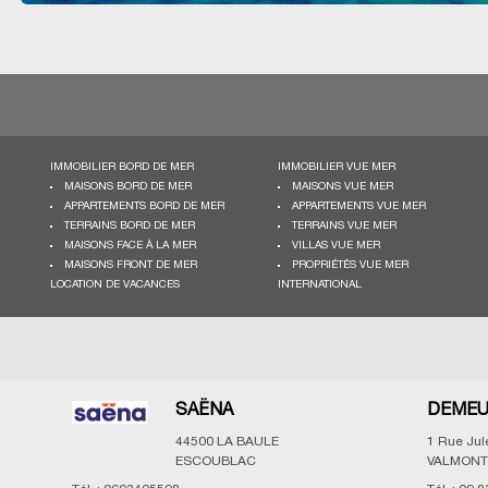
IMMOBILIER BORD DE MER
IMMOBILIER VUE MER
MAISONS BORD DE MER
MAISONS VUE MER
APPARTEMENTS BORD DE MER
APPARTEMENTS VUE MER
TERRAINS BORD DE MER
TERRAINS VUE MER
MAISONS FACE À LA MER
VILLAS VUE MER
MAISONS FRONT DE MER
PROPRIÉTÉS VUE MER
LOCATION DE VACANCES
INTERNATIONAL
SAËNA
DEMEU
44500
LA BAULE
1 Rue Ju
ESCOUBLAC
VALMONT