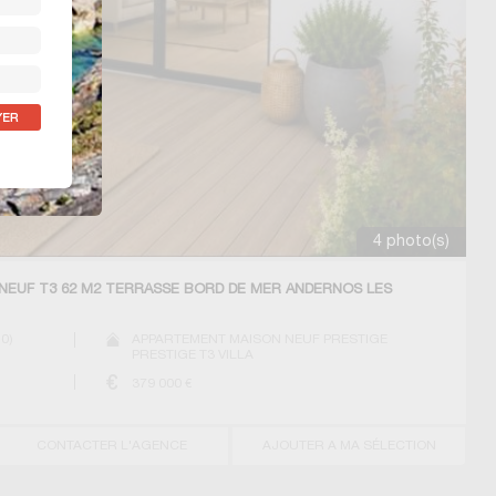
4 photo(s)
NEUF T3 62 M2 TERRASSE BORD DE MER ANDERNOS LES
10
)
APPARTEMENT MAISON NEUF PRESTIGE
PRESTIGE T3 VILLA
379 000
€
CONTACTER L'AGENCE
AJOUTER A MA SÉLECTION