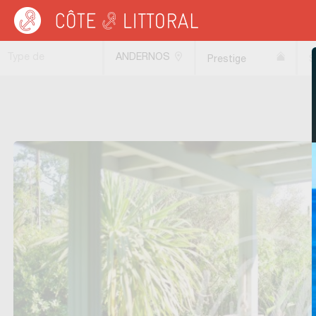
Côte & Littoral
>
Immobilier de prestige
>
Appartements de prestige
>
COTE AT
Type de
ANDERNOS
Prestige
S
transaction
LES BAINS
(33510)