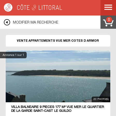
Côte & Littoral
>
immobilier vue mer
>
Appartements vue mer
>
BRETAGNE
>
COTES D ARMOR
0
MODIFIER MA RECHERCHE
VENTE APPARTEMENTS VUE MER COTES D ARMOR
Annonce
1
sur 1
20 PHOTO(S)
VILLA BALNEAIRE 9 PIECES 177 M² VUE MER LE QUARTIER
DE LA GARDE SAINT-CAST LE GUILDO