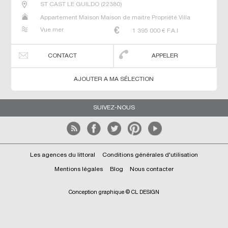
ST CAST LE GUILDO
(
22380
)
Appartement Maison Maison de maitre Propriété Villa
Vue mer
1 395 000
€ F.A.I
CONTACT
APPELER
AJOUTER A MA SÉLECTION
SUIVEZ-NOUS
Les agences du littoral
Conditions générales d'utilisation
Mentions légales
Blog
Nous contacter
Conception graphique © CL DESIGN