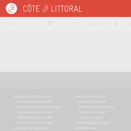
Côte & Littoral
>
immobilier vue mer
>
Appartements vue mer
>
Appartements 
Type de
22
Type de bien
S
transaction
IMMOBILIER BORD DE MER
IMMOBILIER VUE MER
MAISONS BORD DE MER
MAISONS VUE MER
APPARTEMENTS BORD DE MER
APPARTEMENTS VUE MER
TERRAINS BORD DE MER
TERRAINS VUE MER
MAISONS FACE À LA MER
VILLAS VUE MER
MAISONS FRONT DE MER
PROPRIÉTÉS VUE MER
LOCATION DE VACANCES
INTERNATIONAL