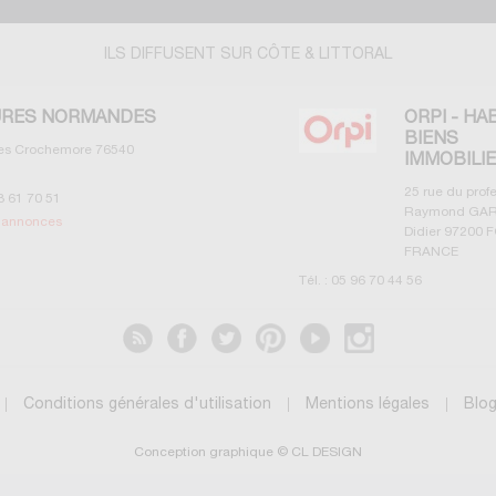
ILS DIFFUSENT SUR CÔTE & LITTORAL
RES NORMANDES
ORPI - HA
BIENS
les Crochemore
76540
IMMOBILI
25 rue du prof
3 61 70 51
Raymond GAR
s annonces
Didier
97200
F
FRANCE
Tél. :
05 96 70 44 56
Voir les annonces
Conditions générales d'utilisation
Mentions légales
Blo
Conception graphique © CL DESIGN