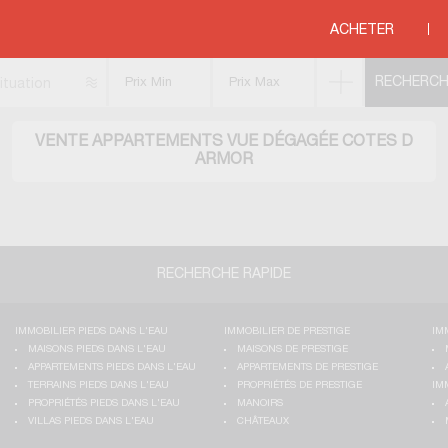
vue dégagée
>
BRETAGNE
>
COTES D ARMOR
ACHETER
ituation
VENTE APPARTEMENTS VUE DÉGAGÉE COTES D
ARMOR
RECHERCHE RAPIDE
IMMOBILIER PIEDS DANS L'EAU
IMMOBILIER DE PRESTIGE
IM
MAISONS PIEDS DANS L'EAU
MAISONS DE PRESTIGE
APPARTEMENTS PIEDS DANS L'EAU
APPARTEMENTS DE PRESTIGE
TERRAINS PIEDS DANS L'EAU
PROPRIÉTÉS DE PRESTIGE
IM
PROPRIÉTÉS PIEDS DANS L'EAU
MANOIRS
VILLAS PIEDS DANS L'EAU
CHÂTEAUX