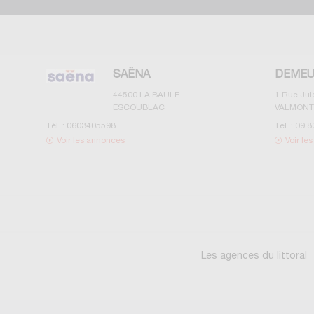
SAËNA
DEMEU
44500
LA BAULE
1 Rue Ju
ESCOUBLAC
VALMONT
Tél. :
0603405598
Tél. :
09 8
Voir les annonces
Voir le
Les agences du littoral