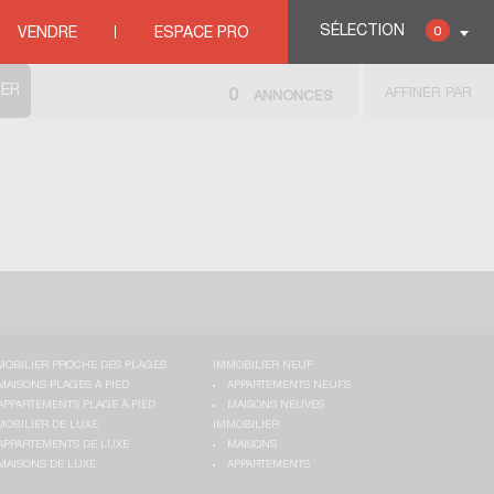
SÉLECTION
0
VENDRE
ESPACE PRO
AFFINER PAR
0
ANNONCES
MOBILIER PROCHE DES PLAGES
IMMOBILIER NEUF
MAISONS PLAGES À PIED
APPARTEMENTS NEUFS
APPARTEMENTS PLAGE À PIED
MAISONS NEUVES
MOBILIER DE LUXE
IMMOBILIER
APPARTEMENTS DE LUXE
MAISONS
MAISONS DE LUXE
APPARTEMENTS