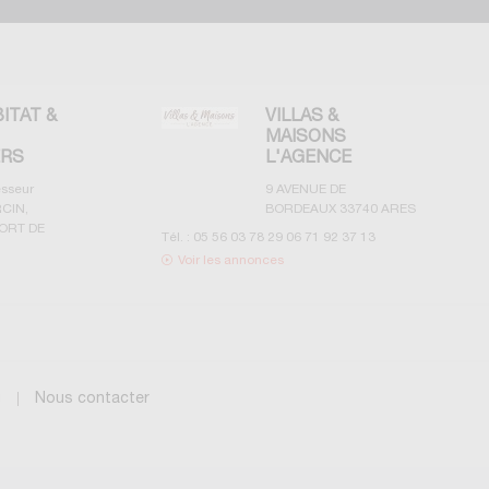
BITAT &
VILLAS &
MAISONS
ERS
L'AGENCE
esseur
9 AVENUE DE
CIN,
BORDEAUX
33740
ARES
ORT DE
Tél. :
05 56 03 78 29 06 71 92 37 13
Voir les annonces
g
Nous contacter