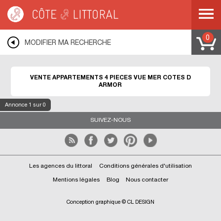
Côte & Littoral
>
immobilier vue mer
>
Appartements vue mer
>
Appartements 4
pièces vue mer
>
BRETAGNE
>
COTES D ARMOR
0
MODIFIER MA RECHERCHE
VENTE APPARTEMENTS 4 PIECES VUE MER COTES D
ARMOR
Annonce
1
sur 0
SUIVEZ-NOUS
Les agences du littoral
Conditions générales d'utilisation
Mentions légales
Blog
Nous contacter
Conception graphique © CL DESIGN