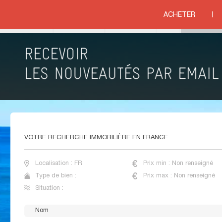
ments rez de jardin
ACHETER
ituation
VENTE APPARTEMENTS REZ DE JARDIN FRANCE
VOTRE
RECHERCHE IMMOBILIÈRE EN FRANCE
Localisation : FR
Prix min : Non renseigné
Type de bien :
Prix max : Non renseigné
Situation :