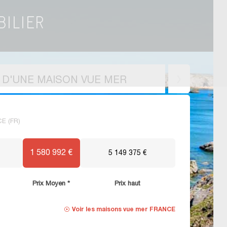
X D'UNE MAISON VUE MER
CE (FR)
1 580 992 €
5 149 375 €
Prix Moyen *
Prix haut
Voir les
maisons vue mer FRANCE