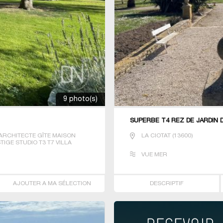
9 photo(s)
SUPERBE T4 REZ DE JARDIN D
ARCHITECTE GÎTE MAISON
LA CIOTAT
(
13600
)
TIGE STUDIO T3 T7 VILLA
VUE MER
AJOUTER A MA SÉLECTION
DESCRIPTIF