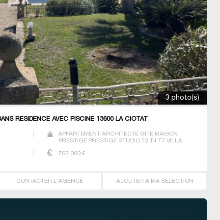
3 photo(s)
ANS RÉSIDENCE AVEC PISCINE 13600 LA CIOTAT
APPARTEMENT ARCHITECTE GÎTE MAISON
PRESTIGE PRESTIGE STUDIO T3 T4 T7 VILLA
762 000
€
CONTACTER L'AGENCE
AJOUTER A MA SÉLECTION