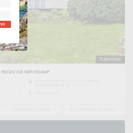
9 photo(s)
 7 PIECES VUE MER FECAMP
APPARTEMENT ARCHITECTE MAISON
PRESTIGE PRESTIGE T3 T7 VILLA
442 000
€ F.A.I
CONTACTER L'AGENCE
AJOUTER A MA SÉLECTION