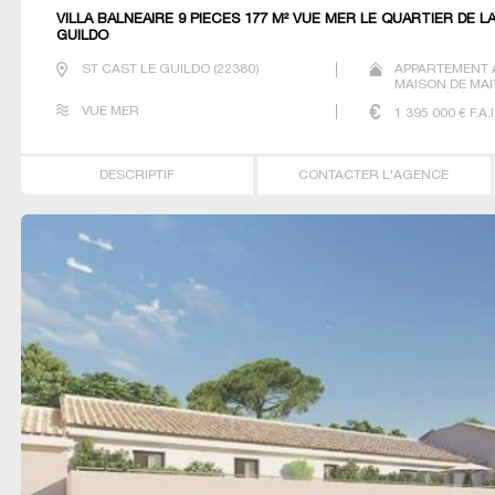
VILLA BALNEAIRE 9 PIECES 177 M² VUE MER LE QUARTIER DE L
GUILDO
ST CAST LE GUILDO
(
22380
)
APPARTEMENT 
MAISON DE MAI
PROPRIÉTÉ STUD
VUE MER
1 395 000
€ F.A.I
DESCRIPTIF
CONTACTER L'AGENCE