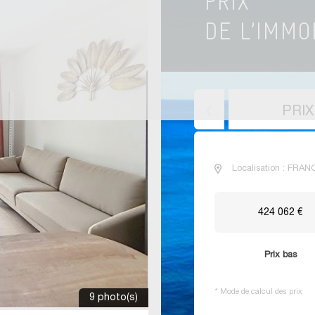
PRI
Localisation : FRAN
424 062 €
Prix bas
*
Mode de calcul des prix
9 photo(s)