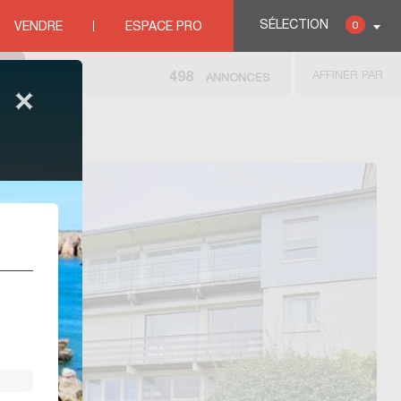
SÉLECTION
0
VENDRE
ESPACE PRO
AFFINER PAR
498
ANNONCES