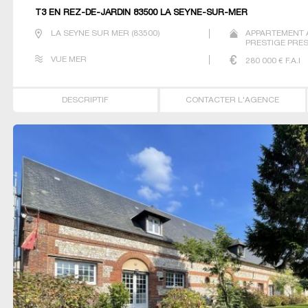
T3 EN REZ-DE-JARDIN 83500 LA SEYNE-SUR-MER
LA SEYNE SUR MER
(
83500
)
APPARTEMENT 
PRESTIGE PREST
VUE MER
280 000
€ F.A.I
DESCRIPTIF
CONTACTER L'AGENCE