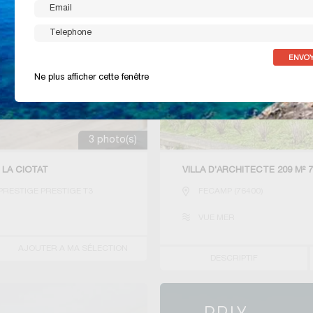
Ne plus afficher cette fenêtre
3 photo(s)
 LA CIOTAT
VILLA D'ARCHITECTE 209 M²
RESTIGE PRESTIGE T3
FECAMP
(
76400
)
VUE MER
AJOUTER A MA SÉLECTION
DESCRIPTIF