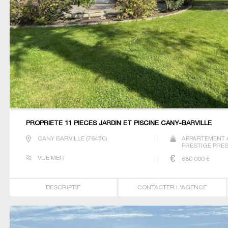
PROPRIETE 11 PIECES JARDIN ET PISCINE CANY-BARVILLE
CANY BARVILLE
(
76450
)
APPARTEMENT 
PRESTIGE PRES
VUE MER
680 000
€
DESCRIPTIF
CONTACTER L'AGENCE