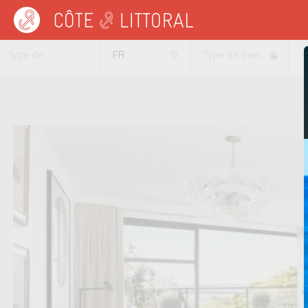
Côte & Littoral
>
Immobilier bord de mer
>
Appartements bord de mer
>
Apparte
Type de
FR
Type de bien
S
transaction