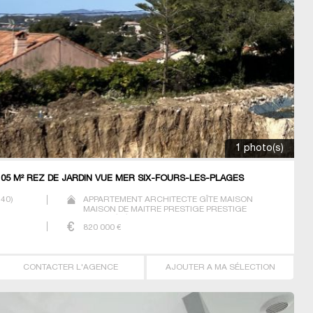
1 photo(s)
5 M² REZ DE JARDIN VUE MER SIX-FOURS-LES-PLAGES
140
)
APPARTEMENT ARCHITECTE GÎTE MAISON
MAISON DE MAITRE PRESTIGE PRESTIGE
PROPRIÉTÉ STUDIO T3 T4 T7 VILLA
820 000
€
CONTACTER L'AGENCE
AJOUTER A MA SÉLECTION