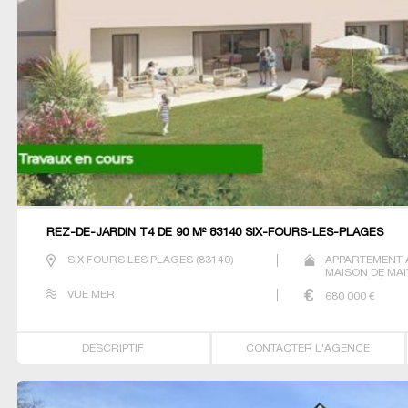
REZ-DE-JARDIN T4 DE 90 M² 83140 SIX-FOURS-LES-PLAGES
SIX FOURS LES PLAGES
(
83140
)
APPARTEMENT 
MAISON DE MAI
PROPRIÉTÉ STUD
VUE MER
680 000
€
DESCRIPTIF
CONTACTER L'AGENCE