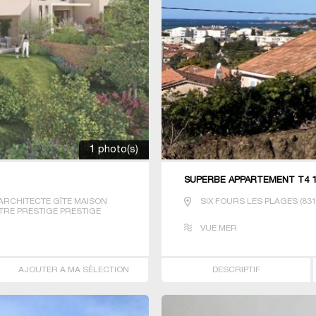
1 photo(s)
SUPERBE APPARTEMENT T4 10
ARCHITECTE GÎTE MAISON
SIX FOURS LES PLAGES
(
83
TRE PRESTIGE PRESTIGE
IO T3 T4 T7 VILLA
VUE MER
AJOUTER A MA SÉLECTION
DESCRIPTIF