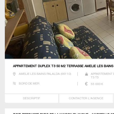
APPARTEMENT DUPLEX T3 50 M2 TERRASSE AMELIE LES BAINS
AMELIE LES BAINS PALALDA
(
66110
)
APPARTEMENT 
T3 T5
BORD DE MER
55 000
€
DESCRIPTIF
CONTACTER L'AGENCE