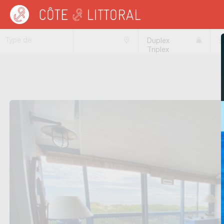
Côte & Littoral
>
Immobilier bord de mer
>
Appartements bord de mer
>
Duplex
Type de
Triplex
S
transaction