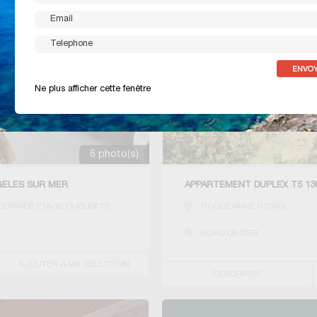
Ne plus afficher cette fenêtre
6 photo(s)
GELES SUR MER
APPARTEMENT DUPLEX T5 13
DERNIER ETAGE DUPLEX T2
ROQUEVAIRE
(
13360
)
BORD DE MER
AJOUTER A MA SÉLECTION
DESCRIPTIF