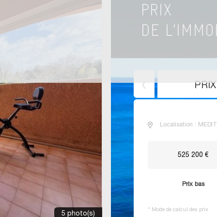
PRI
Localisation : MED
525 200 €
Prix bas
*
Mode de calcul des prix
5 photo(s)