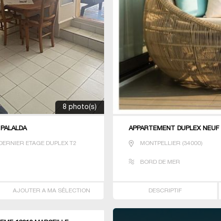
8 photo(s)
 PALALDA
APPARTEMENT DUPLEX NEUF 
DERNIER ETAGE DUPLEX T2
MONTPELLIER
(
34000
)
BORD DE MER
AJOUTER A MA SÉLECTION
DESCRIPTIF