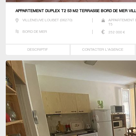
APPARTEMENT DUPLEX T2 53 M2 TERRASSE BORD DE MER VIL
VILLENEUVE LOUBET
(
06270
)
APPARTEMENT 
T5
BORD DE MER
252 000
€
DESCRIPTIF
CONTACTER L'AGENCE