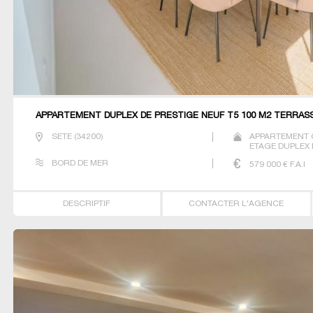
APPARTEMENT DUPLEX DE PRESTIGE NEUF T5 100 M2 TERRAS
SETE
(
34200
)
APPARTEMENT 
ETAGE DUPLEX
PRESTIGE T2 T3
BORD DE MER
579 000
€ F.A.I
DESCRIPTIF
CONTACTER L'AGENCE