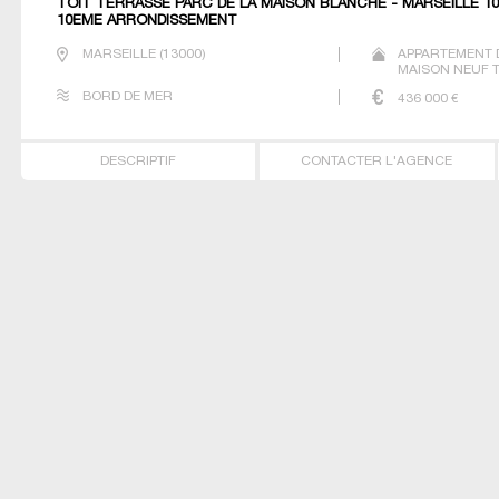
TOIT TERRASSE PARC DE LA MAISON BLANCHE - MARSEILLE 10
10EME ARRONDISSEMENT
MARSEILLE
(
13000
)
APPARTEMENT 
MAISON NEUF T
BORD DE MER
436 000
€
DESCRIPTIF
CONTACTER L'AGENCE