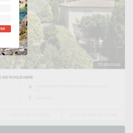
10 photo(s)
0 M2 ROQUEVAIRE
APPARTEMENT DERNIER ETAGE DUPLEX T2
T5
330 000
€
CONTACTER L'AGENCE
AJOUTER A MA SÉLECTION