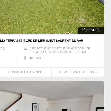
10 photo(s)
 M2 TERRASSE BORD DE MER SAINT LAURENT DU VAR
700
)
APPARTEMENT CONTEMPORAINE DERNIER
ETAGE DUPLEX MAISON NEUF PRESTIGE
PRESTIGE T2 T3 T4 T5
465 000
€
CONTACTER L'AGENCE
AJOUTER A MA SÉLECTION