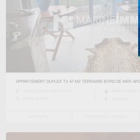
APPARTEMENT DUPLEX T2 47 M2 TERRASSE BORD DE MER AR
ARGELES SUR MER
(
66700
)
APPARTEMENT 
BORD DE MER
299 900
€
DESCRIPTIF
CONTACTER L'AGENCE