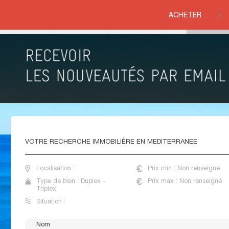
>
MEDITERRANEE
ACHETER
ituation
VENTE APPARTEMENTS DUPLEX BORD DE MER
MEDITERRANEE
VOTRE
RECHERCHE IMMOBILIÈRE EN MEDITERRANEE
Localisation :
Prix min : Non renseigné
Type de bien : Duplex -
Prix max : Non renseigné
Triplex
Situation :