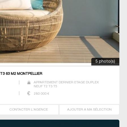
5 photo(s)
T3 63 M2 MONTPELLIER
APPARTEMENT DERNIER ETAGE DUPLEX
NEUF T2 T3 T5
280 000
€
CONTACTER L'AGENCE
AJOUTER A MA SÉLECTION