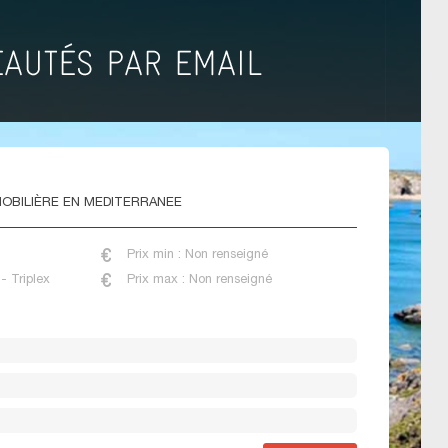
OBILIÈRE EN MEDITERRANEE
Prix min : Non renseigné
- Triplex
Prix max : Non renseigné