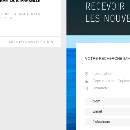
EME 13010 MARSEILLE
DERNIER ETAGE DUPLEX
2 T3 T5
AJOUTER A MA SÉLECTION
VOTRE
RECHERCHE IMM
Localisation :
Type de bien : Duplex 
Situation :