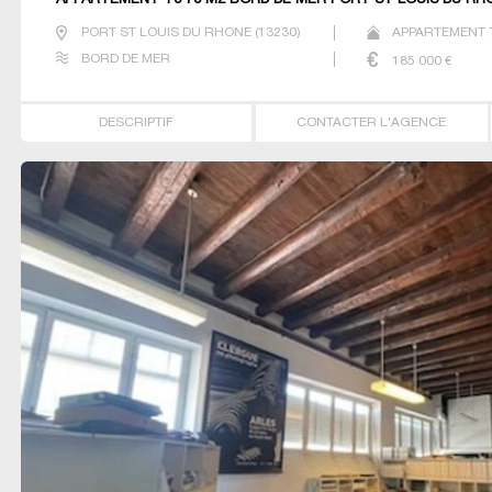
APPARTEMENT T3 70 M2 BORD DE MER PORT ST LOUIS DU RH
PORT ST LOUIS DU RHONE
(
13230
)
APPARTEMENT 
BORD DE MER
185 000
€
DESCRIPTIF
CONTACTER L'AGENCE