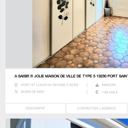
A SAISIR !!! JOLIE MAISON DE VILLE DE TYPE 5 13230 PORT SA
PORT ST LOUIS DU RHONE
(
13230
)
MAISON
BORD DE MER
199 500
€
DESCRIPTIF
CONTACTER L'AGENCE