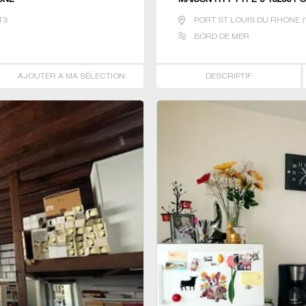
ONE
MAISON R+1 TYPE 5 13230 P
T3
PORT ST LOUIS DU RHONE
(
BORD DE MER
AJOUTER A MA SÉLECTION
DESCRIPTIF