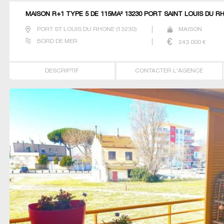
MAISON R+1 TYPE 5 DE 115MÂ² 13230 PORT SAINT LOUIS DU R
PORT ST LOUIS DU RHONE
(
13230
)
MAISON
BORD DE MER
243 000
€
DESCRIPTIF
CONTACTER L'AGENCE