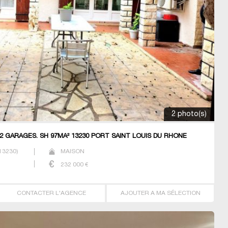
2 photo(s)
 2 GARAGES. SH 97MÂ² 13230 PORT SAINT LOUIS DU RHONE
13230
)
MAISON
232 000
€
CONTACTER L'AGENCE
AJOUTER A MA SÉLECTION