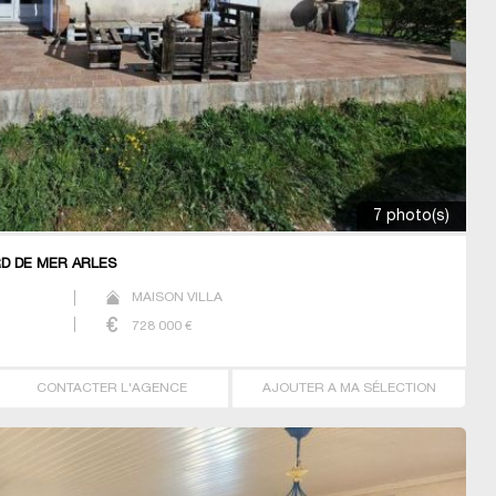
7 photo(s)
RD DE MER ARLES
MAISON VILLA
728 000
€
CONTACTER L'AGENCE
AJOUTER A MA SÉLECTION