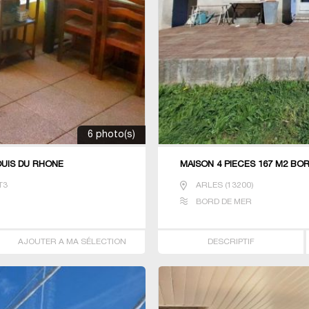
6 photo(s)
OUIS DU RHONE
MAISON 4 PIECES 167 M2 BO
T3
ARLES
(
13200
)
BORD DE MER
AJOUTER A MA SÉLECTION
DESCRIPTIF