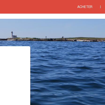
es COTE D AZUR
>
Agences immobilières BOUCHES DU RHONE
>
Agences immo
ACHETER