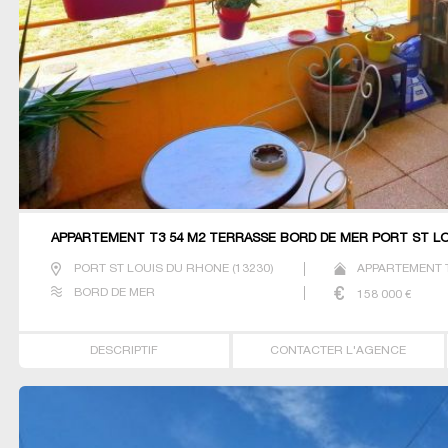
APPARTEMENT T3 54 M2 TERRASSE BORD DE MER PORT ST L
PORT ST LOUIS DU RHONE
(
13230
)
APPARTEMENT 
BORD DE MER
158 000
€
DESCRIPTIF
CONTACTER L'AGENCE