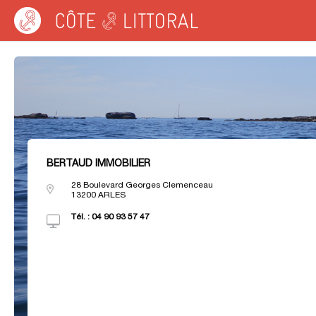
Côte & Littoral
>
Agences immobilières MEDITERRANEE
>
Agences immobilièr
BERTAUD IMMOBILIER
28 Boulevard Georges Clemenceau
13200
ARLES
Tél. :
04 90 93 57 47