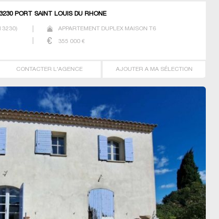
13230 PORT SAINT LOUIS DU RHONE
13230
)
APPARTEMENT DUPLEX MAISON T6
355 000
€
CONTACTER L'AGENCE
AJOUTER A MA SÉLECTION