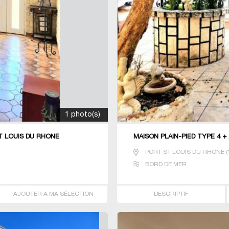
1 photo(s)
INT LOUIS DU RHONE
MAISON PLAIN-PIED TYPE 4 +
PORT ST LOUIS DU RHONE
(
BORD DE MER
AJOUTER A MA SÉLECTION
DESCRIPTIF