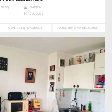
ORT SAINT LOUIS DU RHONE
13230
)
MAISON
209 000
€
CONTACTER L'AGENCE
AJOUTER A MA SÉLECTION