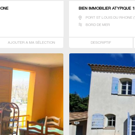
HONE
BIEN IMMOBILIER ATYPIQUE 
PORT ST LOUIS DU RHONE
(
BORD DE MER
AJOUTER A MA SÉLECTION
DESCRIPTIF