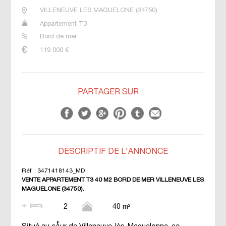
VILLENEUVE LES MAGUELONE
(
34750
)
Appartement T3
Bord de mer
119 000
€
PARTAGER SUR :
DESCRIPTIF DE L'ANNONCE
Réf. :
3471418143_MD
VENTE APPARTEMENT T3 40 M2 BORD DE MER VILLENEUVE LES
MAGUELONE (34750).
2
40 m²