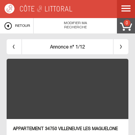
Côte & Littoral
>
Immobilier bord de mer
>
MEDITERRANEE
>
LANGUEDOC
ROUSSILLON
>
HERAULT
>
VILLENEUVE LES MAGUELONE
>
APPARTEMENT
T3 40 M2 BORD DE MER VILLENEUVE LES MAGUELONE
MODIFIER MA
0
RETOUR
RECHERCHE
Annonce n° 1/12
APPARTEMENT 34750 VILLENEUVE LES MAGUELONE