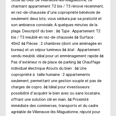
Situé au cÅur de Villeneuve-lès-Maguelonne, ce
charmant appartement T2 bis / T3 rénové récemment,
en rez-de-chaussée d'une copropriété bénévole de
seulement deux lots, vous séduira par sa praticité et
son ambiance conviviale. A quelques minutes de la
plage. Descriptif du bien : â¢ Type : Appartement T2
bis / T3 meublé en rez-de-chaussée â¢ Surface :
40m2 â¢ Pièces : 2 chambres (dont une aménagée en
bureau) et un séjour lumineux â¢ àtat : Appartement
vendu meublé, idéal pour un emménagement rapide â¢
Pas d'extérieur ni de place de parking â¢ Chauffage
individuel électrique Atouts du bien : â¢ Une
copropriété à taille humaine : 2 appartements
seulement, permettant une gestion souple et pas de
charges de copro. â¢ Idéal pour investisseurs :
possibilité d'acquérir le bien avec ou sans locataire,
offrant une solution clé en main. â¢ Proximité
immédiate des commerces, transports et du cadre
agréable de Villeneuve-lès-Maguelonne, réputé pour