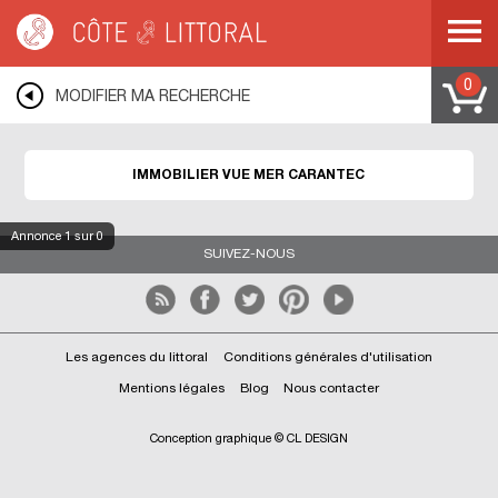
Côte & Littoral
>
immobilier vue mer
>
BRETAGNE
>
FINISTERE
>
CARANTEC
0
MODIFIER MA RECHERCHE
IMMOBILIER VUE MER CARANTEC
Annonce
1
sur 0
SUIVEZ-NOUS
Les agences du littoral
Conditions générales d'utilisation
Mentions légales
Blog
Nous contacter
Conception graphique © CL DESIGN