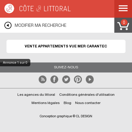
Côte & Littoral
>
immobilier vue mer
>
Appartements vue mer
>
BRETAGNE
>
FINISTERE
>
CARANTEC
0
MODIFIER MA RECHERCHE
VENTE APPARTEMENTS VUE MER CARANTEC
Annonce
1
sur 0
SUIVEZ-NOUS
Les agences du littoral
Conditions générales d'utilisation
Mentions légales
Blog
Nous contacter
Conception graphique © CL DESIGN