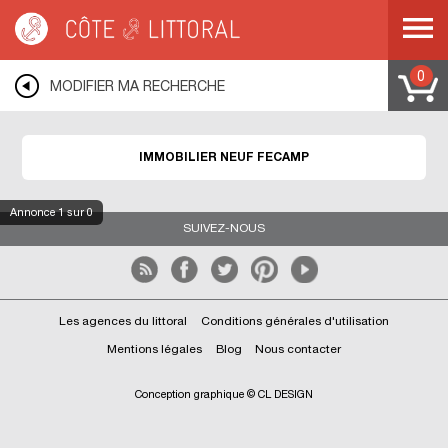
Côte & Littoral
>
Immobilier neuf
>
NORMANDIE
>
HAUTE NORMANDIE
>
SEINE
MARITIME
>
COTE D ALBATRE
>
FECAMP
0
MODIFIER MA RECHERCHE
IMMOBILIER NEUF FECAMP
Annonce
1
sur 0
SUIVEZ-NOUS
Les agences du littoral
Conditions générales d'utilisation
Mentions légales
Blog
Nous contacter
Conception graphique © CL DESIGN