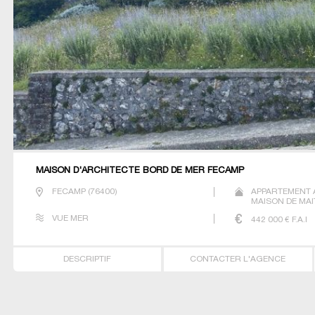
MAISON D'ARCHITECTE BORD DE MER FECAMP
FECAMP
(
76400
)
APPARTEMENT 
MAISON DE MAI
VUE MER
442 000
€ F.A.I
DESCRIPTIF
CONTACTER L'AGENCE