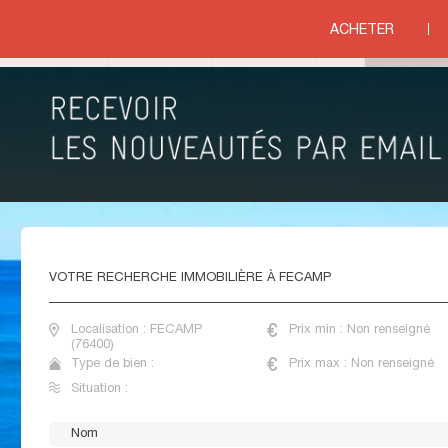
RMANDIE
>
SEINE MARITIME
>
COTE D ALBATRE
>
FECAMP
ACHETER
ituation
VENTE MAISONS NEUVES FECAMP
VOTRE
RECHERCHE IMMOBILIÈRE À FECAMP
Localisation : FECAMP
Prix min : Non renseigné
(76400)
Type de bien :
Prix max : Non renseigné
Situation :