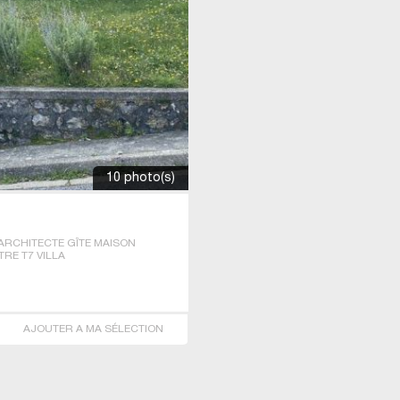
10 photo(s)
ARCHITECTE GÎTE MAISON
TRE T7 VILLA
AJOUTER A MA SÉLECTION