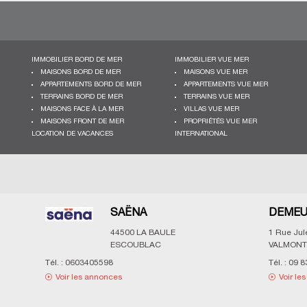
IMMOBILIER BORD DE MER
IMMOBILIER VUE MER
MAISONS BORD DE MER
MAISONS VUE MER
APPARTEMENTS BORD DE MER
APPARTEMENTS VUE MER
TERRAINS BORD DE MER
TERRAINS VUE MER
MAISONS FACE À LA MER
VILLAS VUE MER
MAISONS FRONT DE MER
PROPRIÉTÉS VUE MER
LOCATION DE VACANCES
INTERNATIONAL
SAËNA
DEMEURE
44500
LA BAULE
1 Rue Jules C
ESCOUBLAC
VALMONT
Tél. :
0603405598
Tél. :
09 83 61 
Voir les annonces
Voir les an