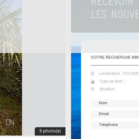
VOTRE
RECHERCHE IMM
Localisation : FECAMP
Type de bien :
Situation :
9 photo(s)