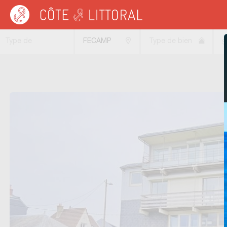
Côte & Littoral
>
Immobilier neuf
>
Maisons neuves
>
NORMANDIE
>
HAUTE NO
Type de
FECAMP
Type de bien
S
transaction
(76400)