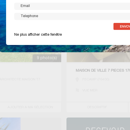
Ne plus afficher cette fenêtre
9 photo(s)
MAISON DE VILLE 7 PIECES 1
ARCHITECTE MAISON T7
FECAMP
(
76400
)
VUE MER
AJOUTER A MA SÉLECTION
DESCRIPTIF