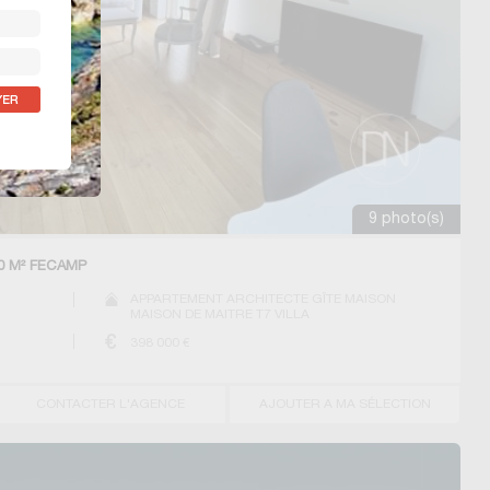
9 photo(s)
70 M² FECAMP
APPARTEMENT ARCHITECTE GÎTE MAISON
MAISON DE MAITRE T7 VILLA
398 000
€
CONTACTER L'AGENCE
AJOUTER A MA SÉLECTION