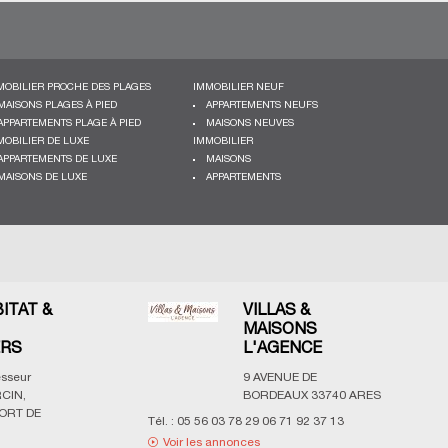
MOBILIER PROCHE DES PLAGES
IMMOBILIER NEUF
MAISONS PLAGES À PIED
APPARTEMENTS NEUFS
APPARTEMENTS PLAGE À PIED
MAISONS NEUVES
MOBILIER DE LUXE
IMMOBILIER
APPARTEMENTS DE LUXE
MAISONS
MAISONS DE LUXE
APPARTEMENTS
AT &
VILLAS &
MAISONS
L'AGENCE
r
9 AVENUE DE
BORDEAUX
33740
ARES
 DE
Tél. :
05 56 03 78 29 06 71 92 37 13
Voir les annonces