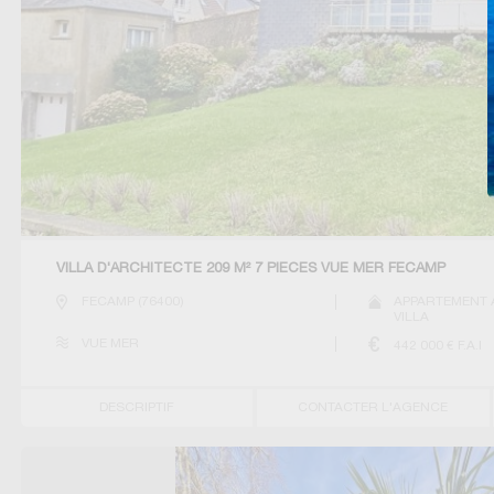
VILLA D'ARCHITECTE 209 M² 7 PIECES VUE MER FECAMP
FECAMP
(
76400
)
APPARTEMENT 
VILLA
VUE MER
442 000
€ F.A.I
DESCRIPTIF
CONTACTER L'AGENCE