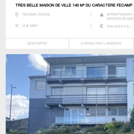
TRES BELLE MAISON DE VILLE 140 M² DU CARACTERE FECAMP
FECAMP
(
76400
)
APPARTEMENT 
MAISON DE MAI
VUE MER
348 000
€ F.A.I
DESCRIPTIF
CONTACTER L'AGENCE