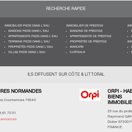
RECHERCHE RAPIDE
IMMOBILIER PIEDS DANS L'EAU
IMMOBILIER DE PRESTIGE
IM
MAISONS PIEDS DANS L'EAU
MAISONS DE PRESTIGE
APPARTEMENTS PIEDS DANS L'EAU
APPARTEMENTS DE PRESTIGE
TERRAINS PIEDS DANS L'EAU
PROPRIÉTÉS DE PRESTIGE
IM
PROPRIÉTÉS PIEDS DANS L'EAU
MANOIRS
VILLAS PIEDS DANS L'EAU
CHÂTEAUX
ILS DIFFUSENT SUR CÔTE & LITTORAL
S NORMANDES
ORPI - HABIT
BIENS
rochemore
76540
IMMOBILIERS
25 rue du professeu
70 51
Raymond GARCIN,
nonces
Didier
97200
FORT
FRANCE