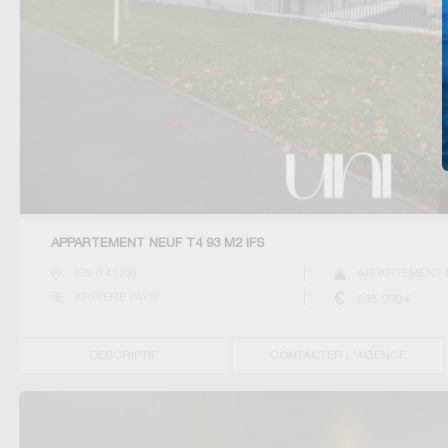
APPARTEMENT NEUF T4 93 M2 IFS
IFS
(
14123
)
APPARTEMENT 
ARRIÈRE PAYS
335 000
€
DESCRIPTIF
CONTACTER L'AGENCE