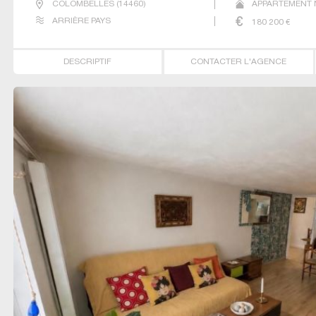
COLOMBELLES
(
14460
)
APPARTEMENT N
ARRIÈRE PAYS
180 200
€
DESCRIPTIF
CONTACTER L'AGENCE