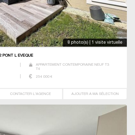
8 photo(s) | 1 visite virtuelle
2 PONT L EVEQUE
APPARTEMENT CONTEMPORAINE NEUF T3
T4
254 000
€
CONTACTER L'AGENCE
AJOUTER A MA SÉLECTION