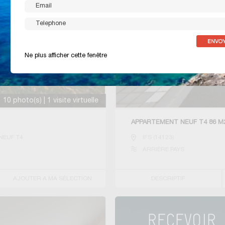
Ne plus afficher cette fenêtre
10 photo(s) | 1 visite virtuelle
APPARTEMENT NEUF T4 86 M2
NEUF T4
IFS
(
14123
)
ARRIÈRE PAYS
AJOUTER A MA SÉLECTION
DESCRIPTIF