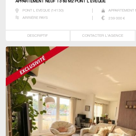
APPARTEMENT NEUF T3 60 M2 PONT L EVEQUE
PONT L EVEQUE
(
14130
)
APPARTEMENT N
ARRIÈRE PAYS
239 000
€
DESCRIPTIF
CONTACTER L'AGENCE