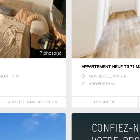
7 photo(s)
APPARTEMENT NEUF T3 71 M
EUF T3 T4
MONDEVILLE
(
14120
)
ARRIÈRE PAYS
AJOUTER A MA SÉLECTION
DESCRIPTIF