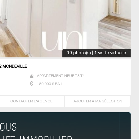
10 photo(s) | 1 visite virtuelle
2 MONDEVILLE
APPARTEMENT NEUF T3 T4
189 000
€ F.A.I
CONTACTER L'AGENCE
AJOUTER A MA SÉLECTION