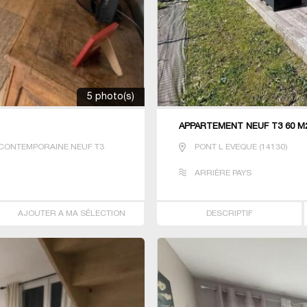
5 photo(s)
APPARTEMENT NEUF T3 60 M
CONTEMPORAINE NEUF T3
PONT L EVEQUE
(
14130
)
ARRIÈRE PAYS
AJOUTER A MA SÉLECTION
DESCRIPTIF