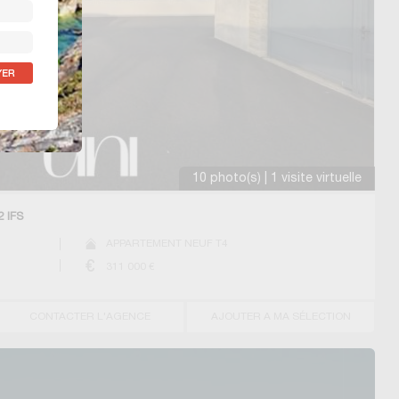
10 photo(s) | 1 visite virtuelle
 IFS
APPARTEMENT NEUF T4
311 000
€
CONTACTER L'AGENCE
AJOUTER A MA SÉLECTION