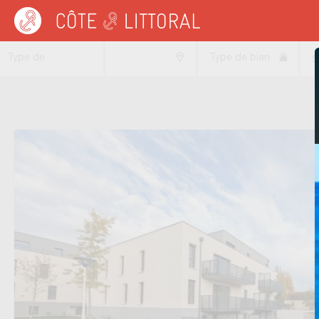
Côte & Littoral
>
Immobilier neuf
>
NORMANDIE
Type de
Type de bien
S
transaction